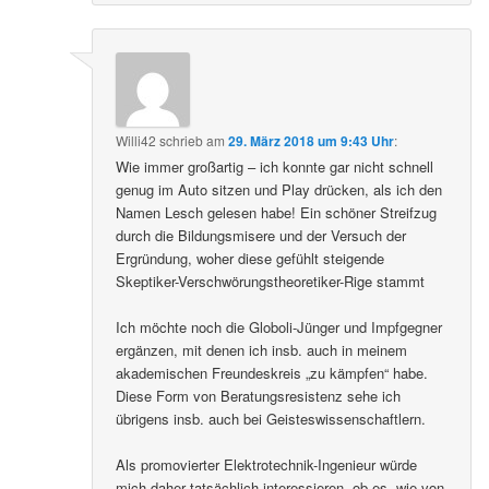
Willi42
schrieb
am
29. März 2018 um 9:43 Uhr
:
Wie immer großartig – ich konnte gar nicht schnell
genug im Auto sitzen und Play drücken, als ich den
Namen Lesch gelesen habe! Ein schöner Streifzug
durch die Bildungsmisere und der Versuch der
Ergründung, woher diese gefühlt steigende
Skeptiker-Verschwörungstheoretiker-Rige stammt
Ich möchte noch die Globoli-Jünger und Impfgegner
ergänzen, mit denen ich insb. auch in meinem
akademischen Freundeskreis „zu kämpfen“ habe.
Diese Form von Beratungsresistenz sehe ich
übrigens insb. auch bei Geisteswissenschaftlern.
Als promovierter Elektrotechnik-Ingenieur würde
mich daher tatsächlich interessieren, ob es, wie von