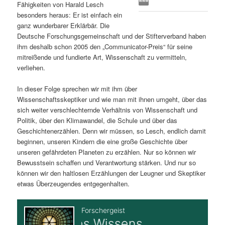
Fähigkeiten von Harald Lesch
s
l
besonders heraus: Er ist einfach ein
ganz wunderbarer Erklärbär. Die
p
t
Deutsche Forschungsgemeinschaft und der Stifterverband haben
ihm deshalb schon 2005 den „Communicator-Preis“ für seine
r
s
mitreißende und fundierte Art, Wissenschaft zu vermitteln,
verliehen.
i
p
In dieser Folge sprechen wir mit ihm über
Wissenschaftsskeptiker und wie man mit ihnen umgeht, über das
n
r
sich weiter verschlechternde Verhältnis von Wissenschaft und
Politik, über den Klimawandel, die Schule und über das
g
i
Geschichtenerzählen. Denn wir müssen, so Lesch, endlich damit
beginnen, unseren Kindern die eine große Geschichte über
e
n
unseren gefährdeten Planeten zu erzählen. Nur so können wir
Bewusstsein schaffen und Verantwortung stärken. Und nur so
n
g
können wir den haltlosen Erzählungen der Leugner und Skeptiker
etwas Überzeugendes entgegenhalten.
e
n