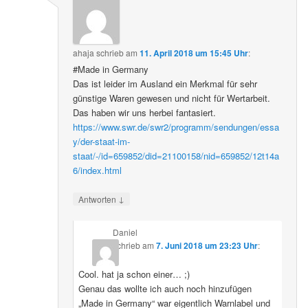
ahaja
schrieb
am
11. April 2018 um 15:45 Uhr
:
#Made in Germany
Das ist leider im Ausland ein Merkmal für sehr
günstige Waren gewesen und nicht für Wertarbeit.
Das haben wir uns herbei fantasiert.
https://www.swr.de/swr2/programm/sendungen/essa
y/der-staat-im-
staat/-/id=659852/did=21100158/nid=659852/12t14a
6/index.html
↓
Antworten
Daniel
schrieb
am
7. Juni 2018 um 23:23 Uhr
:
Cool. hat ja schon einer… ;)
Genau das wollte ich auch noch hinzufügen
„Made in Germany“ war eigentlich Warnlabel und