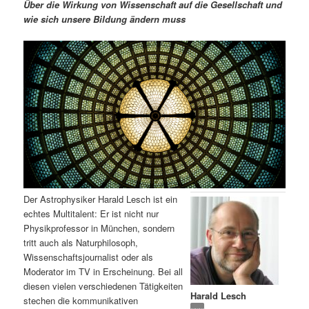
m
u
n
n
Über die Wirkung von Wissenschaft auf die Gesellschaft und
g
a
wie sich unsere Bildung ändern muss
ä
n
e
v
n
i
r
d
g
a
e
ä
t
i
n
r
o
n
I
e
n
n
Der Astrophysiker Harald Lesch ist ein
h
I
echtes Multitalent: Er ist nicht nur
Physikprofessor in München, sondern
a
n
tritt auch als Naturphilosoph,
Wissenschaftsjournalist oder als
l
h
Moderator im TV in Erscheinung. Bei all
diesen vielen verschiedenen Tätigkeiten
Harald Lesch
t
a
stechen die kommunikativen