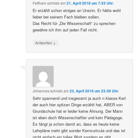
Fettham
schrieb
am
21. April 2018 um 7:53 Uhr
:
Er erzählt schon einiges an Unsinn. Er hätte wohl
lieber bei seinem Fach bleiben sollen.
Das Recht für „Die Wissenschaft“ zu sprechen
gewähre ich ihm auf jeden Fall nicht.
↓
Antworten
Johannes
schrieb
am
23. April 2018 um 23:39 Uhr
:
Sehr spannend und insgesamt ja auch n klasse Kerl
der auch hier spitzen Dinge erzählt hat, ABER von
Grundschule hat er leider keine Ahnung. Der Mann
ist eben doch Wissenschaftler und kein Pädagoge.
Es fängt ja schon damit an, dass es heute keine
Lehrpläne mehr gibt sonder Kerncuricula und das ist
nicht einfach ein tolles Wort sondern es gibt