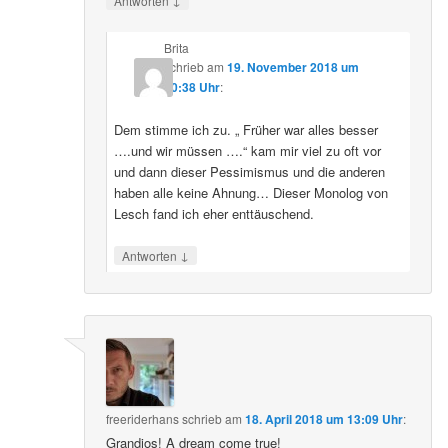
Antworten
Brita
schrieb
am
19. November 2018 um
20:38 Uhr
:
Dem stimme ich zu. „ Früher war alles besser
….und wir müssen ….“ kam mir viel zu oft vor
und dann dieser Pessimismus und die anderen
haben alle keine Ahnung… Dieser Monolog von
Lesch fand ich eher enttäuschend.
↓
Antworten
freeriderhans
schrieb
am
18. April 2018 um 13:09 Uhr
:
Grandios! A dream come true!