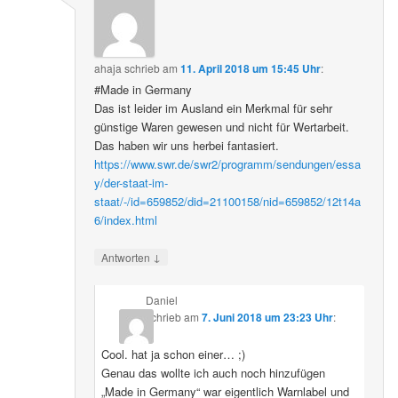
ahaja
schrieb
am
11. April 2018 um 15:45 Uhr
:
#Made in Germany
Das ist leider im Ausland ein Merkmal für sehr
günstige Waren gewesen und nicht für Wertarbeit.
Das haben wir uns herbei fantasiert.
https://www.swr.de/swr2/programm/sendungen/essa
y/der-staat-im-
staat/-/id=659852/did=21100158/nid=659852/12t14a
6/index.html
↓
Antworten
Daniel
schrieb
am
7. Juni 2018 um 23:23 Uhr
:
Cool. hat ja schon einer… ;)
Genau das wollte ich auch noch hinzufügen
„Made in Germany“ war eigentlich Warnlabel und