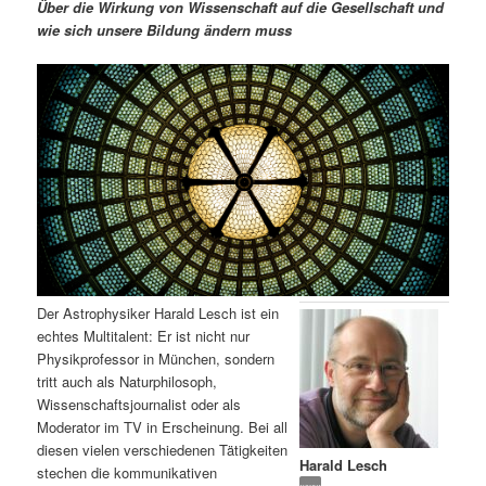
m
u
n
n
Über die Wirkung von Wissenschaft auf die Gesellschaft und
g
a
wie sich unsere Bildung ändern muss
ä
n
e
v
n
i
r
d
g
a
e
ä
t
i
n
r
o
n
I
e
n
n
Der Astrophysiker Harald Lesch ist ein
h
I
echtes Multitalent: Er ist nicht nur
Physikprofessor in München, sondern
a
n
tritt auch als Naturphilosoph,
Wissenschaftsjournalist oder als
l
h
Moderator im TV in Erscheinung. Bei all
diesen vielen verschiedenen Tätigkeiten
Harald Lesch
t
a
stechen die kommunikativen