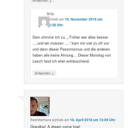
Antworten
Brita
schrieb
am
19. November 2018 um
20:38 Uhr
:
Dem stimme ich zu. „ Früher war alles besser
….und wir müssen ….“ kam mir viel zu oft vor
und dann dieser Pessimismus und die anderen
haben alle keine Ahnung… Dieser Monolog von
Lesch fand ich eher enttäuschend.
↓
Antworten
freeriderhans
schrieb
am
18. April 2018 um 13:09 Uhr
:
Grandios! A dream come true!