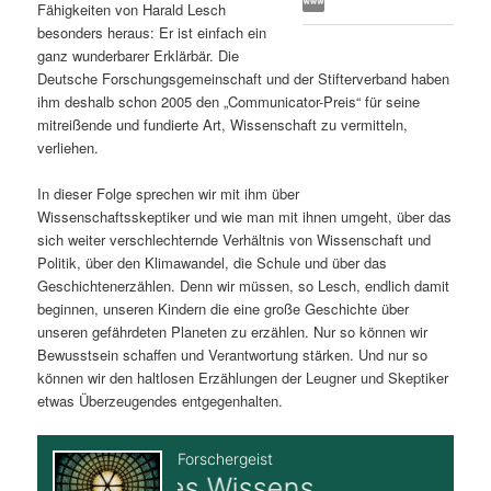
Fähigkeiten von Harald Lesch
s
l
besonders heraus: Er ist einfach ein
ganz wunderbarer Erklärbär. Die
p
t
Deutsche Forschungsgemeinschaft und der Stifterverband haben
ihm deshalb schon 2005 den „Communicator-Preis“ für seine
r
s
mitreißende und fundierte Art, Wissenschaft zu vermitteln,
verliehen.
i
p
In dieser Folge sprechen wir mit ihm über
Wissenschaftsskeptiker und wie man mit ihnen umgeht, über das
n
r
sich weiter verschlechternde Verhältnis von Wissenschaft und
Politik, über den Klimawandel, die Schule und über das
g
i
Geschichtenerzählen. Denn wir müssen, so Lesch, endlich damit
beginnen, unseren Kindern die eine große Geschichte über
e
n
unseren gefährdeten Planeten zu erzählen. Nur so können wir
Bewusstsein schaffen und Verantwortung stärken. Und nur so
n
g
können wir den haltlosen Erzählungen der Leugner und Skeptiker
etwas Überzeugendes entgegenhalten.
e
n