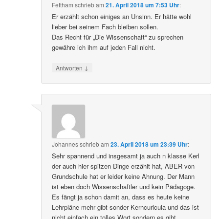
Fettham
schrieb
am
21. April 2018 um 7:53 Uhr
:
Er erzählt schon einiges an Unsinn. Er hätte wohl
lieber bei seinem Fach bleiben sollen.
Das Recht für „Die Wissenschaft“ zu sprechen
gewähre ich ihm auf jeden Fall nicht.
↓
Antworten
Johannes
schrieb
am
23. April 2018 um 23:39 Uhr
:
Sehr spannend und insgesamt ja auch n klasse Kerl
der auch hier spitzen Dinge erzählt hat, ABER von
Grundschule hat er leider keine Ahnung. Der Mann
ist eben doch Wissenschaftler und kein Pädagoge.
Es fängt ja schon damit an, dass es heute keine
Lehrpläne mehr gibt sonder Kerncuricula und das ist
nicht einfach ein tolles Wort sondern es gibt