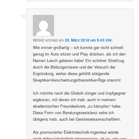
Willi42
schrieb
am
29. März 2018 um 9:43 Uhr
:
Wie immer großartig – ich konnte gar nicht schnell
genug im Auto sitzen und Play drücken, als ich den
Namen Lesch gelesen habe! Ein schöner Streifzug
durch die Bildungsmisere und der Versuch der
Ergründung, woher diese gefühlt steigende
Skeptiker-Verschwörungstheoretiker-Rige stammt
Ich möchte noch die Globoli-Jünger und Impfgegner
ergänzen, mit denen ich insb. auch in meinem
akademischen Freundeskreis „zu kämpfen“ habe.
Diese Form von Beratungsresistenz sehe ich
übrigens insb. auch bei Geisteswissenschaftlern.
Als promovierter Elektrotechnik-Ingenieur würde
mich daher tatsächlich interessieren, ob es, wie von