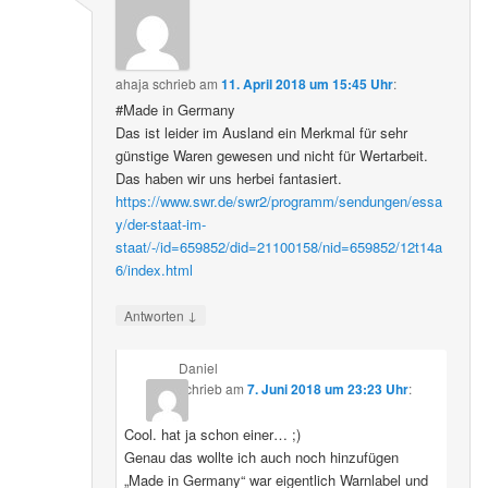
ahaja
schrieb
am
11. April 2018 um 15:45 Uhr
:
#Made in Germany
Das ist leider im Ausland ein Merkmal für sehr
günstige Waren gewesen und nicht für Wertarbeit.
Das haben wir uns herbei fantasiert.
https://www.swr.de/swr2/programm/sendungen/essa
y/der-staat-im-
staat/-/id=659852/did=21100158/nid=659852/12t14a
6/index.html
↓
Antworten
Daniel
schrieb
am
7. Juni 2018 um 23:23 Uhr
:
Cool. hat ja schon einer… ;)
Genau das wollte ich auch noch hinzufügen
„Made in Germany“ war eigentlich Warnlabel und