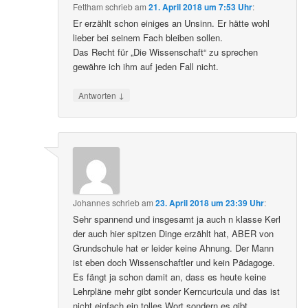
Fettham
schrieb
am
21. April 2018 um 7:53 Uhr
:
Er erzählt schon einiges an Unsinn. Er hätte wohl
lieber bei seinem Fach bleiben sollen.
Das Recht für „Die Wissenschaft“ zu sprechen
gewähre ich ihm auf jeden Fall nicht.
↓
Antworten
Johannes
schrieb
am
23. April 2018 um 23:39 Uhr
:
Sehr spannend und insgesamt ja auch n klasse Kerl
der auch hier spitzen Dinge erzählt hat, ABER von
Grundschule hat er leider keine Ahnung. Der Mann
ist eben doch Wissenschaftler und kein Pädagoge.
Es fängt ja schon damit an, dass es heute keine
Lehrpläne mehr gibt sonder Kerncuricula und das ist
nicht einfach ein tolles Wort sondern es gibt