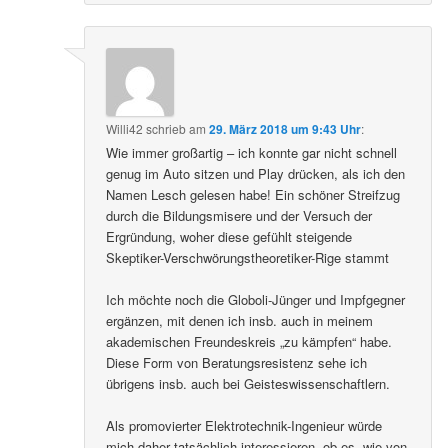
Willi42
schrieb
am
29. März 2018 um 9:43 Uhr
:
Wie immer großartig – ich konnte gar nicht schnell
genug im Auto sitzen und Play drücken, als ich den
Namen Lesch gelesen habe! Ein schöner Streifzug
durch die Bildungsmisere und der Versuch der
Ergründung, woher diese gefühlt steigende
Skeptiker-Verschwörungstheoretiker-Rige stammt
Ich möchte noch die Globoli-Jünger und Impfgegner
ergänzen, mit denen ich insb. auch in meinem
akademischen Freundeskreis „zu kämpfen“ habe.
Diese Form von Beratungsresistenz sehe ich
übrigens insb. auch bei Geisteswissenschaftlern.
Als promovierter Elektrotechnik-Ingenieur würde
mich daher tatsächlich interessieren, ob es, wie von