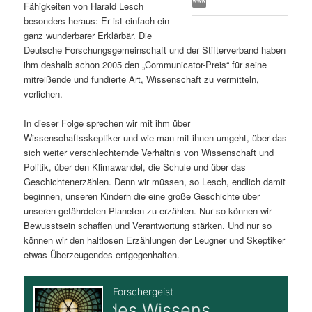
Fähigkeiten von Harald Lesch
s
l
besonders heraus: Er ist einfach ein
ganz wunderbarer Erklärbär. Die
p
t
Deutsche Forschungsgemeinschaft und der Stifterverband haben
ihm deshalb schon 2005 den „Communicator-Preis“ für seine
r
s
mitreißende und fundierte Art, Wissenschaft zu vermitteln,
verliehen.
i
p
In dieser Folge sprechen wir mit ihm über
Wissenschaftsskeptiker und wie man mit ihnen umgeht, über das
n
r
sich weiter verschlechternde Verhältnis von Wissenschaft und
Politik, über den Klimawandel, die Schule und über das
g
i
Geschichtenerzählen. Denn wir müssen, so Lesch, endlich damit
beginnen, unseren Kindern die eine große Geschichte über
e
n
unseren gefährdeten Planeten zu erzählen. Nur so können wir
Bewusstsein schaffen und Verantwortung stärken. Und nur so
n
g
können wir den haltlosen Erzählungen der Leugner und Skeptiker
etwas Überzeugendes entgegenhalten.
e
n