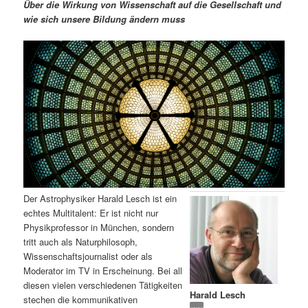
m
u
n
n
Über die Wirkung von Wissenschaft auf die Gesellschaft und
g
a
wie sich unsere Bildung ändern muss
ä
n
e
v
n
i
r
d
g
a
e
ä
t
i
n
r
o
n
I
e
n
n
Der Astrophysiker Harald Lesch ist ein
h
I
echtes Multitalent: Er ist nicht nur
Physikprofessor in München, sondern
a
n
tritt auch als Naturphilosoph,
Wissenschaftsjournalist oder als
l
h
Moderator im TV in Erscheinung. Bei all
diesen vielen verschiedenen Tätigkeiten
Harald Lesch
t
a
stechen die kommunikativen