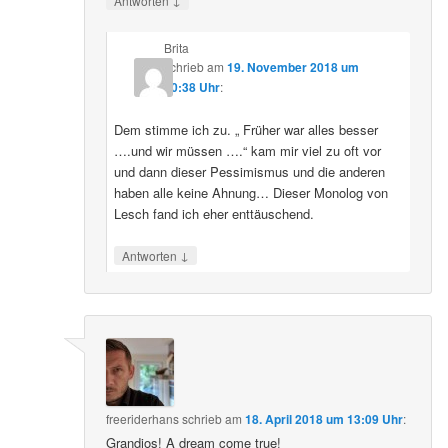
Antworten
Brita
schrieb
am
19. November 2018 um
20:38 Uhr
:
Dem stimme ich zu. „ Früher war alles besser
….und wir müssen ….“ kam mir viel zu oft vor
und dann dieser Pessimismus und die anderen
haben alle keine Ahnung… Dieser Monolog von
Lesch fand ich eher enttäuschend.
↓
Antworten
freeriderhans
schrieb
am
18. April 2018 um 13:09 Uhr
:
Grandios! A dream come true!