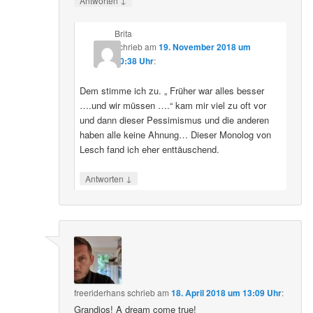
Antworten
Brita
schrieb
am
19. November 2018 um
20:38 Uhr
:
Dem stimme ich zu. „ Früher war alles besser
….und wir müssen ….“ kam mir viel zu oft vor
und dann dieser Pessimismus und die anderen
haben alle keine Ahnung… Dieser Monolog von
Lesch fand ich eher enttäuschend.
↓
Antworten
freeriderhans
schrieb
am
18. April 2018 um 13:09 Uhr
:
Grandios! A dream come true!