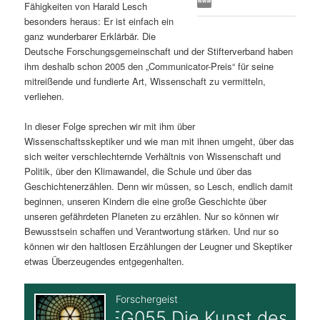
Fähigkeiten von Harald Lesch
s
l
besonders heraus: Er ist einfach ein
ganz wunderbarer Erklärbär. Die
p
t
Deutsche Forschungsgemeinschaft und der Stifterverband haben
ihm deshalb schon 2005 den „Communicator-Preis“ für seine
r
s
mitreißende und fundierte Art, Wissenschaft zu vermitteln,
verliehen.
i
p
In dieser Folge sprechen wir mit ihm über
Wissenschaftsskeptiker und wie man mit ihnen umgeht, über das
n
r
sich weiter verschlechternde Verhältnis von Wissenschaft und
Politik, über den Klimawandel, die Schule und über das
g
i
Geschichtenerzählen. Denn wir müssen, so Lesch, endlich damit
beginnen, unseren Kindern die eine große Geschichte über
e
n
unseren gefährdeten Planeten zu erzählen. Nur so können wir
Bewusstsein schaffen und Verantwortung stärken. Und nur so
n
g
können wir den haltlosen Erzählungen der Leugner und Skeptiker
etwas Überzeugendes entgegenhalten.
e
n