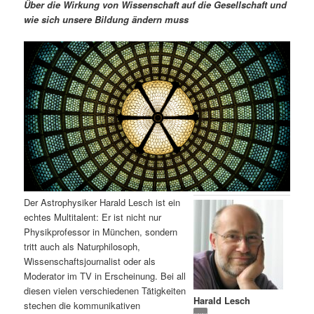
m
u
n
n
Über die Wirkung von Wissenschaft auf die Gesellschaft und
g
a
wie sich unsere Bildung ändern muss
ä
n
e
v
n
i
r
d
g
a
e
ä
t
i
n
r
o
n
I
e
n
n
Der Astrophysiker Harald Lesch ist ein
h
I
echtes Multitalent: Er ist nicht nur
Physikprofessor in München, sondern
a
n
tritt auch als Naturphilosoph,
Wissenschaftsjournalist oder als
l
h
Moderator im TV in Erscheinung. Bei all
diesen vielen verschiedenen Tätigkeiten
Harald Lesch
t
a
stechen die kommunikativen