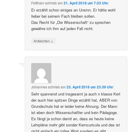
Fettham
schrieb
am
21. April 2018 um 7:53 Uhr
:
Er erzählt schon einiges an Unsinn. Er hätte wohl
lieber bei seinem Fach bleiben sollen.
Das Recht für „Die Wissenschaft“ zu sprechen
gewähre ich ihm auf jeden Fall nicht.
↓
Antworten
Johannes
schrieb
am
23. April 2018 um 23:39 Uhr
:
Sehr spannend und insgesamt ja auch n klasse Kerl
der auch hier spitzen Dinge erzählt hat, ABER von
Grundschule hat er leider keine Ahnung. Der Mann
ist eben doch Wissenschaftler und kein Pädagoge.
Es fängt ja schon damit an, dass es heute keine
Lehrpläne mehr gibt sonder Kerncuricula und das ist
nicht einfach ein tolles Wort sondern es gibt