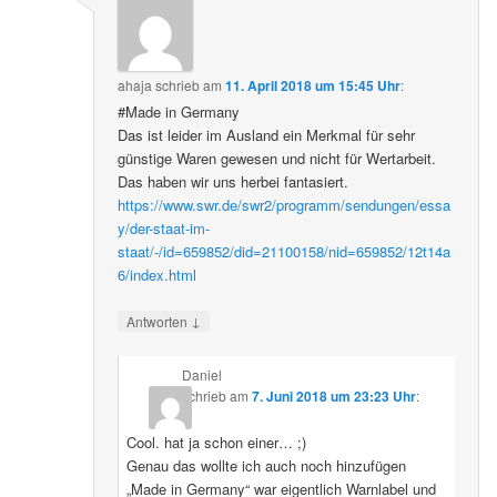
ahaja
schrieb
am
11. April 2018 um 15:45 Uhr
:
#Made in Germany
Das ist leider im Ausland ein Merkmal für sehr
günstige Waren gewesen und nicht für Wertarbeit.
Das haben wir uns herbei fantasiert.
https://www.swr.de/swr2/programm/sendungen/essa
y/der-staat-im-
staat/-/id=659852/did=21100158/nid=659852/12t14a
6/index.html
↓
Antworten
Daniel
schrieb
am
7. Juni 2018 um 23:23 Uhr
:
Cool. hat ja schon einer… ;)
Genau das wollte ich auch noch hinzufügen
„Made in Germany“ war eigentlich Warnlabel und