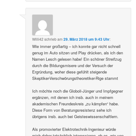
Willi42
schrieb
am
29. März 2018 um 9:43 Uhr
:
Wie immer großartig – ich konnte gar nicht schnell
genug im Auto sitzen und Play drücken, als ich den
Namen Lesch gelesen habe! Ein schöner Streifzug
durch die Bildungsmisere und der Versuch der
Ergründung, woher diese gefühlt steigende
Skeptiker-Verschwörungstheoretiker-Rige stammt
Ich möchte noch die Globoli-Jünger und Impfgegner
ergänzen, mit denen ich insb. auch in meinem
akademischen Freundeskreis „zu kämpfen“ habe.
Diese Form von Beratungsresistenz sehe ich
übrigens insb. auch bei Geisteswissenschaftlern.
Als promovierter Elektrotechnik-Ingenieur würde
mich daher tatsächlich interessieren, ob es, wie von