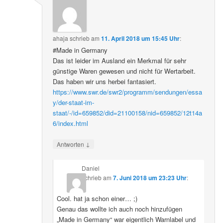
ahaja
schrieb
am
11. April 2018 um 15:45 Uhr
:
#Made in Germany
Das ist leider im Ausland ein Merkmal für sehr
günstige Waren gewesen und nicht für Wertarbeit.
Das haben wir uns herbei fantasiert.
https://www.swr.de/swr2/programm/sendungen/essa
y/der-staat-im-
staat/-/id=659852/did=21100158/nid=659852/12t14a
6/index.html
↓
Antworten
Daniel
schrieb
am
7. Juni 2018 um 23:23 Uhr
:
Cool. hat ja schon einer… ;)
Genau das wollte ich auch noch hinzufügen
„Made in Germany“ war eigentlich Warnlabel und