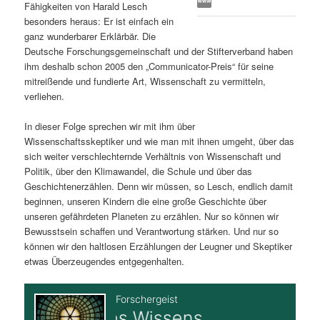
Fähigkeiten von Harald Lesch
s
l
besonders heraus: Er ist einfach ein
ganz wunderbarer Erklärbär. Die
p
t
Deutsche Forschungsgemeinschaft und der Stifterverband haben
ihm deshalb schon 2005 den „Communicator-Preis“ für seine
r
s
mitreißende und fundierte Art, Wissenschaft zu vermitteln,
verliehen.
i
p
In dieser Folge sprechen wir mit ihm über
Wissenschaftsskeptiker und wie man mit ihnen umgeht, über das
n
r
sich weiter verschlechternde Verhältnis von Wissenschaft und
Politik, über den Klimawandel, die Schule und über das
g
i
Geschichtenerzählen. Denn wir müssen, so Lesch, endlich damit
beginnen, unseren Kindern die eine große Geschichte über
e
n
unseren gefährdeten Planeten zu erzählen. Nur so können wir
Bewusstsein schaffen und Verantwortung stärken. Und nur so
n
g
können wir den haltlosen Erzählungen der Leugner und Skeptiker
etwas Überzeugendes entgegenhalten.
e
n