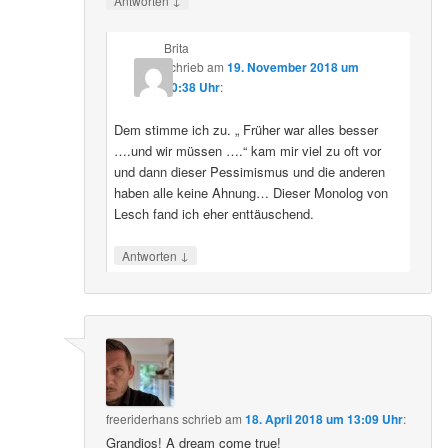
Antworten
Brita
schrieb
am
19. November 2018 um
20:38 Uhr
:
Dem stimme ich zu. „ Früher war alles besser
….und wir müssen ….“ kam mir viel zu oft vor
und dann dieser Pessimismus und die anderen
haben alle keine Ahnung… Dieser Monolog von
Lesch fand ich eher enttäuschend.
↓
Antworten
freeriderhans
schrieb
am
18. April 2018 um 13:09 Uhr
:
Grandios! A dream come true!