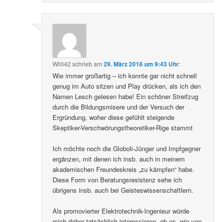
Willi42
schrieb
am
29. März 2018 um 9:43 Uhr
:
Wie immer großartig – ich konnte gar nicht schnell
genug im Auto sitzen und Play drücken, als ich den
Namen Lesch gelesen habe! Ein schöner Streifzug
durch die Bildungsmisere und der Versuch der
Ergründung, woher diese gefühlt steigende
Skeptiker-Verschwörungstheoretiker-Rige stammt
Ich möchte noch die Globoli-Jünger und Impfgegner
ergänzen, mit denen ich insb. auch in meinem
akademischen Freundeskreis „zu kämpfen“ habe.
Diese Form von Beratungsresistenz sehe ich
übrigens insb. auch bei Geisteswissenschaftlern.
Als promovierter Elektrotechnik-Ingenieur würde
mich daher tatsächlich interessieren, ob es, wie von