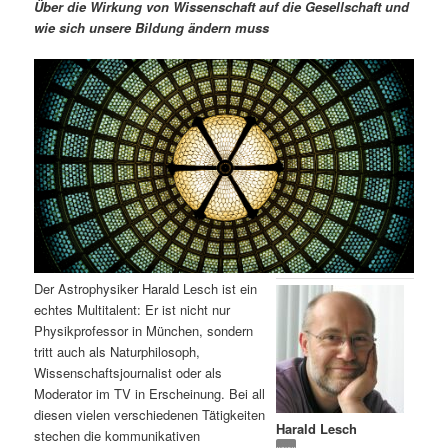
m
u
n
n
Über die Wirkung von Wissenschaft auf die Gesellschaft und
g
a
wie sich unsere Bildung ändern muss
ä
n
e
v
n
i
r
d
g
a
e
ä
t
i
n
r
o
n
I
e
n
n
Der Astrophysiker Harald Lesch ist ein
h
I
echtes Multitalent: Er ist nicht nur
Physikprofessor in München, sondern
a
n
tritt auch als Naturphilosoph,
Wissenschaftsjournalist oder als
l
h
Moderator im TV in Erscheinung. Bei all
diesen vielen verschiedenen Tätigkeiten
Harald Lesch
t
a
stechen die kommunikativen