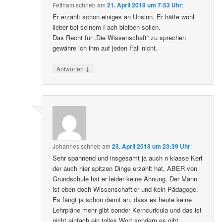
Fettham
schrieb
am
21. April 2018 um 7:53 Uhr
:
Er erzählt schon einiges an Unsinn. Er hätte wohl
lieber bei seinem Fach bleiben sollen.
Das Recht für „Die Wissenschaft“ zu sprechen
gewähre ich ihm auf jeden Fall nicht.
↓
Antworten
Johannes
schrieb
am
23. April 2018 um 23:39 Uhr
:
Sehr spannend und insgesamt ja auch n klasse Kerl
der auch hier spitzen Dinge erzählt hat, ABER von
Grundschule hat er leider keine Ahnung. Der Mann
ist eben doch Wissenschaftler und kein Pädagoge.
Es fängt ja schon damit an, dass es heute keine
Lehrpläne mehr gibt sonder Kerncuricula und das ist
nicht einfach ein tolles Wort sondern es gibt