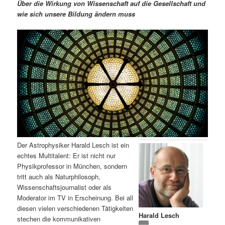
m
u
n
n
Über die Wirkung von Wissenschaft auf die Gesellschaft und
g
a
wie sich unsere Bildung ändern muss
ä
n
e
v
n
i
r
d
g
a
e
ä
t
i
n
r
o
n
I
e
n
n
Der Astrophysiker Harald Lesch ist ein
h
I
echtes Multitalent: Er ist nicht nur
Physikprofessor in München, sondern
a
n
tritt auch als Naturphilosoph,
Wissenschaftsjournalist oder als
l
h
Moderator im TV in Erscheinung. Bei all
diesen vielen verschiedenen Tätigkeiten
Harald Lesch
t
a
stechen die kommunikativen