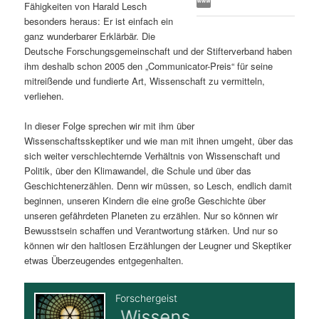
Fähigkeiten von Harald Lesch
s
l
besonders heraus: Er ist einfach ein
ganz wunderbarer Erklärbär. Die
p
t
Deutsche Forschungsgemeinschaft und der Stifterverband haben
ihm deshalb schon 2005 den „Communicator-Preis“ für seine
r
s
mitreißende und fundierte Art, Wissenschaft zu vermitteln,
verliehen.
i
p
In dieser Folge sprechen wir mit ihm über
Wissenschaftsskeptiker und wie man mit ihnen umgeht, über das
n
r
sich weiter verschlechternde Verhältnis von Wissenschaft und
Politik, über den Klimawandel, die Schule und über das
g
i
Geschichtenerzählen. Denn wir müssen, so Lesch, endlich damit
beginnen, unseren Kindern die eine große Geschichte über
e
n
unseren gefährdeten Planeten zu erzählen. Nur so können wir
Bewusstsein schaffen und Verantwortung stärken. Und nur so
n
g
können wir den haltlosen Erzählungen der Leugner und Skeptiker
etwas Überzeugendes entgegenhalten.
e
n