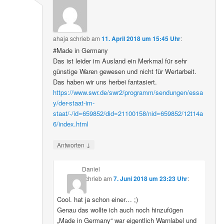
ahaja
schrieb
am
11. April 2018 um 15:45 Uhr
:
#Made in Germany
Das ist leider im Ausland ein Merkmal für sehr
günstige Waren gewesen und nicht für Wertarbeit.
Das haben wir uns herbei fantasiert.
https://www.swr.de/swr2/programm/sendungen/essa
y/der-staat-im-
staat/-/id=659852/did=21100158/nid=659852/12t14a
6/index.html
↓
Antworten
Daniel
schrieb
am
7. Juni 2018 um 23:23 Uhr
:
Cool. hat ja schon einer… ;)
Genau das wollte ich auch noch hinzufügen
„Made in Germany“ war eigentlich Warnlabel und