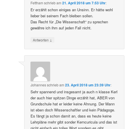
Fettham
schrieb
am
21. April 2018 um 7:53 Uhr
:
Er erzählt schon einiges an Unsinn. Er hätte wohl
lieber bei seinem Fach bleiben sollen.
Das Recht für „Die Wissenschaft“ zu sprechen
gewähre ich ihm auf jeden Fall nicht.
↓
Antworten
Johannes
schrieb
am
23. April 2018 um 23:39 Uhr
:
Sehr spannend und insgesamt ja auch n klasse Kerl
der auch hier spitzen Dinge erzählt hat, ABER von
Grundschule hat er leider keine Ahnung. Der Mann
ist eben doch Wissenschaftler und kein Pädagoge.
Es fängt ja schon damit an, dass es heute keine
Lehrpläne mehr gibt sonder Kerncuricula und das ist
nicht einfach ein tolles Wort sondern es gibt