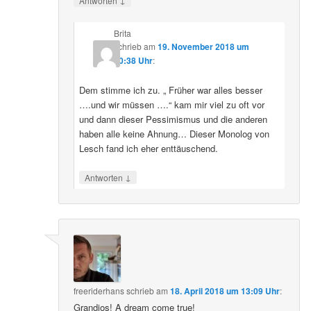
Antworten
Brita
schrieb
am
19. November 2018 um
20:38 Uhr
:
Dem stimme ich zu. „ Früher war alles besser
….und wir müssen ….“ kam mir viel zu oft vor
und dann dieser Pessimismus und die anderen
haben alle keine Ahnung… Dieser Monolog von
Lesch fand ich eher enttäuschend.
↓
Antworten
freeriderhans
schrieb
am
18. April 2018 um 13:09 Uhr
:
Grandios! A dream come true!