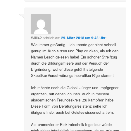
Willi42
schrieb
am
29. März 2018 um 9:43 Uhr
:
Wie immer großartig – ich konnte gar nicht schnell
genug im Auto sitzen und Play drücken, als ich den
Namen Lesch gelesen habe! Ein schöner Streifzug
durch die Bildungsmisere und der Versuch der
Ergründung, woher diese gefühlt steigende
Skeptiker-Verschwörungstheoretiker-Rige stammt
Ich möchte noch die Globoli-Jünger und Impfgegner
ergänzen, mit denen ich insb. auch in meinem
akademischen Freundeskreis „zu kämpfen“ habe.
Diese Form von Beratungsresistenz sehe ich
übrigens insb. auch bei Geisteswissenschaftlern.
Als promovierter Elektrotechnik-Ingenieur würde
mich daher tatsächlich interessieren, ob es, wie von