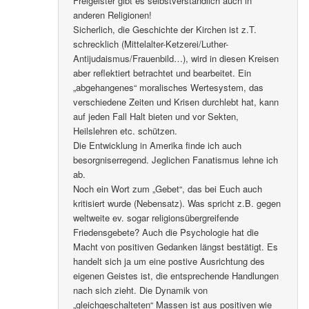
Freigeister gibt es selbstverständlich auch in
anderen Religionen!
Sicherlich, die Geschichte der Kirchen ist z.T.
schrecklich (Mittelalter-Ketzerei/Luther-
Antijudaismus/Frauenbild…), wird in diesen Kreisen
aber reflektiert betrachtet und bearbeitet. Ein
„abgehangenes“ moralisches Wertesystem, das
verschiedene Zeiten und Krisen durchlebt hat, kann
auf jeden Fall Halt bieten und vor Sekten,
Heilslehren etc. schützen.
Die Entwicklung in Amerika finde ich auch
besorgniserregend. Jeglichen Fanatismus lehne ich
ab.
Noch ein Wort zum „Gebet“, das bei Euch auch
kritisiert wurde (Nebensatz). Was spricht z.B. gegen
weltweite ev. sogar religionsübergreifende
Friedensgebete? Auch die Psychologie hat die
Macht von positiven Gedanken längst bestätigt. Es
handelt sich ja um eine postive Ausrichtung des
eigenen Geistes ist, die entsprechende Handlungen
nach sich zieht. Die Dynamik von
„gleichgeschalteten“ Massen ist aus positiven wie