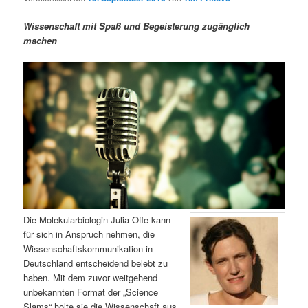
m
u
n
n
g
a
Wissenschaft mit Spaß und Begeisterung zugänglich
ä
n
e
v
machen
n
i
r
d
g
a
e
ä
t
i
n
r
o
n
I
e
n
n
h
I
Die Molekularbiologin Julia Offe kann
für sich in Anspruch nehmen, die
a
n
Wissenschaftskommunikation in
Deutschland entscheidend belebt zu
l
h
haben. Mit dem zuvor weitgehend
unbekannten Format der „Science
t
a
Slams“ holte sie die Wissenschaft aus