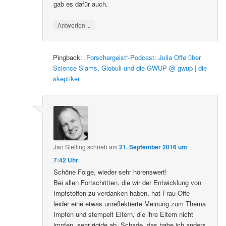
gab es dafür auch.
↓
Antworten
Pingback:
„Forschergeist“-Podcast: Julia Offe über
Science Slams, Globuli und die GWUP @ gwup | die
skeptiker
Jan Stelling
schrieb
am
21. September 2016 um
7:42 Uhr
:
Schöne Folge, wieder sehr hörenswert!
Bei allen Fortschritten, die wir der Entwicklung von
Impfstoffen zu verdanken haben, hat Frau Offe
leider eine etwas unreflektierte Meinung zum Thema
Impfen und stempelt Eltern, die ihre Eltern nicht
impfen, sehr rigide ab. Schade, das habe ich anders