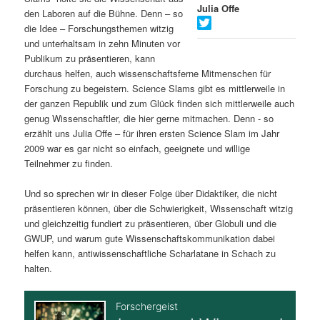
Julia Offe
den Laboren auf die Bühne. Denn – so
s
l
die Idee – Forschungsthemen witzig
und unterhaltsam in zehn Minuten vor
p
t
Publikum zu präsentieren, kann
durchaus helfen, auch wissenschaftsferne Mitmenschen für
r
s
Forschung zu begeistern. Science Slams gibt es mittlerweile in
der ganzen Republik und zum Glück finden sich mittlerweile auch
i
p
genug Wissenschaftler, die hier gerne mitmachen. Denn - so
erzählt uns Julia Offe – für ihren ersten Science Slam im Jahr
n
r
2009 war es gar nicht so einfach, geeignete und willige
Teilnehmer zu finden.
g
i
Und so sprechen wir in dieser Folge über Didaktiker, die nicht
e
n
präsentieren können, über die Schwierigkeit, Wissenschaft witzig
und gleichzeitig fundiert zu präsentieren, über Globuli und die
n
g
GWUP, und warum gute Wissenschaftskommunikation dabei
helfen kann, antiwissenschaftliche Scharlatane in Schach zu
e
halten.
n