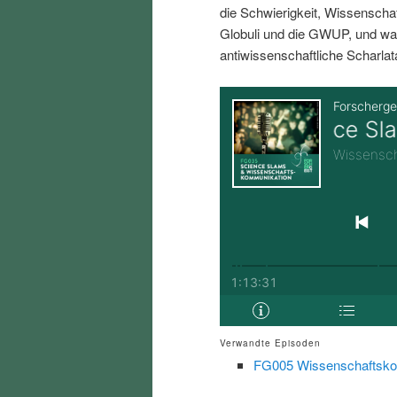
die Schwierigkeit, Wissenschaft
i
p
Globuli und die GWUP, und wa
antiwissenschaftliche Scharlat
n
r
g
i
e
n
n
g
e
n
Verwandte Episoden
FG005 Wissenschaftsko