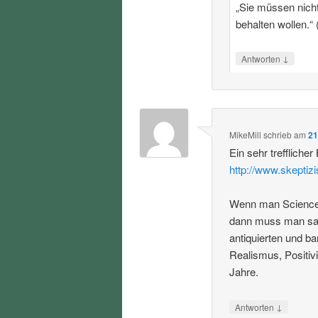
„Sie müssen nicht 
behalten wollen.“ 
↓
Antworten
MikeMill
schrieb
am
21
Ein sehr trefflicher
http://www.skeptiz
Wenn man Science S
dann muss man sag
antiquierten und b
Realismus, Positiv
Jahre.
↓
Antworten