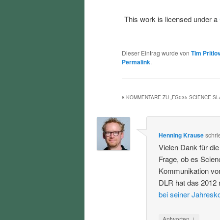
This work is licensed under a
Dieser Eintrag wurde von
Tim Pritlo
Permalink
.
8 KOMMENTARE ZU „
FG035 SCIENCE S
Henning Krause
schri
Vielen Dank für di
Frage, ob es Scien
Kommunikation von
DLR hat das 2012 
bei seiner Jahresk
↓
Antworten