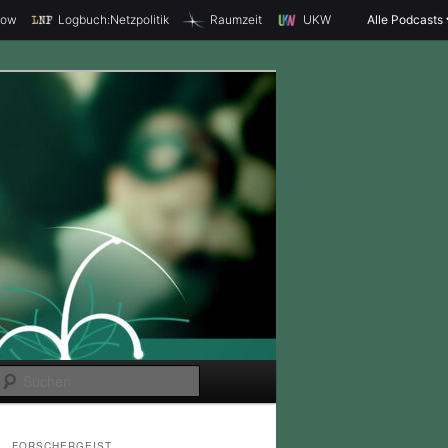
how
Logbuch:Netzpolitik
Raumzeit
UKW
Alle Podcasts
S
u
c
FORSCHERGEIST