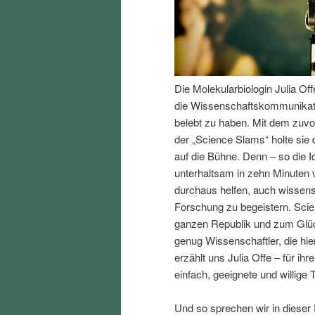
I
e
n
n
Die Molekularbiologin Julia Of
h
I
die Wissenschaftskommunikati
belebt zu haben. Mit dem zuv
a
n
der „Science Slams“ holte sie
auf die Bühne. Denn – so die 
l
h
unterhaltsam in zehn Minuten 
durchaus helfen, auch wissen
t
a
Forschung zu begeistern. Scien
ganzen Republik und zum Glück
s
l
genug Wissenschaftler, die hi
erzählt uns Julia Offe – für i
p
t
einfach, geeignete und willige 
r
s
Und so sprechen wir in dieser 