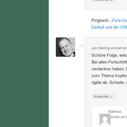
Pingback:
„Forsche
Globuli und die GW
Jan Stelling
schrieb
a
Schöne Folge, wied
Bei allen Fortschri
verdanken haben, h
zum Thema Impfen u
rigide ab. Schade,
↓
Antworten
Matthias
schrieb
am