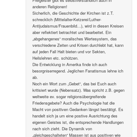
Freigeister gibt es selbstverständlich auch in
anderen Religionen!
Sicherlich, die Geschichte der Kirchen ist z.T.
schrecklich (Mittelalter-Ketzerei/Luther-
Antijudaismus/Frauenbild…), wird in diesen Kreisen
aber reflektiert betrachtet und bearbeitet. Ein
„abgehangenes“ moralisches Wertesystem, das
verschiedene Zeiten und Krisen durchlebt hat, kann
auf jeden Fall Halt bieten und vor Sekten,
Heilslehren etc. schützen.
Die Entwicklung in Amerika finde ich auch
besorgniserregend. Jeglichen Fanatismus lehne ich
ab.
Noch ein Wort zum „Gebet“, das bei Euch auch
kritisiert wurde (Nebensatz). Was spricht z.B. gegen
weltweite ev. sogar religionsübergreifende
Friedensgebete? Auch die Psychologie hat die
Macht von positiven Gedanken längst bestätigt. Es
handelt sich ja um eine postive Ausrichtung des
eigenen Geistes ist, die entsprechende Handlungen
nach sich zieht. Die Dynamik von
„gleichgeschalteten“ Massen ist aus positiven wie