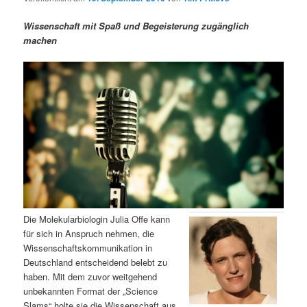
m
u
n
n
g
a
Wissenschaft mit Spaß und Begeisterung zugänglich
ä
n
e
v
machen
n
i
r
d
g
a
e
ä
t
i
n
r
o
n
I
e
n
n
h
I
Die Molekularbiologin Julia Offe kann
für sich in Anspruch nehmen, die
a
n
Wissenschaftskommunikation in
Deutschland entscheidend belebt zu
l
h
haben. Mit dem zuvor weitgehend
unbekannten Format der „Science
t
a
Slams“ holte sie die Wissenschaft aus