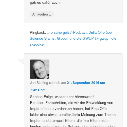
gab es dafür auch.
↓
Antworten
Pingback:
„Forschergeist“-Podcast: Julia Offe über
Science Slams, Globuli und die GWUP @ gwup | die
skeptiker
Jan Stelling
schrieb
am
21. September 2016 um
7:42 Uhr
:
Schöne Folge, wieder sehr hörenswert!
Bei allen Fortschritten, die wir der Entwicklung von
Impfstoffen zu verdanken haben, hat Frau Offe
leider eine etwas unreflektierte Meinung zum Thema
Impfen und stempelt Eltern, die ihre Eltern nicht
impfen, sehr rigide ab. Schade, das habe ich anders