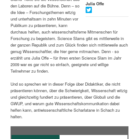
Julia Offe
den Laboren auf die Bühne. Denn – so
s
l
die Idee – Forschungsthemen witzig
und unterhaltsam in zehn Minuten vor
p
t
Publikum zu präsentieren, kann
durchaus helfen, auch wissenschaftsferne Mitmenschen für
r
s
Forschung zu begeistern. Science Slams gibt es mittlerweile in
der ganzen Republik und zum Glück finden sich mittlerweile auch
i
p
genug Wissenschaftler, die hier gerne mitmachen. Denn - so
erzählt uns Julia Offe – für ihren ersten Science Slam im Jahr
n
r
2009 war es gar nicht so einfach, geeignete und willige
Teilnehmer zu finden.
g
i
Und so sprechen wir in dieser Folge über Didaktiker, die nicht
e
n
präsentieren können, über die Schwierigkeit, Wissenschaft witzig
und gleichzeitig fundiert zu präsentieren, über Globuli und die
n
g
GWUP, und warum gute Wissenschaftskommunikation dabei
helfen kann, antiwissenschaftliche Scharlatane in Schach zu
e
halten.
n