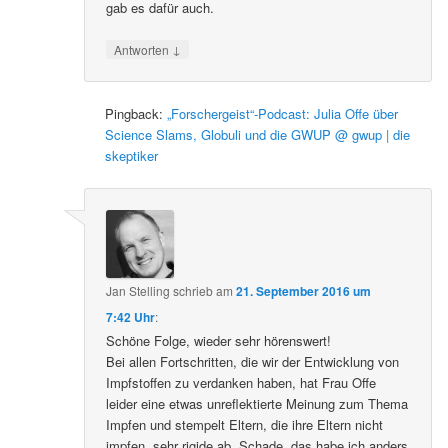
gab es dafür auch.
↓
Antworten
Pingback:
„Forschergeist“-Podcast: Julia Offe über
Science Slams, Globuli und die GWUP @ gwup | die
skeptiker
Jan Stelling
schrieb
am
21. September 2016 um
7:42 Uhr
:
Schöne Folge, wieder sehr hörenswert!
Bei allen Fortschritten, die wir der Entwicklung von
Impfstoffen zu verdanken haben, hat Frau Offe
leider eine etwas unreflektierte Meinung zum Thema
Impfen und stempelt Eltern, die ihre Eltern nicht
impfen, sehr rigide ab. Schade, das habe ich anders