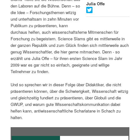
Julia Offe
den Laboren auf die Bühne. Denn – so
s
l
die Idee – Forschungsthemen witzig
und unterhaltsam in zehn Minuten vor
p
t
Publikum zu präsentieren, kann
durchaus helfen, auch wissenschaftsferne Mitmenschen für
r
s
Forschung zu begeistern. Science Slams gibt es mittlerweile in
der ganzen Republik und zum Glück finden sich mittlerweile auch
i
p
genug Wissenschaftler, die hier gerne mitmachen. Denn - so
erzählt uns Julia Offe – für ihren ersten Science Slam im Jahr
n
r
2009 war es gar nicht so einfach, geeignete und willige
Teilnehmer zu finden.
g
i
Und so sprechen wir in dieser Folge über Didaktiker, die nicht
e
n
präsentieren können, über die Schwierigkeit, Wissenschaft witzig
und gleichzeitig fundiert zu präsentieren, über Globuli und die
n
g
GWUP, und warum gute Wissenschaftskommunikation dabei
helfen kann, antiwissenschaftliche Scharlatane in Schach zu
e
halten.
n