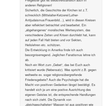
Freigeister gibt es selbstverständlich auch in
anderen Religionen!
Sicherlich, die Geschichte der Kirchen ist z.T.
schrecklich (Mittelalter-Ketzerei/Luther-
Antijudaismus/Frauenbild…), wird in diesen Kreisen
aber reflektiert betrachtet und bearbeitet. Ein
„abgehangenes“ moralisches Wertesystem, das
verschiedene Zeiten und Krisen durchlebt hat, kann
auf jeden Fall Halt bieten und vor Sekten,
Heilslehren etc. schützen.
Die Entwicklung in Amerika finde ich auch
besorgniserregend. Jeglichen Fanatismus lehne ich
ab.
Noch ein Wort zum „Gebet“, das bei Euch auch
kritisiert wurde (Nebensatz). Was spricht z.B. gegen
weltweite ev. sogar religionsübergreifende
Friedensgebete? Auch die Psychologie hat die
Macht von positiven Gedanken längst bestätigt. Es
handelt sich ja um eine postive Ausrichtung des
eigenen Geistes ist, die entsprechende Handlungen
nach sich zieht. Die Dynamik von
„gleichgeschalteten“ Massen ist aus positiven wie