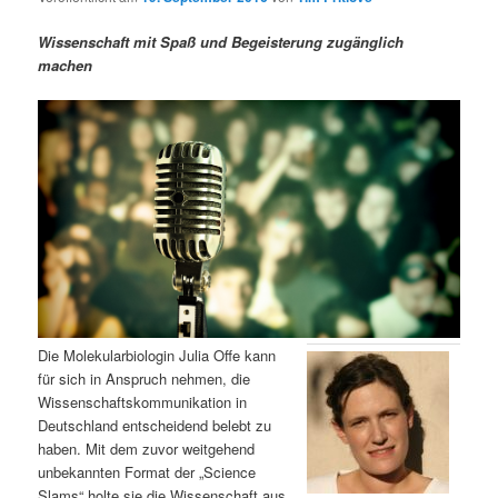
m
u
n
n
g
a
Wissenschaft mit Spaß und Begeisterung zugänglich
ä
n
e
v
machen
n
i
r
d
g
a
e
ä
t
i
n
r
o
n
I
e
n
n
h
I
Die Molekularbiologin Julia Offe kann
für sich in Anspruch nehmen, die
a
n
Wissenschaftskommunikation in
Deutschland entscheidend belebt zu
l
h
haben. Mit dem zuvor weitgehend
unbekannten Format der „Science
t
a
Slams“ holte sie die Wissenschaft aus