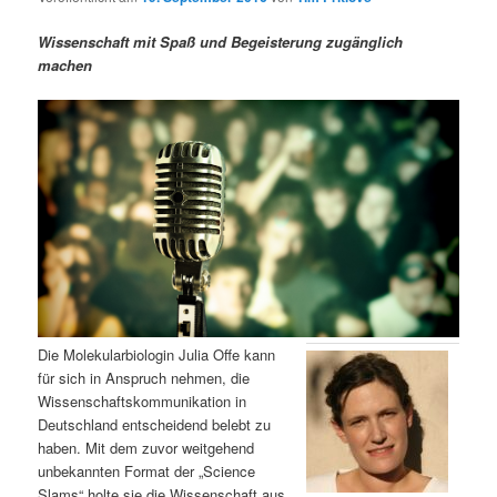
m
u
n
n
g
a
Wissenschaft mit Spaß und Begeisterung zugänglich
ä
n
e
v
machen
n
i
r
d
g
a
e
ä
t
i
n
r
o
n
I
e
n
n
h
I
Die Molekularbiologin Julia Offe kann
für sich in Anspruch nehmen, die
a
n
Wissenschaftskommunikation in
Deutschland entscheidend belebt zu
l
h
haben. Mit dem zuvor weitgehend
unbekannten Format der „Science
t
a
Slams“ holte sie die Wissenschaft aus