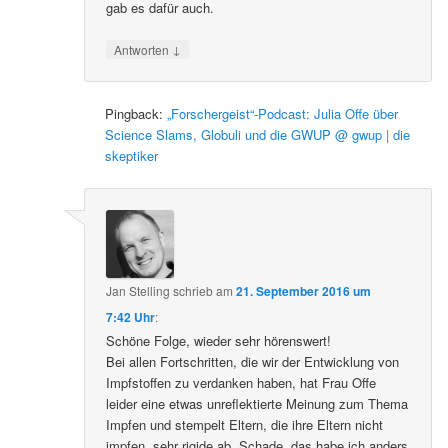
gab es dafür auch.
↓
Antworten
Pingback:
„Forschergeist“-Podcast: Julia Offe über
Science Slams, Globuli und die GWUP @ gwup | die
skeptiker
Jan Stelling
schrieb
am
21. September 2016 um
7:42 Uhr
:
Schöne Folge, wieder sehr hörenswert!
Bei allen Fortschritten, die wir der Entwicklung von
Impfstoffen zu verdanken haben, hat Frau Offe
leider eine etwas unreflektierte Meinung zum Thema
Impfen und stempelt Eltern, die ihre Eltern nicht
impfen, sehr rigide ab. Schade, das habe ich anders