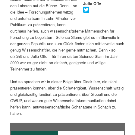
Julia Offe
den Laboren auf die Bühne. Denn – so
s
l
die Idee – Forschungsthemen witzig
und unterhaltsam in zehn Minuten vor
p
t
Publikum zu präsentieren, kann
durchaus helfen, auch wissenschaftsferne Mitmenschen für
r
s
Forschung zu begeistern. Science Slams gibt es mittlerweile in
der ganzen Republik und zum Glück finden sich mittlerweile auch
i
p
genug Wissenschaftler, die hier gerne mitmachen. Denn - so
erzählt uns Julia Offe – für ihren ersten Science Slam im Jahr
n
r
2009 war es gar nicht so einfach, geeignete und willige
Teilnehmer zu finden.
g
i
Und so sprechen wir in dieser Folge über Didaktiker, die nicht
e
n
präsentieren können, über die Schwierigkeit, Wissenschaft witzig
und gleichzeitig fundiert zu präsentieren, über Globuli und die
n
g
GWUP, und warum gute Wissenschaftskommunikation dabei
helfen kann, antiwissenschaftliche Scharlatane in Schach zu
e
halten.
n