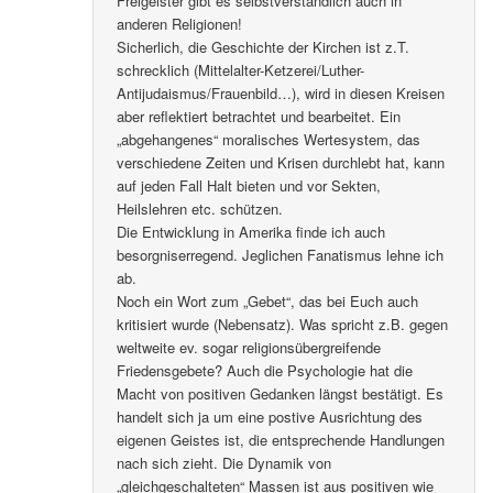
Freigeister gibt es selbstverständlich auch in
anderen Religionen!
Sicherlich, die Geschichte der Kirchen ist z.T.
schrecklich (Mittelalter-Ketzerei/Luther-
Antijudaismus/Frauenbild…), wird in diesen Kreisen
aber reflektiert betrachtet und bearbeitet. Ein
„abgehangenes“ moralisches Wertesystem, das
verschiedene Zeiten und Krisen durchlebt hat, kann
auf jeden Fall Halt bieten und vor Sekten,
Heilslehren etc. schützen.
Die Entwicklung in Amerika finde ich auch
besorgniserregend. Jeglichen Fanatismus lehne ich
ab.
Noch ein Wort zum „Gebet“, das bei Euch auch
kritisiert wurde (Nebensatz). Was spricht z.B. gegen
weltweite ev. sogar religionsübergreifende
Friedensgebete? Auch die Psychologie hat die
Macht von positiven Gedanken längst bestätigt. Es
handelt sich ja um eine postive Ausrichtung des
eigenen Geistes ist, die entsprechende Handlungen
nach sich zieht. Die Dynamik von
„gleichgeschalteten“ Massen ist aus positiven wie