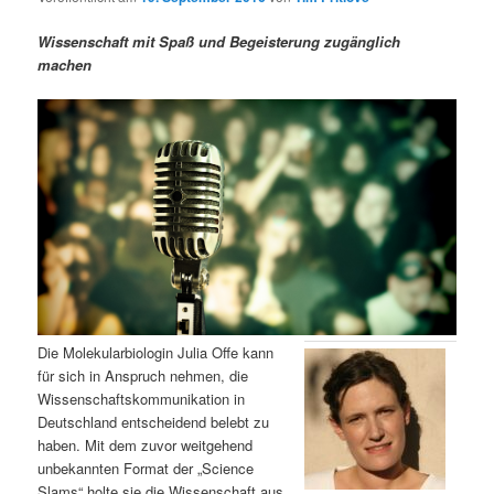
m
u
n
n
g
a
Wissenschaft mit Spaß und Begeisterung zugänglich
ä
n
e
v
machen
n
i
r
d
g
a
e
ä
t
i
n
r
o
n
I
e
n
n
h
I
Die Molekularbiologin Julia Offe kann
für sich in Anspruch nehmen, die
a
n
Wissenschaftskommunikation in
Deutschland entscheidend belebt zu
l
h
haben. Mit dem zuvor weitgehend
unbekannten Format der „Science
t
a
Slams“ holte sie die Wissenschaft aus