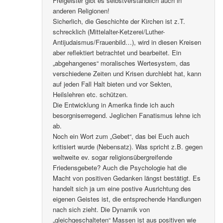
Freigeister gibt es selbstverständlich auch in
anderen Religionen!
Sicherlich, die Geschichte der Kirchen ist z.T.
schrecklich (Mittelalter-Ketzerei/Luther-
Antijudaismus/Frauenbild…), wird in diesen Kreisen
aber reflektiert betrachtet und bearbeitet. Ein
„abgehangenes“ moralisches Wertesystem, das
verschiedene Zeiten und Krisen durchlebt hat, kann
auf jeden Fall Halt bieten und vor Sekten,
Heilslehren etc. schützen.
Die Entwicklung in Amerika finde ich auch
besorgniserregend. Jeglichen Fanatismus lehne ich
ab.
Noch ein Wort zum „Gebet“, das bei Euch auch
kritisiert wurde (Nebensatz). Was spricht z.B. gegen
weltweite ev. sogar religionsübergreifende
Friedensgebete? Auch die Psychologie hat die
Macht von positiven Gedanken längst bestätigt. Es
handelt sich ja um eine postive Ausrichtung des
eigenen Geistes ist, die entsprechende Handlungen
nach sich zieht. Die Dynamik von
„gleichgeschalteten“ Massen ist aus positiven wie