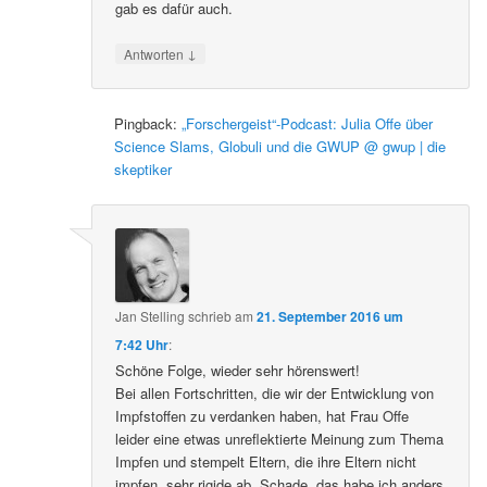
gab es dafür auch.
↓
Antworten
Pingback:
„Forschergeist“-Podcast: Julia Offe über
Science Slams, Globuli und die GWUP @ gwup | die
skeptiker
Jan Stelling
schrieb
am
21. September 2016 um
7:42 Uhr
:
Schöne Folge, wieder sehr hörenswert!
Bei allen Fortschritten, die wir der Entwicklung von
Impfstoffen zu verdanken haben, hat Frau Offe
leider eine etwas unreflektierte Meinung zum Thema
Impfen und stempelt Eltern, die ihre Eltern nicht
impfen, sehr rigide ab. Schade, das habe ich anders