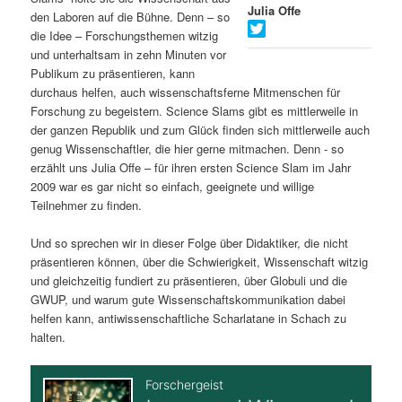
Julia Offe
den Laboren auf die Bühne. Denn – so
s
l
die Idee – Forschungsthemen witzig
und unterhaltsam in zehn Minuten vor
p
t
Publikum zu präsentieren, kann
durchaus helfen, auch wissenschaftsferne Mitmenschen für
r
s
Forschung zu begeistern. Science Slams gibt es mittlerweile in
der ganzen Republik und zum Glück finden sich mittlerweile auch
i
p
genug Wissenschaftler, die hier gerne mitmachen. Denn - so
erzählt uns Julia Offe – für ihren ersten Science Slam im Jahr
n
r
2009 war es gar nicht so einfach, geeignete und willige
Teilnehmer zu finden.
g
i
Und so sprechen wir in dieser Folge über Didaktiker, die nicht
e
n
präsentieren können, über die Schwierigkeit, Wissenschaft witzig
und gleichzeitig fundiert zu präsentieren, über Globuli und die
n
g
GWUP, und warum gute Wissenschaftskommunikation dabei
helfen kann, antiwissenschaftliche Scharlatane in Schach zu
e
halten.
n