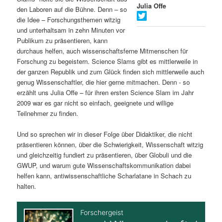
Julia Offe
den Laboren auf die Bühne. Denn – so
s
l
die Idee – Forschungsthemen witzig
und unterhaltsam in zehn Minuten vor
p
t
Publikum zu präsentieren, kann
durchaus helfen, auch wissenschaftsferne Mitmenschen für
r
s
Forschung zu begeistern. Science Slams gibt es mittlerweile in
der ganzen Republik und zum Glück finden sich mittlerweile auch
i
p
genug Wissenschaftler, die hier gerne mitmachen. Denn - so
erzählt uns Julia Offe – für ihren ersten Science Slam im Jahr
n
r
2009 war es gar nicht so einfach, geeignete und willige
Teilnehmer zu finden.
g
i
Und so sprechen wir in dieser Folge über Didaktiker, die nicht
e
n
präsentieren können, über die Schwierigkeit, Wissenschaft witzig
und gleichzeitig fundiert zu präsentieren, über Globuli und die
n
g
GWUP, und warum gute Wissenschaftskommunikation dabei
helfen kann, antiwissenschaftliche Scharlatane in Schach zu
e
halten.
n