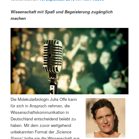
m
u
n
n
g
a
Wissenschaft mit Spaß und Begeisterung zugänglich
ä
n
e
v
machen
n
i
r
d
g
a
e
ä
t
i
n
r
o
n
I
e
n
n
h
I
Die Molekularbiologin Julia Offe kann
für sich in Anspruch nehmen, die
a
n
Wissenschaftskommunikation in
Deutschland entscheidend belebt zu
l
h
haben. Mit dem zuvor weitgehend
unbekannten Format der „Science
t
a
Slams“ holte sie die Wissenschaft aus