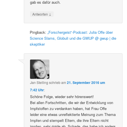
gab es dafür auch.
↓
Antworten
Pingback:
„Forschergeist“-Podcast: Julia Offe über
Science Slams, Globuli und die GWUP @ gwup | die
skeptiker
Jan Stelling
schrieb
am
21. September 2016 um
7:42 Uhr
:
Schöne Folge, wieder sehr hörenswert!
Bei allen Fortschritten, die wir der Entwicklung von
Impfstoffen zu verdanken haben, hat Frau Offe
leider eine etwas unreflektierte Meinung zum Thema
Impfen und stempelt Eltern, die ihre Eltern nicht
impfen, sehr rigide ab. Schade, das habe ich anders