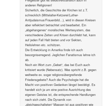
Freigeister gibt es selbstverständlich auch in
anderen Religionen!
Sicherlich, die Geschichte der Kirchen ist z.T.
schrecklich (Mittelalter-Ketzerei/Luther-
Antijudaismus/Frauenbild…), wird in diesen Kreisen
aber reflektiert betrachtet und bearbeitet. Ein
„abgehangenes“ moralisches Wertesystem, das
verschiedene Zeiten und Krisen durchlebt hat, kann
auf jeden Fall Halt bieten und vor Sekten,
Heilslehren etc. schützen.
Die Entwicklung in Amerika finde ich auch
besorgniserregend. Jeglichen Fanatismus lehne ich
ab.
Noch ein Wort zum „Gebet“, das bei Euch auch
kritisiert wurde (Nebensatz). Was spricht z.B. gegen
weltweite ev. sogar religionsübergreifende
Friedensgebete? Auch die Psychologie hat die
Macht von positiven Gedanken längst bestätigt. Es
handelt sich ja um eine postive Ausrichtung des
eigenen Geistes ist, die entsprechende Handlungen
nach sich zieht. Die Dynamik von
„gleichgeschalteten“ Massen ist aus positiven wie