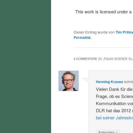
This work is licensed under a
Dieser Eintrag wurde von
Tim Pritlo
Permalink
.
8 KOMMENTARE ZU „
FG035 SCIENCE S
Henning Krause
schri
Vielen Dank für di
Frage, ob es Scien
Kommunikation von
DLR hat das 2012 
bei seiner Jahresk
↓
Antworten