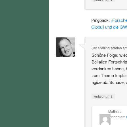
Pingback:
„Forsche
Globuli und die GW
Jan Stelling
schrieb
a
Schöne Folge, wied
Bei allen Fortschri
verdanken haben, h
zum Thema Impfen u
rigide ab. Schade,
↓
Antworten
Matthias
schrieb
am