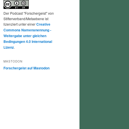
Der Podcast "Forschergeist" von
Stifterverband/Metaebene ist
lizenziert unter einer
Creative
Commons Namensnennung -
Weitergabe unter gleichen
Bedingungen 4.0 International
Lizenz
.
MASTODON
Forschergeist auf Mastodon