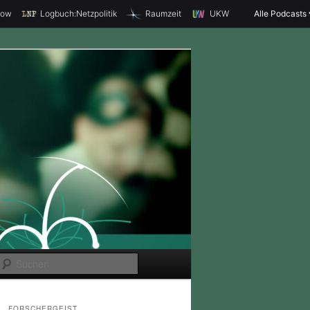
how
Logbuch:Netzpolitik
Raumzeit
UKW
Alle Podcasts
S
u
c
FORSCHERGEIST