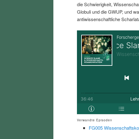
die Schwierigkeit, Wissenschaft
i
p
Globuli und die GWUP, und wa
antiwissenschaftliche Scharlat
n
r
g
i
e
n
n
g
e
n
Verwandte Episoden
FG005 Wissenschaftsko