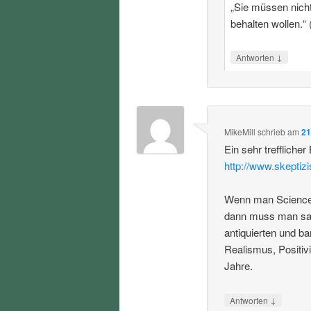
„Sie müssen nicht 
behalten wollen.“ 
↓
Antworten
MikeMill
schrieb
am
21
Ein sehr trefflicher
http://www.skeptiz
Wenn man Science S
dann muss man sag
antiquierten und b
Realismus, Positiv
Jahre.
↓
Antworten