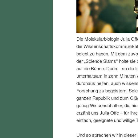
I
e
n
n
Die Molekularbiologin Julia Of
h
I
die Wissenschaftskommunikati
belebt zu haben. Mit dem zuv
a
n
der „Science Slams“ holte sie
auf die Bühne. Denn – so die 
l
h
unterhaltsam in zehn Minuten 
durchaus helfen, auch wissen
t
a
Forschung zu begeistern. Scien
ganzen Republik und zum Glück
s
l
genug Wissenschaftler, die hi
erzählt uns Julia Offe – für i
p
t
einfach, geeignete und willige 
r
s
Und so sprechen wir in dieser 