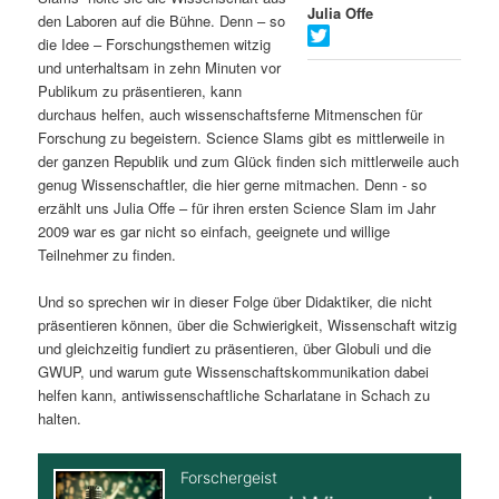
Julia Offe
den Laboren auf die Bühne. Denn – so
s
l
die Idee – Forschungsthemen witzig
und unterhaltsam in zehn Minuten vor
p
t
Publikum zu präsentieren, kann
durchaus helfen, auch wissenschaftsferne Mitmenschen für
r
s
Forschung zu begeistern. Science Slams gibt es mittlerweile in
der ganzen Republik und zum Glück finden sich mittlerweile auch
i
p
genug Wissenschaftler, die hier gerne mitmachen. Denn - so
erzählt uns Julia Offe – für ihren ersten Science Slam im Jahr
n
r
2009 war es gar nicht so einfach, geeignete und willige
Teilnehmer zu finden.
g
i
Und so sprechen wir in dieser Folge über Didaktiker, die nicht
e
n
präsentieren können, über die Schwierigkeit, Wissenschaft witzig
und gleichzeitig fundiert zu präsentieren, über Globuli und die
n
g
GWUP, und warum gute Wissenschaftskommunikation dabei
helfen kann, antiwissenschaftliche Scharlatane in Schach zu
e
halten.
n