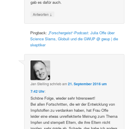
gab es dafür auch.
↓
Antworten
Pingback:
„Forschergeist“-Podcast: Julia Offe über
Science Slams, Globuli und die GWUP @ gwup | die
skeptiker
Jan Stelling
schrieb
am
21. September 2016 um
7:42 Uhr
:
Schöne Folge, wieder sehr hörenswert!
Bei allen Fortschritten, die wir der Entwicklung von
Impfstoffen zu verdanken haben, hat Frau Offe
leider eine etwas unreflektierte Meinung zum Thema
Impfen und stempelt Eltern, die ihre Eltern nicht
impfen, sehr rigide ab. Schade, das habe ich anders