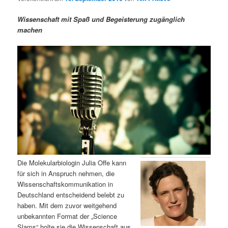
m
u
n
n
g
a
Wissenschaft mit Spaß und Begeisterung zugänglich
ä
n
e
v
machen
n
i
r
d
g
a
e
ä
t
i
n
r
o
n
I
e
n
n
h
I
Die Molekularbiologin Julia Offe kann
für sich in Anspruch nehmen, die
a
n
Wissenschaftskommunikation in
Deutschland entscheidend belebt zu
l
h
haben. Mit dem zuvor weitgehend
unbekannten Format der „Science
t
a
Slams“ holte sie die Wissenschaft aus