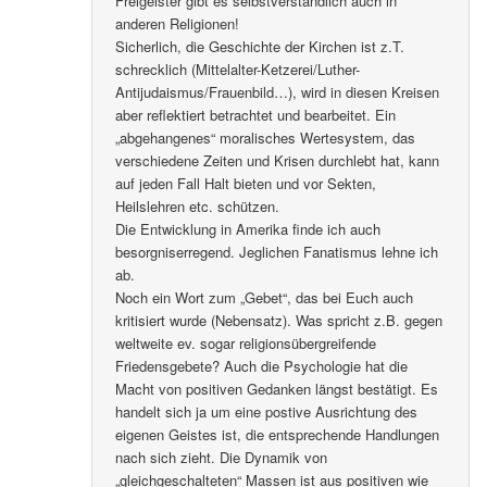
Freigeister gibt es selbstverständlich auch in
anderen Religionen!
Sicherlich, die Geschichte der Kirchen ist z.T.
schrecklich (Mittelalter-Ketzerei/Luther-
Antijudaismus/Frauenbild…), wird in diesen Kreisen
aber reflektiert betrachtet und bearbeitet. Ein
„abgehangenes“ moralisches Wertesystem, das
verschiedene Zeiten und Krisen durchlebt hat, kann
auf jeden Fall Halt bieten und vor Sekten,
Heilslehren etc. schützen.
Die Entwicklung in Amerika finde ich auch
besorgniserregend. Jeglichen Fanatismus lehne ich
ab.
Noch ein Wort zum „Gebet“, das bei Euch auch
kritisiert wurde (Nebensatz). Was spricht z.B. gegen
weltweite ev. sogar religionsübergreifende
Friedensgebete? Auch die Psychologie hat die
Macht von positiven Gedanken längst bestätigt. Es
handelt sich ja um eine postive Ausrichtung des
eigenen Geistes ist, die entsprechende Handlungen
nach sich zieht. Die Dynamik von
„gleichgeschalteten“ Massen ist aus positiven wie