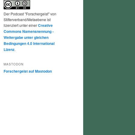
Der Podcast "Forschergeist" von
Stifterverband/Metaebene ist
lizenziert unter einer
Creative
Commons Namensnennung -
Weitergabe unter gleichen
Bedingungen 4.0 International
Lizenz
.
MASTODON
Forschergeist auf Mastodon