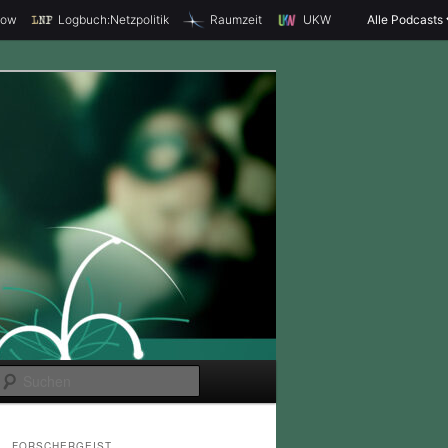
how
Logbuch:Netzpolitik
Raumzeit
UKW
Alle Podcasts
S
u
c
FORSCHERGEIST