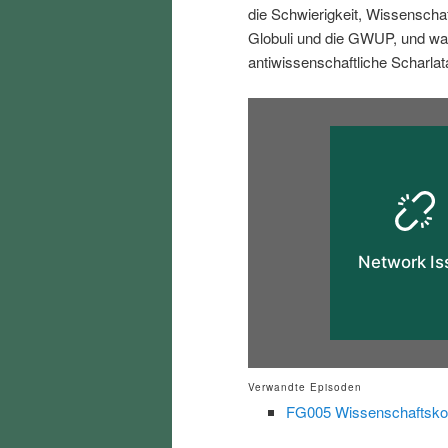
die Schwierigkeit, Wissenschaft
i
p
Globuli und die GWUP, und wa
antiwissenschaftliche Scharlat
n
r
g
i
e
n
n
g
e
n
Verwandte Episoden
FG005 Wissenschaftsko