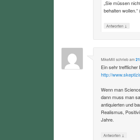
„Sie müssen nicht 
behalten wollen.“ 
↓
Antworten
MikeMill
schrieb
am
21
Ein sehr trefflicher
http://www.skeptiz
Wenn man Science S
dann muss man sag
antiquierten und b
Realismus, Positiv
Jahre.
↓
Antworten