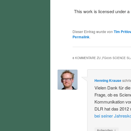
This work is licensed under a
Dieser Eintrag wurde von
Tim Pritlo
Permalink
.
8 KOMMENTARE ZU „
FG035 SCIENCE S
Henning Krause
schri
Vielen Dank für di
Frage, ob es Scien
Kommunikation von
DLR hat das 2012 
bei seiner Jahresk
↓
Antworten