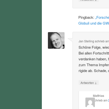
Pingback:
„Forsche
Globuli und die GW
Jan Stelling
schrieb
a
Schöne Folge, wied
Bei allen Fortschri
verdanken haben, h
zum Thema Impfen u
rigide ab. Schade,
↓
Antworten
Matthias
schrieb
am