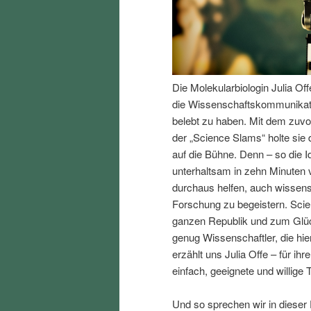
I
e
n
n
Die Molekularbiologin Julia Of
h
I
die Wissenschaftskommunikati
belebt zu haben. Mit dem zuv
a
n
der „Science Slams“ holte sie
auf die Bühne. Denn – so die 
l
h
unterhaltsam in zehn Minuten 
durchaus helfen, auch wissen
t
a
Forschung zu begeistern. Scien
ganzen Republik und zum Glück
s
l
genug Wissenschaftler, die hi
erzählt uns Julia Offe – für i
p
t
einfach, geeignete und willige 
r
s
Und so sprechen wir in dieser 