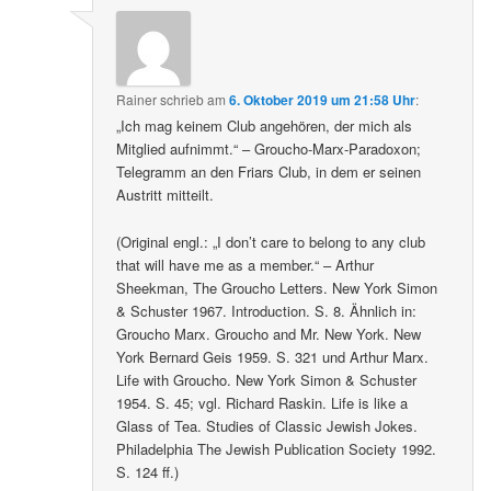
Rainer
schrieb
am
6. Oktober 2019 um 21:58 Uhr
:
„Ich mag keinem Club angehören, der mich als
Mitglied aufnimmt.“ – Groucho-Marx-Paradoxon;
Telegramm an den Friars Club, in dem er seinen
Austritt mitteilt.
(Original engl.: „I don’t care to belong to any club
that will have me as a member.“ – Arthur
Sheekman, The Groucho Letters. New York Simon
& Schuster 1967. Introduction. S. 8. Ähnlich in:
Groucho Marx. Groucho and Mr. New York. New
York Bernard Geis 1959. S. 321 und Arthur Marx.
Life with Groucho. New York Simon & Schuster
1954. S. 45; vgl. Richard Raskin. Life is like a
Glass of Tea. Studies of Classic Jewish Jokes.
Philadelphia The Jewish Publication Society 1992.
S. 124 ff.)