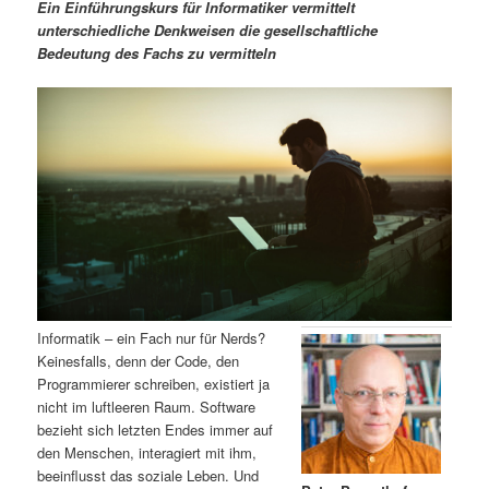
m
u
n
n
Ein Einführungskurs für Informatiker vermittelt
g
a
unterschiedliche Denkweisen die gesellschaftliche
ä
n
e
v
Bedeutung des Fachs zu vermitteln
n
i
r
d
g
a
e
ä
t
i
n
r
o
n
I
e
n
n
h
I
Informatik – ein Fach nur für Nerds?
Keinesfalls, denn der Code, den
a
n
Programmierer schreiben, existiert ja
nicht im luftleeren Raum. Software
l
h
bezieht sich letzten Endes immer auf
den Menschen, interagiert mit ihm,
t
a
beeinflusst das soziale Leben. Und