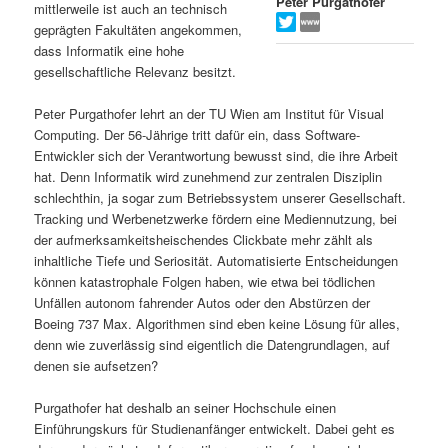
Peter Purgathofer
mittlerweile ist auch an technisch
s
l
geprägten Fakultäten angekommen,
dass Informatik eine hohe
p
t
gesellschaftliche Relevanz besitzt.
r
s
Peter Purgathofer lehrt an der TU Wien am Institut für Visual
Computing. Der 56-Jährige tritt dafür ein, dass Software-
i
p
Entwickler sich der Verantwortung bewusst sind, die ihre Arbeit
hat. Denn Informatik wird zunehmend zur zentralen Disziplin
schlechthin, ja sogar zum Betriebssystem unserer Gesellschaft.
n
r
Tracking und Werbenetzwerke fördern eine Mediennutzung, bei
der aufmerksamkeitsheischendes Clickbate mehr zählt als
g
i
inhaltliche Tiefe und Seriosität. Automatisierte Entscheidungen
können katastrophale Folgen haben, wie etwa bei tödlichen
e
n
Unfällen autonom fahrender Autos oder den Abstürzen der
Boeing 737 Max. Algorithmen sind eben keine Lösung für alles,
n
g
denn wie zuverlässig sind eigentlich die Datengrundlagen, auf
denen sie aufsetzen?
e
Purgathofer hat deshalb an seiner Hochschule einen
n
Einführungskurs für Studienanfänger entwickelt. Dabei geht es