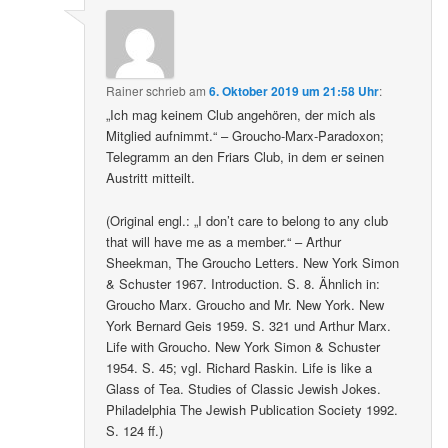
Rainer
schrieb
am
6. Oktober 2019 um 21:58 Uhr
:
„Ich mag keinem Club angehören, der mich als
Mitglied aufnimmt.“ – Groucho-Marx-Paradoxon;
Telegramm an den Friars Club, in dem er seinen
Austritt mitteilt.
(Original engl.: „I don’t care to belong to any club
that will have me as a member.“ – Arthur
Sheekman, The Groucho Letters. New York Simon
& Schuster 1967. Introduction. S. 8. Ähnlich in:
Groucho Marx. Groucho and Mr. New York. New
York Bernard Geis 1959. S. 321 und Arthur Marx.
Life with Groucho. New York Simon & Schuster
1954. S. 45; vgl. Richard Raskin. Life is like a
Glass of Tea. Studies of Classic Jewish Jokes.
Philadelphia The Jewish Publication Society 1992.
S. 124 ff.)