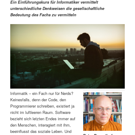
m
u
n
n
Ein Einführungskurs für Informatiker vermittelt
g
a
unterschiedliche Denkweisen die gesellschaftliche
ä
n
e
v
Bedeutung des Fachs zu vermitteln
n
i
r
d
g
a
e
ä
t
i
n
r
o
n
I
e
n
n
h
I
Informatik – ein Fach nur für Nerds?
Keinesfalls, denn der Code, den
a
n
Programmierer schreiben, existiert ja
nicht im luftleeren Raum. Software
l
h
bezieht sich letzten Endes immer auf
den Menschen, interagiert mit ihm,
t
a
beeinflusst das soziale Leben. Und