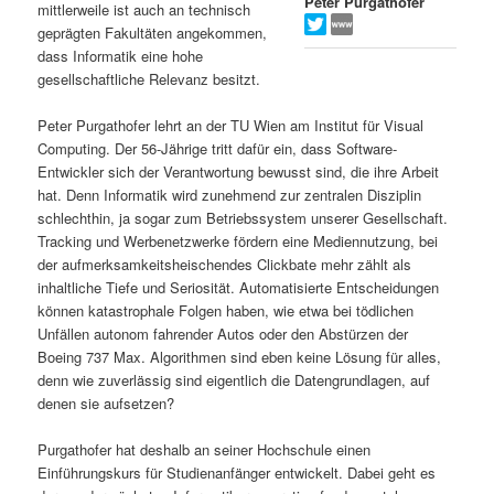
Peter Purgathofer
mittlerweile ist auch an technisch
s
l
geprägten Fakultäten angekommen,
dass Informatik eine hohe
p
t
gesellschaftliche Relevanz besitzt.
r
s
Peter Purgathofer lehrt an der TU Wien am Institut für Visual
Computing. Der 56-Jährige tritt dafür ein, dass Software-
i
p
Entwickler sich der Verantwortung bewusst sind, die ihre Arbeit
hat. Denn Informatik wird zunehmend zur zentralen Disziplin
schlechthin, ja sogar zum Betriebssystem unserer Gesellschaft.
n
r
Tracking und Werbenetzwerke fördern eine Mediennutzung, bei
der aufmerksamkeitsheischendes Clickbate mehr zählt als
g
i
inhaltliche Tiefe und Seriosität. Automatisierte Entscheidungen
können katastrophale Folgen haben, wie etwa bei tödlichen
e
n
Unfällen autonom fahrender Autos oder den Abstürzen der
Boeing 737 Max. Algorithmen sind eben keine Lösung für alles,
n
g
denn wie zuverlässig sind eigentlich die Datengrundlagen, auf
denen sie aufsetzen?
e
Purgathofer hat deshalb an seiner Hochschule einen
n
Einführungskurs für Studienanfänger entwickelt. Dabei geht es