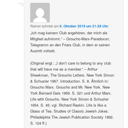
Rainer
schrieb
am
6. Oktober 2019 um 21:58 Uhr
:
„Ich mag keinem Club angehören, der mich als
Mitglied aufnimmt.“ – Groucho-Marx-Paradoxon;
Telegramm an den Friars Club, in dem er seinen
Austritt mitteilt.
(Original engl.: „I don’t care to belong to any club
that will have me as a member.“ – Arthur
Sheekman, The Groucho Letters. New York Simon
& Schuster 1967. Introduction. S. 8. Ähnlich in:
Groucho Marx. Groucho and Mr. New York. New
York Bernard Geis 1959. S. 321 und Arthur Marx.
Life with Groucho. New York Simon & Schuster
1954. S. 45; vgl. Richard Raskin. Life is like a
Glass of Tea. Studies of Classic Jewish Jokes.
Philadelphia The Jewish Publication Society 1992.
S. 124 ff.)