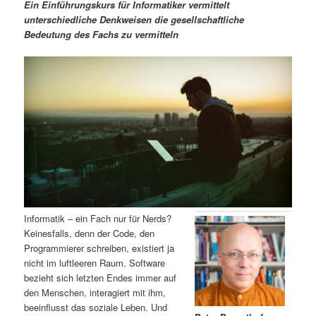
m
u
n
n
Ein Einführungskurs für Informatiker vermittelt
g
a
unterschiedliche Denkweisen die gesellschaftliche
ä
n
e
v
Bedeutung des Fachs zu vermitteln
n
i
r
d
g
a
e
ä
t
i
n
r
o
n
I
e
n
n
h
I
Informatik – ein Fach nur für Nerds?
Keinesfalls, denn der Code, den
a
n
Programmierer schreiben, existiert ja
nicht im luftleeren Raum. Software
l
h
bezieht sich letzten Endes immer auf
den Menschen, interagiert mit ihm,
t
a
beeinflusst das soziale Leben. Und