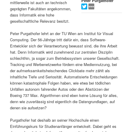
Peter Purgathofer
mittlerweile ist auch an technisch
s
l
geprägten Fakultäten angekommen,
dass Informatik eine hohe
p
t
gesellschaftliche Relevanz besitzt.
r
s
Peter Purgathofer lehrt an der TU Wien am Institut für Visual
Computing. Der 56-Jährige tritt dafür ein, dass Software-
i
p
Entwickler sich der Verantwortung bewusst sind, die ihre Arbeit
hat. Denn Informatik wird zunehmend zur zentralen Disziplin
schlechthin, ja sogar zum Betriebssystem unserer Gesellschaft.
n
r
Tracking und Werbenetzwerke fördern eine Mediennutzung, bei
der aufmerksamkeitsheischendes Clickbate mehr zählt als
g
i
inhaltliche Tiefe und Seriosität. Automatisierte Entscheidungen
können katastrophale Folgen haben, wie etwa bei tödlichen
e
n
Unfällen autonom fahrender Autos oder den Abstürzen der
Boeing 737 Max. Algorithmen sind eben keine Lösung für alles,
n
g
denn wie zuverlässig sind eigentlich die Datengrundlagen, auf
denen sie aufsetzen?
e
Purgathofer hat deshalb an seiner Hochschule einen
n
Einführungskurs für Studienanfänger entwickelt. Dabei geht es