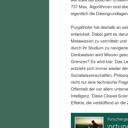
i
p
737 Max. Algorithmen sind eben
eigentlich die Datengrundlagen
n
r
Purgathofer hat deshalb an se
entwickelt. Dabei geht es dar
g
i
Metawissen zu vermitteln und s
durch ihr Studium zu navigiere
e
n
Denkweisen wird Wissen gesch
Grenzen? Es wird klar: Das Leb
n
g
entzieht sich immer wieder der
Sozialwissenschaften, Philos
e
nicht nur eine technische Frag
Offenheit der vor allem unter
n
Intelligenz. Diese Closed Scie
Effekte, die verblüffend an die 