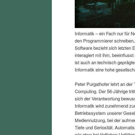
I
e
n
n
Informatik – ein Fach nur für 
h
I
den Programmierer schreiben, e
Software bezieht sich letzte
a
n
interagiert mit ihm, beeinfluss
ist auch an technisch gepräg
l
h
Informatik eine hohe gesellscha
t
a
Peter Purgathofer lehrt an der 
Computing. Der 56-Jährige trit
s
l
sich der Verantwortung bewusst
Informatik wird zunehmend zur 
p
t
Betriebssystem unserer Gesell
Mediennutzung, bei der aufmer
r
s
Tiefe und Seriosität. Automat
wie etwa bei tödlichen Unfäll