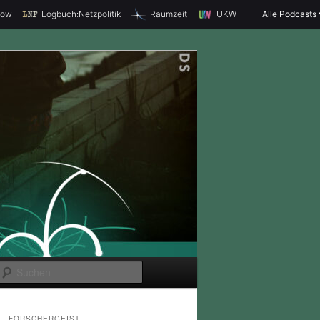
how
Logbuch:Netzpolitik
Raumzeit
UKW
Alle Podcasts
S
u
c
FORSCHERGEIST