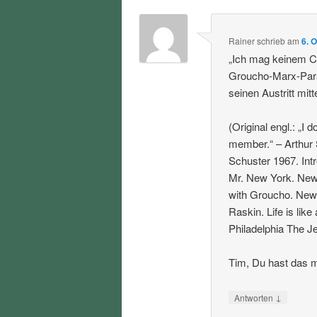
Rainer
schrieb
am
6. 
„Ich mag keinem Cl
Groucho-Marx-Para
seinen Austritt mitte
(Original engl.: „I 
member.“ – Arthur
Schuster 1967. Int
Mr. New York. New 
with Groucho. New 
Raskin. Life is lik
Philadelphia The Je
Tim, Du hast das m
↓
Antworten