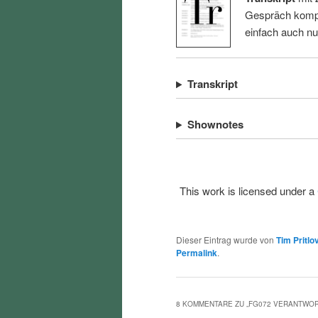
Gespräch kompl
einfach auch n
Transkript
Shownotes
This work is licensed under a
Dieser Eintrag wurde von
Tim Pritlo
Permalink
.
8 KOMMENTARE ZU „
FG072 VERANTWOR