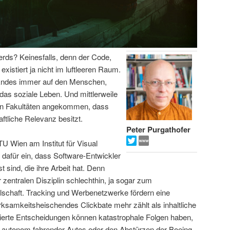
Nerds? Keinesfalls, denn der Code,
xistiert ja nicht im luftleeren Raum.
n Endes immer auf den Menschen,
t das soziale Leben. Und mittlerweile
ten Fakultäten angekommen, dass
ftliche Relevanz besitzt.
Peter Purgathofer
TU Wien am Institut für Visual
t dafür ein, dass Software-Entwickler
 sind, die ihre Arbeit hat. Denn
zentralen Disziplin schlechthin, ja sogar zum
schaft. Tracking und Werbenetzwerke fördern eine
ksamkeitsheischendes Clickbate mehr zählt als inhaltliche
isierte Entscheidungen können katastrophale Folgen haben,
en autonom fahrender Autos oder den Abstürzen der Boeing