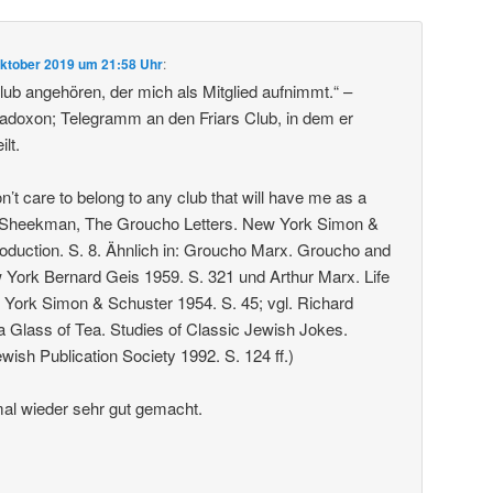
Oktober 2019 um 21:58 Uhr
:
ub angehören, der mich als Mitglied aufnimmt.“ –
doxon; Telegramm an den Friars Club, in dem er
ilt.
don’t care to belong to any club that will have me as a
 Sheekman, The Groucho Letters. New York Simon &
roduction. S. 8. Ähnlich in: Groucho Marx. Groucho and
York Bernard Geis 1959. S. 321 und Arthur Marx. Life
York Simon & Schuster 1954. S. 45; vgl. Richard
e a Glass of Tea. Studies of Classic Jewish Jokes.
wish Publication Society 1992. S. 124 ff.)
al wieder sehr gut gemacht.