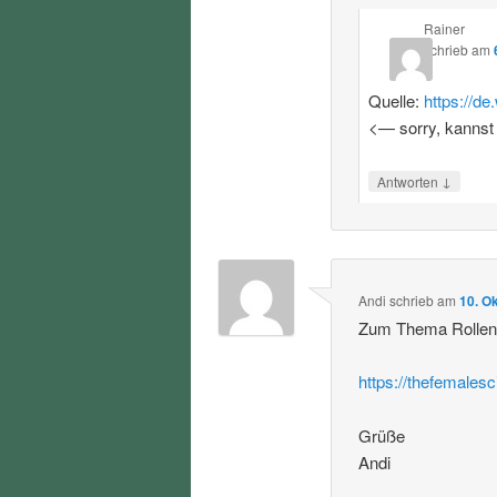
Rainer
schrieb
am
Quelle:
https://d
<— sorry, kannst
↓
Antworten
Andi
schrieb
am
10. O
Zum Thema Rollenvo
https://thefemalesc
Grüße
Andi