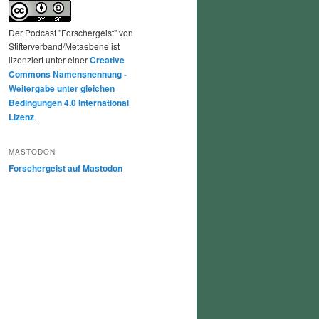
Der Podcast "Forschergeist" von
Stifterverband/Metaebene ist
lizenziert unter einer
Creative
Commons Namensnennung -
Weitergabe unter gleichen
Bedingungen 4.0 International
Lizenz
.
MASTODON
Forschergeist auf Mastodon