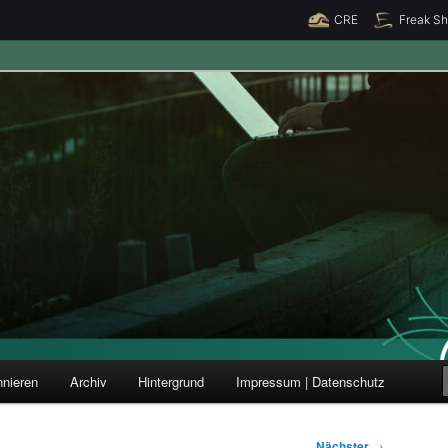
CRE
Freak S
ung und Forschung
nieren
Archiv
Hintergrund
Impressum | Datenschutz
Nächster
→