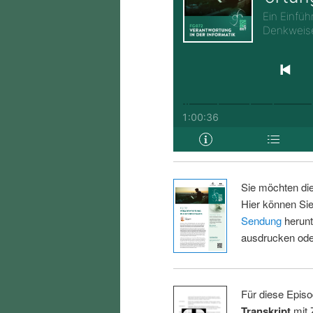
Sie möchten di
Hier können Sie
Sendung
herunt
ausdrucken oder
Für diese Episo
Transkript
mit 