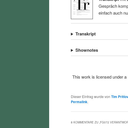
Gespräch kompl
einfach auch n
Transkript
Shownotes
This work is licensed under a
Dieser Eintrag wurde von
Tim Pritlo
Permalink
.
8 KOMMENTARE ZU „
FG072 VERANTWOR