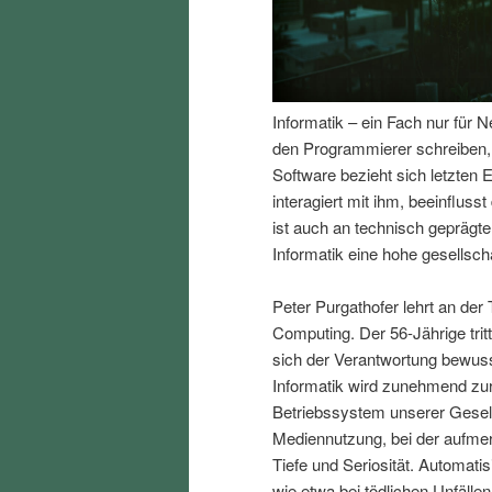
I
e
n
n
Informatik – ein Fach nur für 
h
I
den Programmierer schreiben, e
Software bezieht sich letzte
a
n
interagiert mit ihm, beeinfluss
ist auch an technisch gepräg
l
h
Informatik eine hohe gesellscha
t
a
Peter Purgathofer lehrt an der 
Computing. Der 56-Jährige trit
s
l
sich der Verantwortung bewusst
Informatik wird zunehmend zur 
p
t
Betriebssystem unserer Gesell
Mediennutzung, bei der aufmer
r
s
Tiefe und Seriosität. Automat
wie etwa bei tödlichen Unfäll