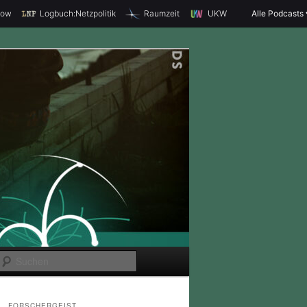
how
Logbuch:Netzpolitik
Raumzeit
UKW
Alle Podcasts
S
u
c
FORSCHERGEIST