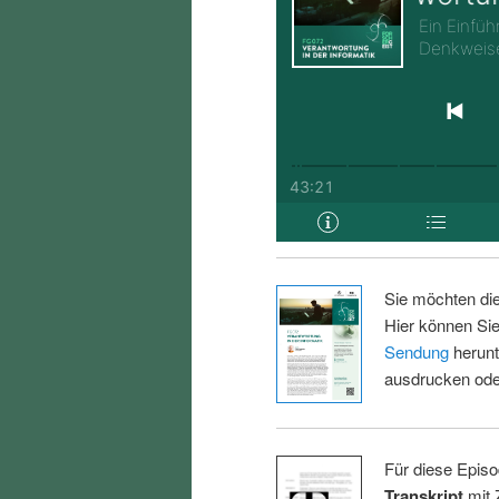
Sie möchten di
Hier können Sie
Sendung
herunt
ausdrucken oder
Für diese Episo
Transkript
mit 