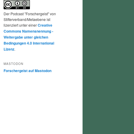
Der Podcast "Forschergeist" von
Stifterverband/Metaebene ist
lizenziert unter einer
Creative
Commons Namensnennung -
Weitergabe unter gleichen
Bedingungen 4.0 International
Lizenz
.
MASTODON
Forschergeist auf Mastodon