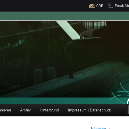
CRE
Freak S
ung und Forschung
nieren
Archiv
Hintergrund
Impressum | Datenschutz
Nächster
→