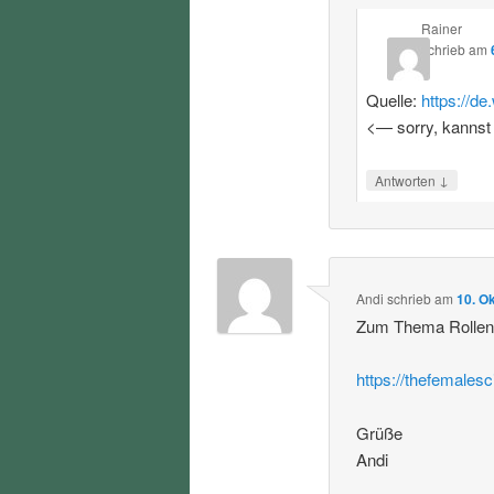
Rainer
schrieb
am
Quelle:
https://d
<— sorry, kannst
↓
Antworten
Andi
schrieb
am
10. O
Zum Thema Rollenvo
https://thefemalesc
Grüße
Andi