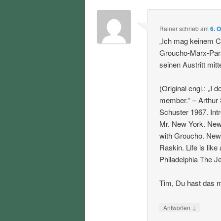
Rainer
schrieb
am
6. 
„Ich mag keinem Cl
Groucho-Marx-Para
seinen Austritt mitte
(Original engl.: „I 
member.“ – Arthur
Schuster 1967. Int
Mr. New York. New 
with Groucho. New 
Raskin. Life is lik
Philadelphia The Je
Tim, Du hast das m
↓
Antworten