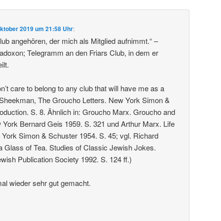
Oktober 2019 um 21:58 Uhr
:
ub angehören, der mich als Mitglied aufnimmt.“ –
doxon; Telegramm an den Friars Club, in dem er
ilt.
don’t care to belong to any club that will have me as a
 Sheekman, The Groucho Letters. New York Simon &
roduction. S. 8. Ähnlich in: Groucho Marx. Groucho and
York Bernard Geis 1959. S. 321 und Arthur Marx. Life
York Simon & Schuster 1954. S. 45; vgl. Richard
e a Glass of Tea. Studies of Classic Jewish Jokes.
wish Publication Society 1992. S. 124 ff.)
al wieder sehr gut gemacht.