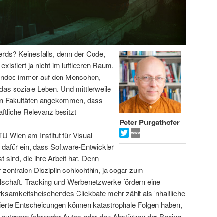
Nerds? Keinesfalls, denn der Code,
xistiert ja nicht im luftleeren Raum.
n Endes immer auf den Menschen,
t das soziale Leben. Und mittlerweile
ten Fakultäten angekommen, dass
ftliche Relevanz besitzt.
Peter Purgathofer
TU Wien am Institut für Visual
t dafür ein, dass Software-Entwickler
 sind, die ihre Arbeit hat. Denn
zentralen Disziplin schlechthin, ja sogar zum
schaft. Tracking und Werbenetzwerke fördern eine
ksamkeitsheischendes Clickbate mehr zählt als inhaltliche
isierte Entscheidungen können katastrophale Folgen haben,
en autonom fahrender Autos oder den Abstürzen der Boeing