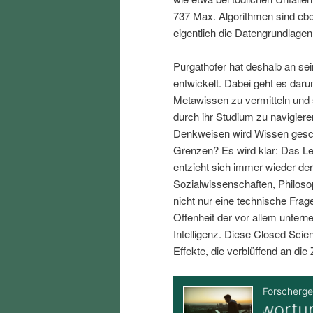
i
p
737 Max. Algorithmen sind eben
eigentlich die Datengrundlagen
n
r
Purgathofer hat deshalb an se
entwickelt. Dabei geht es dar
g
i
Metawissen zu vermitteln und s
durch ihr Studium zu navigiere
e
n
Denkweisen wird Wissen gesch
Grenzen? Es wird klar: Das Leb
n
g
entzieht sich immer wieder der
Sozialwissenschaften, Philos
e
nicht nur eine technische Frag
Offenheit der vor allem unter
n
Intelligenz. Diese Closed Scie
Effekte, die verblüffend an die 