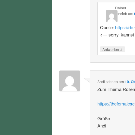
Rainer
schrieb
am
Quelle:
https://d
<— sorry, kannst
↓
Antworten
Andi
schrieb
am
10. O
Zum Thema Rollenvo
https://thefemalesc
Grüße
Andi