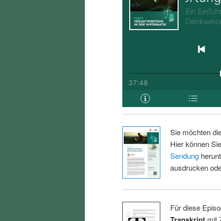
Sie möchten di
Hier können Sie
Sendung
herunt
ausdrucken oder
Für diese Episo
Transkript
mit 