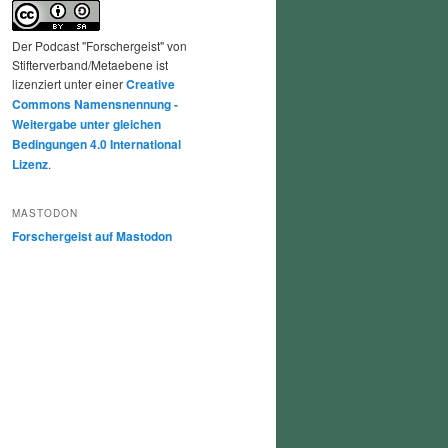
Der Podcast "Forschergeist" von
Stifterverband/Metaebene ist
lizenziert unter einer
Creative
Commons Namensnennung -
Weitergabe unter gleichen
Bedingungen 4.0 International
Lizenz
.
MASTODON
Forschergeist auf Mastodon