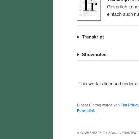
Gespräch kompl
einfach auch n
Transkript
Shownotes
This work is licensed under a
Dieser Eintrag wurde von
Tim Pritlo
Permalink
.
8 KOMMENTARE ZU „
FG072 VERANTWOR