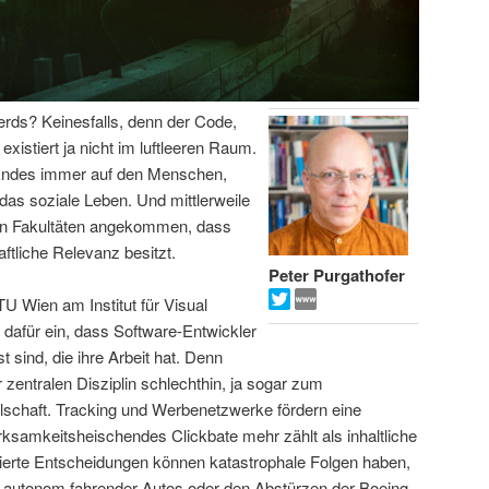
Nerds? Keinesfalls, denn der Code,
xistiert ja nicht im luftleeren Raum.
n Endes immer auf den Menschen,
t das soziale Leben. Und mittlerweile
ten Fakultäten angekommen, dass
ftliche Relevanz besitzt.
Peter Purgathofer
TU Wien am Institut für Visual
t dafür ein, dass Software-Entwickler
 sind, die ihre Arbeit hat. Denn
zentralen Disziplin schlechthin, ja sogar zum
schaft. Tracking und Werbenetzwerke fördern eine
ksamkeitsheischendes Clickbate mehr zählt als inhaltliche
isierte Entscheidungen können katastrophale Folgen haben,
en autonom fahrender Autos oder den Abstürzen der Boeing