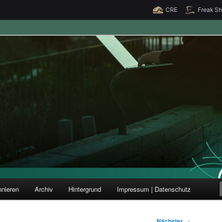
CRE
Freak S
ung und Forschung
nieren
Archiv
Hintergrund
Impressum | Datenschutz
Nächster
→