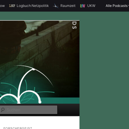
how
Logbuch:Netzpolitik
Raumzeit
UKW
Alle Podcasts
S
u
c
FORSCHERGEIST