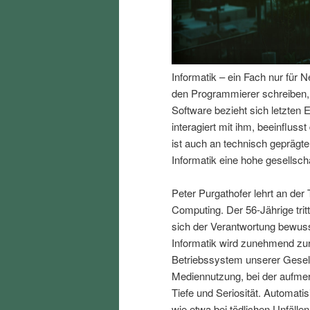
I
e
n
n
Informatik – ein Fach nur für 
h
I
den Programmierer schreiben, e
Software bezieht sich letzte
a
n
interagiert mit ihm, beeinfluss
ist auch an technisch gepräg
l
h
Informatik eine hohe gesellscha
t
a
Peter Purgathofer lehrt an der 
Computing. Der 56-Jährige trit
s
l
sich der Verantwortung bewusst
Informatik wird zunehmend zur 
p
t
Betriebssystem unserer Gesell
Mediennutzung, bei der aufmer
r
s
Tiefe und Seriosität. Automat
wie etwa bei tödlichen Unfäll