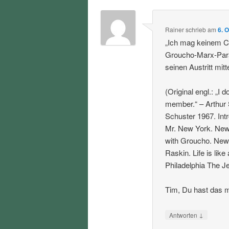
Rainer
schrieb
am
6. 
„Ich mag keinem Cl
Groucho-Marx-Para
seinen Austritt mitte
(Original engl.: „I 
member.“ – Arthur
Schuster 1967. Int
Mr. New York. New 
with Groucho. New 
Raskin. Life is lik
Philadelphia The Je
Tim, Du hast das m
↓
Antworten