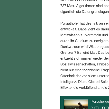
i
p
737 Max. Algorithmen sind eben
eigentlich die Datengrundlagen
n
r
Purgathofer hat deshalb an se
entwickelt. Dabei geht es dar
g
i
Metawissen zu vermitteln und s
durch ihr Studium zu navigiere
e
n
Denkweisen wird Wissen gesch
Grenzen? Es wird klar: Das Leb
n
g
entzieht sich immer wieder der
Sozialwissenschaften, Philos
e
nicht nur eine technische Frag
Offenheit der vor allem unter
n
Intelligenz. Diese Closed Scie
Effekte, die verblüffend an die 