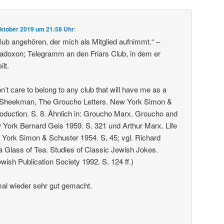
Oktober 2019 um 21:58 Uhr
:
ub angehören, der mich als Mitglied aufnimmt.“ –
doxon; Telegramm an den Friars Club, in dem er
ilt.
don’t care to belong to any club that will have me as a
 Sheekman, The Groucho Letters. New York Simon &
roduction. S. 8. Ähnlich in: Groucho Marx. Groucho and
York Bernard Geis 1959. S. 321 und Arthur Marx. Life
York Simon & Schuster 1954. S. 45; vgl. Richard
e a Glass of Tea. Studies of Classic Jewish Jokes.
wish Publication Society 1992. S. 124 ff.)
al wieder sehr gut gemacht.