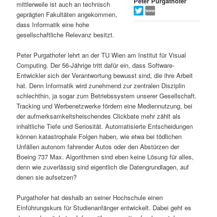
Peter Purgathofer
mittlerweile ist auch an technisch
s
l
geprägten Fakultäten angekommen,
dass Informatik eine hohe
p
t
gesellschaftliche Relevanz besitzt.
r
s
Peter Purgathofer lehrt an der TU Wien am Institut für Visual
Computing. Der 56-Jährige tritt dafür ein, dass Software-
i
p
Entwickler sich der Verantwortung bewusst sind, die ihre Arbeit
hat. Denn Informatik wird zunehmend zur zentralen Disziplin
schlechthin, ja sogar zum Betriebssystem unserer Gesellschaft.
n
r
Tracking und Werbenetzwerke fördern eine Mediennutzung, bei
der aufmerksamkeitsheischendes Clickbate mehr zählt als
g
i
inhaltliche Tiefe und Seriosität. Automatisierte Entscheidungen
können katastrophale Folgen haben, wie etwa bei tödlichen
e
n
Unfällen autonom fahrender Autos oder den Abstürzen der
Boeing 737 Max. Algorithmen sind eben keine Lösung für alles,
n
g
denn wie zuverlässig sind eigentlich die Datengrundlagen, auf
denen sie aufsetzen?
e
Purgathofer hat deshalb an seiner Hochschule einen
n
Einführungskurs für Studienanfänger entwickelt. Dabei geht es