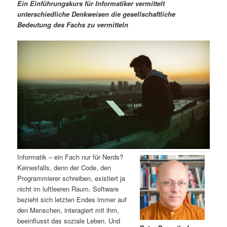
m
u
n
n
Ein Einführungskurs für Informatiker vermittelt
g
a
unterschiedliche Denkweisen die gesellschaftliche
ä
n
e
v
Bedeutung des Fachs zu vermitteln
n
i
r
d
g
a
e
ä
t
i
n
r
o
n
I
e
n
n
h
I
Informatik – ein Fach nur für Nerds?
Keinesfalls, denn der Code, den
a
n
Programmierer schreiben, existiert ja
nicht im luftleeren Raum. Software
l
h
bezieht sich letzten Endes immer auf
den Menschen, interagiert mit ihm,
t
a
beeinflusst das soziale Leben. Und