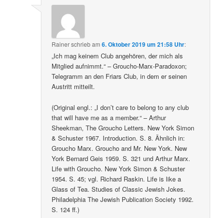
Rainer
schrieb
am
6. Oktober 2019 um 21:58 Uhr
:
„Ich mag keinem Club angehören, der mich als
Mitglied aufnimmt.“ – Groucho-Marx-Paradoxon;
Telegramm an den Friars Club, in dem er seinen
Austritt mitteilt.
(Original engl.: „I don’t care to belong to any club
that will have me as a member.“ – Arthur
Sheekman, The Groucho Letters. New York Simon
& Schuster 1967. Introduction. S. 8. Ähnlich in:
Groucho Marx. Groucho and Mr. New York. New
York Bernard Geis 1959. S. 321 und Arthur Marx.
Life with Groucho. New York Simon & Schuster
1954. S. 45; vgl. Richard Raskin. Life is like a
Glass of Tea. Studies of Classic Jewish Jokes.
Philadelphia The Jewish Publication Society 1992.
S. 124 ff.)