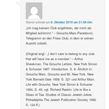
Rainer
schrieb
am
6. Oktober 2019 um 21:58 Uhr
:
„Ich mag keinem Club angehören, der mich als
Mitglied aufnimmt.“ – Groucho-Marx-Paradoxon;
Telegramm an den Friars Club, in dem er seinen
Austritt mitteilt.
(Original engl.: „I don’t care to belong to any club
that will have me as a member.“ – Arthur
Sheekman, The Groucho Letters. New York Simon
& Schuster 1967. Introduction. S. 8. Ähnlich in:
Groucho Marx. Groucho and Mr. New York. New
York Bernard Geis 1959. S. 321 und Arthur Marx.
Life with Groucho. New York Simon & Schuster
1954. S. 45; vgl. Richard Raskin. Life is like a
Glass of Tea. Studies of Classic Jewish Jokes.
Philadelphia The Jewish Publication Society 1992.
S. 124 ff.)