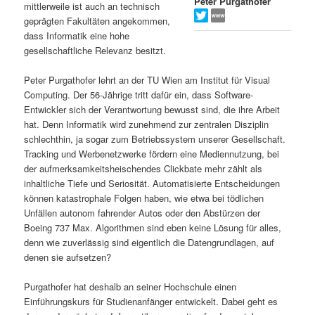
Peter Purgathofer
mittlerweile ist auch an technisch
s
l
geprägten Fakultäten angekommen,
dass Informatik eine hohe
p
t
gesellschaftliche Relevanz besitzt.
r
s
Peter Purgathofer lehrt an der TU Wien am Institut für Visual
Computing. Der 56-Jährige tritt dafür ein, dass Software-
i
p
Entwickler sich der Verantwortung bewusst sind, die ihre Arbeit
hat. Denn Informatik wird zunehmend zur zentralen Disziplin
schlechthin, ja sogar zum Betriebssystem unserer Gesellschaft.
n
r
Tracking und Werbenetzwerke fördern eine Mediennutzung, bei
der aufmerksamkeitsheischendes Clickbate mehr zählt als
g
i
inhaltliche Tiefe und Seriosität. Automatisierte Entscheidungen
können katastrophale Folgen haben, wie etwa bei tödlichen
e
n
Unfällen autonom fahrender Autos oder den Abstürzen der
Boeing 737 Max. Algorithmen sind eben keine Lösung für alles,
n
g
denn wie zuverlässig sind eigentlich die Datengrundlagen, auf
denen sie aufsetzen?
e
Purgathofer hat deshalb an seiner Hochschule einen
n
Einführungskurs für Studienanfänger entwickelt. Dabei geht es