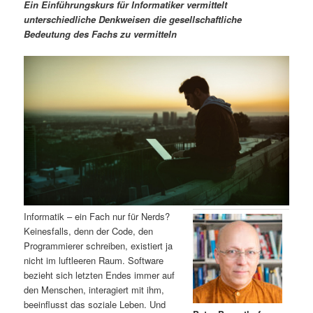
m
u
n
n
Ein Einführungskurs für Informatiker vermittelt
g
a
unterschiedliche Denkweisen die gesellschaftliche
ä
n
e
v
Bedeutung des Fachs zu vermitteln
n
i
r
d
g
a
e
ä
t
i
n
r
o
n
I
e
n
n
h
I
Informatik – ein Fach nur für Nerds?
Keinesfalls, denn der Code, den
a
n
Programmierer schreiben, existiert ja
nicht im luftleeren Raum. Software
l
h
bezieht sich letzten Endes immer auf
den Menschen, interagiert mit ihm,
t
a
beeinflusst das soziale Leben. Und