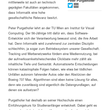
Peter Purgathofer
mittlerweile ist auch an technisch
s
l
geprägten Fakultäten angekommen,
dass Informatik eine hohe
p
t
gesellschaftliche Relevanz besitzt.
r
s
Peter Purgathofer lehrt an der TU Wien am Institut für Visual
Computing. Der 56-Jährige tritt dafür ein, dass Software-
i
p
Entwickler sich der Verantwortung bewusst sind, die ihre Arbeit
hat. Denn Informatik wird zunehmend zur zentralen Disziplin
schlechthin, ja sogar zum Betriebssystem unserer Gesellschaft.
n
r
Tracking und Werbenetzwerke fördern eine Mediennutzung, bei
der aufmerksamkeitsheischendes Clickbate mehr zählt als
g
i
inhaltliche Tiefe und Seriosität. Automatisierte Entscheidungen
können katastrophale Folgen haben, wie etwa bei tödlichen
e
n
Unfällen autonom fahrender Autos oder den Abstürzen der
Boeing 737 Max. Algorithmen sind eben keine Lösung für alles,
n
g
denn wie zuverlässig sind eigentlich die Datengrundlagen, auf
denen sie aufsetzen?
e
Purgathofer hat deshalb an seiner Hochschule einen
n
Einführungskurs für Studienanfänger entwickelt. Dabei geht es