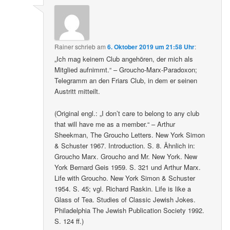
Rainer
schrieb
am
6. Oktober 2019 um 21:58 Uhr
:
„Ich mag keinem Club angehören, der mich als
Mitglied aufnimmt.“ – Groucho-Marx-Paradoxon;
Telegramm an den Friars Club, in dem er seinen
Austritt mitteilt.
(Original engl.: „I don’t care to belong to any club
that will have me as a member.“ – Arthur
Sheekman, The Groucho Letters. New York Simon
& Schuster 1967. Introduction. S. 8. Ähnlich in:
Groucho Marx. Groucho and Mr. New York. New
York Bernard Geis 1959. S. 321 und Arthur Marx.
Life with Groucho. New York Simon & Schuster
1954. S. 45; vgl. Richard Raskin. Life is like a
Glass of Tea. Studies of Classic Jewish Jokes.
Philadelphia The Jewish Publication Society 1992.
S. 124 ff.)