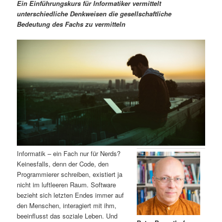
m
u
n
n
Ein Einführungskurs für Informatiker vermittelt
g
a
unterschiedliche Denkweisen die gesellschaftliche
ä
n
e
v
Bedeutung des Fachs zu vermitteln
n
i
r
d
g
a
e
ä
t
i
n
r
o
n
I
e
n
n
h
I
Informatik – ein Fach nur für Nerds?
Keinesfalls, denn der Code, den
a
n
Programmierer schreiben, existiert ja
nicht im luftleeren Raum. Software
l
h
bezieht sich letzten Endes immer auf
den Menschen, interagiert mit ihm,
t
a
beeinflusst das soziale Leben. Und