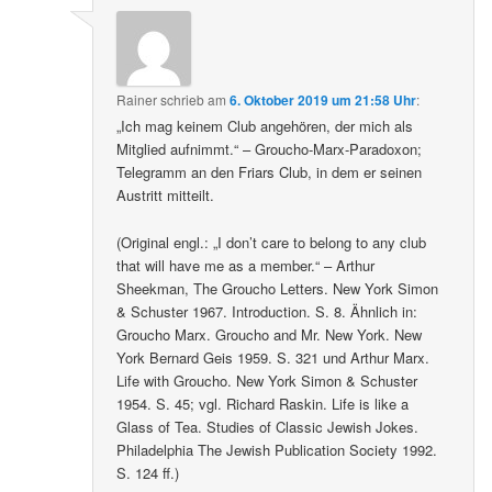
Rainer
schrieb
am
6. Oktober 2019 um 21:58 Uhr
:
„Ich mag keinem Club angehören, der mich als
Mitglied aufnimmt.“ – Groucho-Marx-Paradoxon;
Telegramm an den Friars Club, in dem er seinen
Austritt mitteilt.
(Original engl.: „I don’t care to belong to any club
that will have me as a member.“ – Arthur
Sheekman, The Groucho Letters. New York Simon
& Schuster 1967. Introduction. S. 8. Ähnlich in:
Groucho Marx. Groucho and Mr. New York. New
York Bernard Geis 1959. S. 321 und Arthur Marx.
Life with Groucho. New York Simon & Schuster
1954. S. 45; vgl. Richard Raskin. Life is like a
Glass of Tea. Studies of Classic Jewish Jokes.
Philadelphia The Jewish Publication Society 1992.
S. 124 ff.)