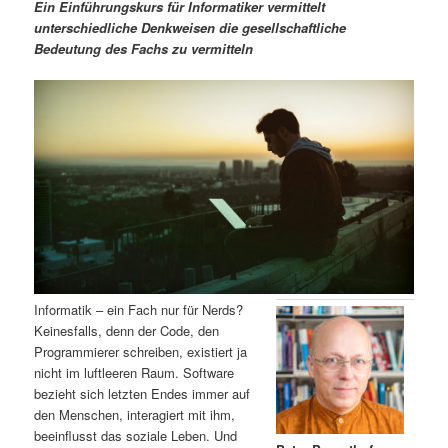
m
u
n
n
Ein Einführungskurs für Informatiker vermittelt
g
a
unterschiedliche Denkweisen die gesellschaftliche
ä
n
e
v
Bedeutung des Fachs zu vermitteln
n
i
r
d
g
a
e
ä
t
i
n
r
o
n
I
e
n
n
h
I
Informatik – ein Fach nur für Nerds?
Keinesfalls, denn der Code, den
a
n
Programmierer schreiben, existiert ja
nicht im luftleeren Raum. Software
l
h
bezieht sich letzten Endes immer auf
den Menschen, interagiert mit ihm,
t
a
beeinflusst das soziale Leben. Und