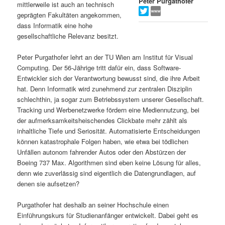
Peter Purgathofer
mittlerweile ist auch an technisch
s
l
geprägten Fakultäten angekommen,
dass Informatik eine hohe
p
t
gesellschaftliche Relevanz besitzt.
r
s
Peter Purgathofer lehrt an der TU Wien am Institut für Visual
Computing. Der 56-Jährige tritt dafür ein, dass Software-
i
p
Entwickler sich der Verantwortung bewusst sind, die ihre Arbeit
hat. Denn Informatik wird zunehmend zur zentralen Disziplin
schlechthin, ja sogar zum Betriebssystem unserer Gesellschaft.
n
r
Tracking und Werbenetzwerke fördern eine Mediennutzung, bei
der aufmerksamkeitsheischendes Clickbate mehr zählt als
g
i
inhaltliche Tiefe und Seriosität. Automatisierte Entscheidungen
können katastrophale Folgen haben, wie etwa bei tödlichen
e
n
Unfällen autonom fahrender Autos oder den Abstürzen der
Boeing 737 Max. Algorithmen sind eben keine Lösung für alles,
n
g
denn wie zuverlässig sind eigentlich die Datengrundlagen, auf
denen sie aufsetzen?
e
Purgathofer hat deshalb an seiner Hochschule einen
n
Einführungskurs für Studienanfänger entwickelt. Dabei geht es