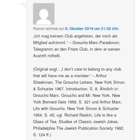
Rainer
schrieb
am
6. Oktober 2019 um 21:58 Uhr
:
„Ich mag keinem Club angehören, der mich als
Mitglied aufnimmt.“ – Groucho-Marx-Paradoxon;
Telegramm an den Friars Club, in dem er seinen
Austritt mitteilt.
(Original engl.: „I don’t care to belong to any club
that will have me as a member.“ – Arthur
Sheekman, The Groucho Letters. New York Simon
& Schuster 1967. Introduction. S. 8. Ähnlich in:
Groucho Marx. Groucho and Mr. New York. New
York Bernard Geis 1959. S. 321 und Arthur Marx.
Life with Groucho. New York Simon & Schuster
1954. S. 45; vgl. Richard Raskin. Life is like a
Glass of Tea. Studies of Classic Jewish Jokes.
Philadelphia The Jewish Publication Society 1992.
S. 124 ff.)