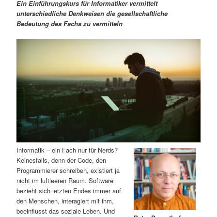
m
u
n
n
Ein Einführungskurs für Informatiker vermittelt
g
a
unterschiedliche Denkweisen die gesellschaftliche
ä
n
e
v
Bedeutung des Fachs zu vermitteln
n
i
r
d
g
a
e
ä
t
i
n
r
o
n
I
e
n
n
h
I
Informatik – ein Fach nur für Nerds?
Keinesfalls, denn der Code, den
a
n
Programmierer schreiben, existiert ja
nicht im luftleeren Raum. Software
l
h
bezieht sich letzten Endes immer auf
den Menschen, interagiert mit ihm,
t
a
beeinflusst das soziale Leben. Und