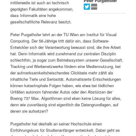
Peter Purgathofer
mittlerweile ist auch an technisch
s
l
geprägten Fakultäten angekommen,
dass Informatik eine hohe
p
t
gesellschaftliche Relevanz besitzt.
r
s
Peter Purgathofer lehrt an der TU Wien am Institut für Visual
Computing. Der 56-Jährige tritt dafür ein, dass Software-
i
p
Entwickler sich der Verantwortung bewusst sind, die ihre Arbeit
hat. Denn Informatik wird zunehmend zur zentralen Disziplin
schlechthin, ja sogar zum Betriebssystem unserer Gesellschaft.
n
r
Tracking und Werbenetzwerke fördern eine Mediennutzung, bei
der aufmerksamkeitsheischendes Clickbate mehr zählt als
g
i
inhaltliche Tiefe und Seriosität. Automatisierte Entscheidungen
können katastrophale Folgen haben, wie etwa bei tödlichen
e
n
Unfällen autonom fahrender Autos oder den Abstürzen der
Boeing 737 Max. Algorithmen sind eben keine Lösung für alles,
n
g
denn wie zuverlässig sind eigentlich die Datengrundlagen, auf
denen sie aufsetzen?
e
Purgathofer hat deshalb an seiner Hochschule einen
n
Einführungskurs für Studienanfänger entwickelt. Dabei geht es