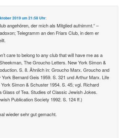
Oktober 2019 um 21:58 Uhr
:
ub angehören, der mich als Mitglied aufnimmt.“ –
doxon; Telegramm an den Friars Club, in dem er
ilt.
don’t care to belong to any club that will have me as a
 Sheekman, The Groucho Letters. New York Simon &
roduction. S. 8. Ähnlich in: Groucho Marx. Groucho and
York Bernard Geis 1959. S. 321 und Arthur Marx. Life
York Simon & Schuster 1954. S. 45; vgl. Richard
e a Glass of Tea. Studies of Classic Jewish Jokes.
wish Publication Society 1992. S. 124 ff.)
al wieder sehr gut gemacht.