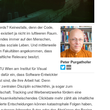
Nerds? Keinesfalls, denn der Code,
xistiert ja nicht im luftleeren Raum.
n Endes immer auf den Menschen,
t das soziale Leben. Und mittlerweile
ten Fakultäten angekommen, dass
ftliche Relevanz besitzt.
Peter Purgathofer
TU Wien am Institut für Visual
t dafür ein, dass Software-Entwickler
 sind, die ihre Arbeit hat. Denn
zentralen Disziplin schlechthin, ja sogar zum
schaft. Tracking und Werbenetzwerke fördern eine
ksamkeitsheischendes Clickbate mehr zählt als inhaltliche
isierte Entscheidungen können katastrophale Folgen haben,
en autonom fahrender Autos oder den Abstürzen der Boeing