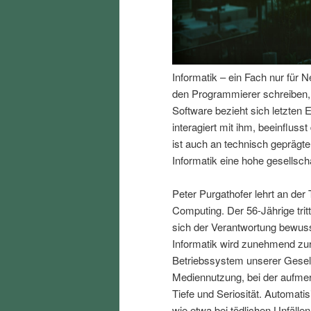
I
e
n
n
Informatik – ein Fach nur für 
h
I
den Programmierer schreiben, e
Software bezieht sich letzte
a
n
interagiert mit ihm, beeinfluss
ist auch an technisch gepräg
l
h
Informatik eine hohe gesellscha
t
a
Peter Purgathofer lehrt an der 
Computing. Der 56-Jährige trit
s
l
sich der Verantwortung bewusst
Informatik wird zunehmend zur 
p
t
Betriebssystem unserer Gesell
Mediennutzung, bei der aufmer
r
s
Tiefe und Seriosität. Automat
wie etwa bei tödlichen Unfäll