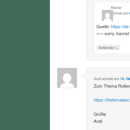
Rainer
schrieb
am
Quelle:
https://d
<— sorry, kannst
↓
Antworten
Andi
schrieb
am
10. O
Zum Thema Rollenvo
https://thefemalesc
Grüße
Andi