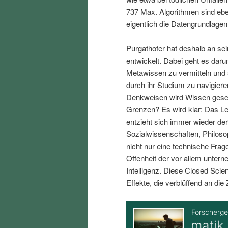
i
p
737 Max. Algorithmen sind eben
eigentlich die Datengrundlagen
n
r
Purgathofer hat deshalb an se
entwickelt. Dabei geht es dar
g
i
Metawissen zu vermitteln und s
durch ihr Studium zu navigiere
e
n
Denkweisen wird Wissen gesch
Grenzen? Es wird klar: Das Leb
n
g
entzieht sich immer wieder der
Sozialwissenschaften, Philos
e
nicht nur eine technische Frag
Offenheit der vor allem unter
n
Intelligenz. Diese Closed Scie
Effekte, die verblüffend an die 