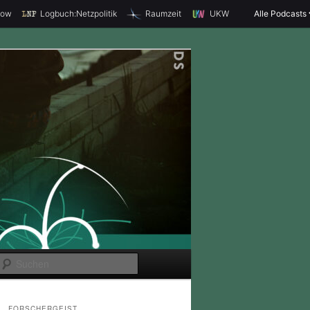
how
Logbuch:Netzpolitik
Raumzeit
UKW
Alle Podcasts
S
u
c
FORSCHERGEIST