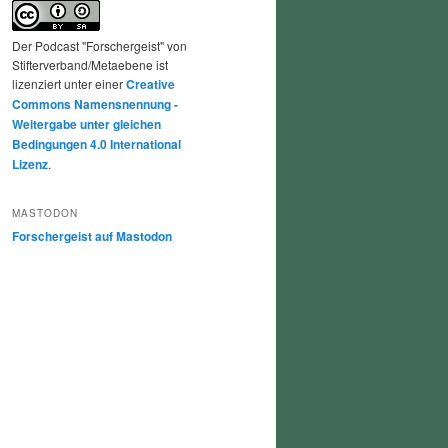
Der Podcast "Forschergeist" von
Stifterverband/Metaebene ist
lizenziert unter einer
Creative
Commons Namensnennung -
Weitergabe unter gleichen
Bedingungen 4.0 International
Lizenz
.
MASTODON
Forschergeist auf Mastodon