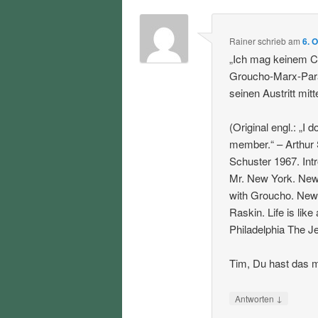
Rainer
schrieb
am
6. 
„Ich mag keinem Cl
Groucho-Marx-Para
seinen Austritt mitte
(Original engl.: „I 
member.“ – Arthur
Schuster 1967. Int
Mr. New York. New 
with Groucho. New 
Raskin. Life is lik
Philadelphia The Je
Tim, Du hast das m
↓
Antworten