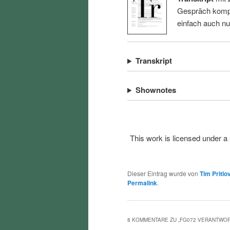
Gespräch kompl
einfach auch n
Transkript
Shownotes
This work is licensed under a
Dieser Eintrag wurde von
Tim Pritlo
Permalink
.
8 KOMMENTARE ZU „
FG072 VERANTWOR