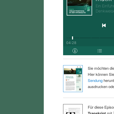
Sie möchten di
Hier können Sie
Sendung
herunt
ausdrucken oder
Für diese Episo
Transkript
mit 