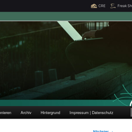
CRE
Freak S
ung und Forschung
nieren
Archiv
Hintergrund
Impressum | Datenschutz
Nächster
→