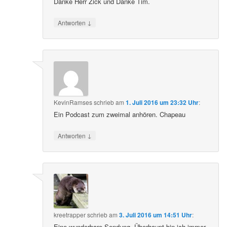
Danke Herr Zick und Danke Tim.
↓
Antworten
KevinRamses
schrieb
am
1. Juli 2016 um 23:32 Uhr
:
Ein Podcast zum zweimal anhören. Chapeau
↓
Antworten
kreetrapper
schrieb
am
3. Juli 2016 um 14:51 Uhr
:
Eine wunderbare Sendung. Überhaupt bin ich immer