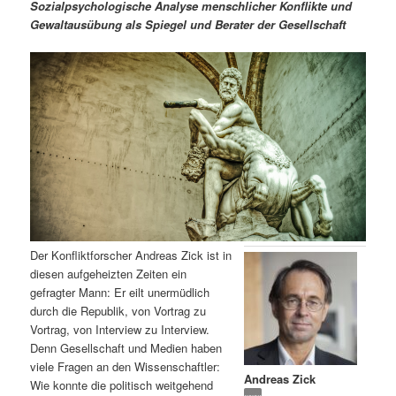
m
u
n
n
Sozialpsychologische Analyse menschlicher Konflikte und
g
a
Gewaltausübung als Spiegel und Berater der Gesellschaft
ä
n
e
v
n
i
r
d
g
a
e
ä
t
i
n
r
o
n
I
e
n
n
Der Konfliktforscher Andreas Zick ist in
h
I
diesen aufgeheizten Zeiten ein
gefragter Mann: Er eilt unermüdlich
a
n
durch die Republik, von Vortrag zu
Vortrag, von Interview zu Interview.
l
h
Denn Gesellschaft und Medien haben
viele Fragen an den Wissenschaftler:
Andreas Zick
t
a
Wie konnte die politisch weitgehend