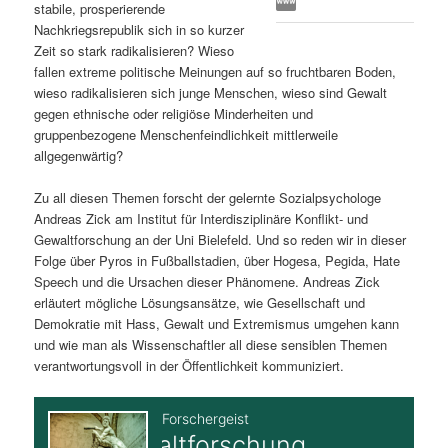
stabile, prosperierende
s
l
Nachkriegsrepublik sich in so kurzer
Zeit so stark radikalisieren? Wieso
p
t
fallen extreme politische Meinungen auf so fruchtbaren Boden,
wieso radikalisieren sich junge Menschen, wieso sind Gewalt
r
s
gegen ethnische oder religiöse Minderheiten und
gruppenbezogene Menschenfeindlichkeit mittlerweile
i
p
allgegenwärtig?
Zu all diesen Themen forscht der gelernte Sozialpsychologe
n
r
Andreas Zick am Institut für Interdisziplinäre Konflikt- und
Gewaltforschung an der Uni Bielefeld. Und so reden wir in dieser
g
i
Folge über Pyros in Fußballstadien, über Hogesa, Pegida, Hate
Speech und die Ursachen dieser Phänomene. Andreas Zick
e
n
erläutert mögliche Lösungsansätze, wie Gesellschaft und
Demokratie mit Hass, Gewalt und Extremismus umgehen kann
n
g
und wie man als Wissenschaftler all diese sensiblen Themen
verantwortungsvoll in der Öffentlichkeit kommuniziert.
e
n