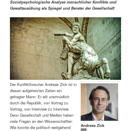
m
u
n
n
Sozialpsychologische Analyse menschlicher Konflikte und
g
a
Gewaltausübung als Spiegel und Berater der Gesellschaft
ä
n
e
v
n
i
r
d
g
a
e
ä
t
i
n
r
o
n
I
e
n
n
Der Konfliktforscher Andreas Zick ist in
h
I
diesen aufgeheizten Zeiten ein
gefragter Mann: Er eilt unermüdlich
a
n
durch die Republik, von Vortrag zu
Vortrag, von Interview zu Interview.
l
h
Denn Gesellschaft und Medien haben
viele Fragen an den Wissenschaftler:
Andreas Zick
t
a
Wie konnte die politisch weitgehend