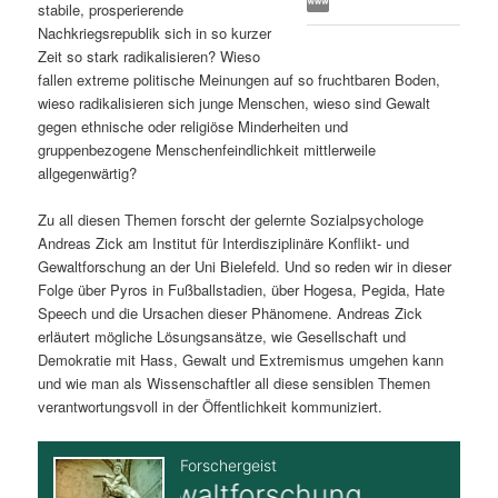
stabile, prosperierende
s
l
Nachkriegsrepublik sich in so kurzer
Zeit so stark radikalisieren? Wieso
p
t
fallen extreme politische Meinungen auf so fruchtbaren Boden,
wieso radikalisieren sich junge Menschen, wieso sind Gewalt
r
s
gegen ethnische oder religiöse Minderheiten und
gruppenbezogene Menschenfeindlichkeit mittlerweile
i
p
allgegenwärtig?
Zu all diesen Themen forscht der gelernte Sozialpsychologe
n
r
Andreas Zick am Institut für Interdisziplinäre Konflikt- und
Gewaltforschung an der Uni Bielefeld. Und so reden wir in dieser
g
i
Folge über Pyros in Fußballstadien, über Hogesa, Pegida, Hate
Speech und die Ursachen dieser Phänomene. Andreas Zick
e
n
erläutert mögliche Lösungsansätze, wie Gesellschaft und
Demokratie mit Hass, Gewalt und Extremismus umgehen kann
n
g
und wie man als Wissenschaftler all diese sensiblen Themen
verantwortungsvoll in der Öffentlichkeit kommuniziert.
e
n