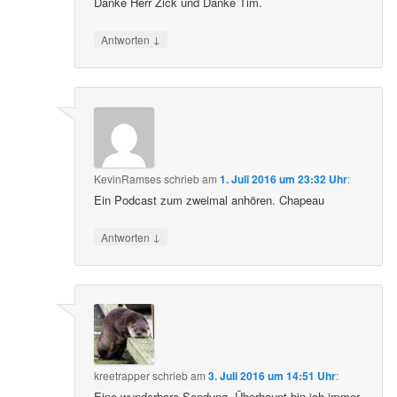
Danke Herr Zick und Danke Tim.
↓
Antworten
KevinRamses
schrieb
am
1. Juli 2016 um 23:32 Uhr
:
Ein Podcast zum zweimal anhören. Chapeau
↓
Antworten
kreetrapper
schrieb
am
3. Juli 2016 um 14:51 Uhr
:
Eine wunderbare Sendung. Überhaupt bin ich immer