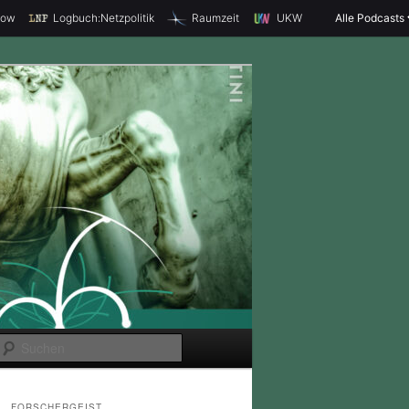
how
Logbuch:Netzpolitik
Raumzeit
UKW
Alle Podcasts
S
u
c
FORSCHERGEIST