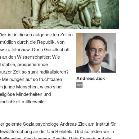
ick ist in diesen aufgeheizten Zeiten
ermüdlich durch die Republik, von
iew zu Interview. Denn Gesellschaft
 an den Wissenschaftler: Wie
 stabile, prosperierende
urzer Zeit so stark radikalisieren?
Andreas Zick
e Meinungen auf so fruchtbaren
ich junge Menschen, wieso sind
eligiöse Minderheiten und
lichkeit mittlerweile
er gelernte Sozialpsychologe Andreas Zick am Institut für
 Gewaltforschung an der Uni Bielefeld. Und so reden wir in
ßballstadien, über Hogesa, Pegida, Hate Speech und die