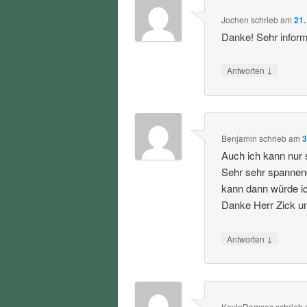
Jochen
schrieb
am
21.
Danke! Sehr informa
↓
Antworten
Benjamin
schrieb
am
3
Auch ich kann nur 
Sehr sehr spannen
kann dann würde i
Danke Herr Zick u
↓
Antworten
KevinRamses
schrieb