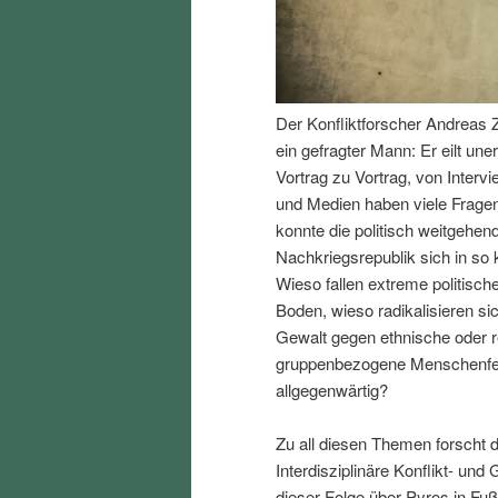
I
e
n
n
Der Konfliktforscher Andreas Z
h
I
ein gefragter Mann: Er eilt un
Vortrag zu Vortrag, von Interv
a
n
und Medien haben viele Fragen
konnte die politisch weitgehend
l
h
Nachkriegsrepublik sich in so k
Wieso fallen extreme politisch
t
a
Boden, wieso radikalisieren s
Gewalt gegen ethnische oder r
s
l
gruppenbezogene Menschenfeind
allgegenwärtig?
p
t
Zu all diesen Themen forscht d
r
s
Interdisziplinäre Konflikt- und
dieser Folge über Pyros in Fu