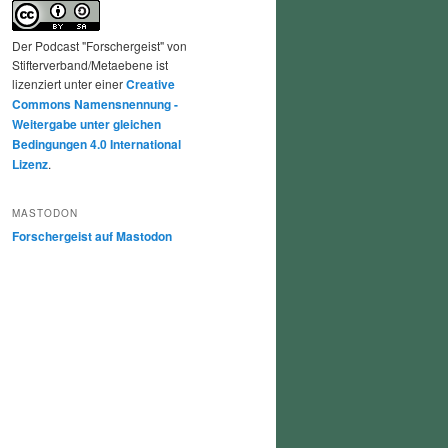
Der Podcast "Forschergeist" von
Stifterverband/Metaebene ist
lizenziert unter einer
Creative
Commons Namensnennung -
Weitergabe unter gleichen
Bedingungen 4.0 International
Lizenz
.
MASTODON
Forschergeist auf Mastodon