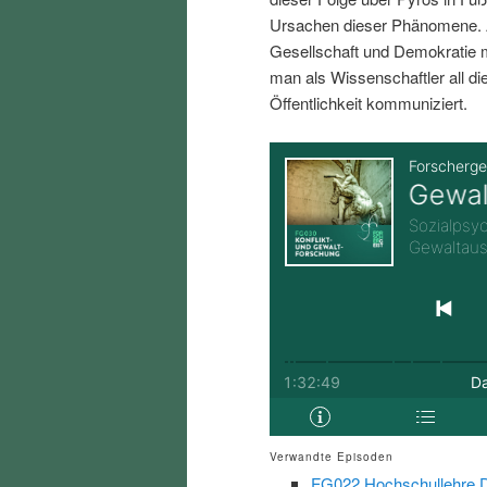
i
p
Ursachen dieser Phänomene. A
Gesellschaft und Demokratie
n
r
man als Wissenschaftler all d
Öffentlichkeit kommuniziert.
g
i
e
n
n
g
e
n
Verwandte Episoden
FG022 Hochschullehre Di