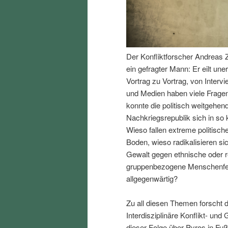
I
e
n
n
Der Konfliktforscher Andreas Z
h
I
ein gefragter Mann: Er eilt un
Vortrag zu Vortrag, von Interv
a
n
und Medien haben viele Fragen
konnte die politisch weitgehend
l
h
Nachkriegsrepublik sich in so k
Wieso fallen extreme politisch
t
a
Boden, wieso radikalisieren s
Gewalt gegen ethnische oder r
s
l
gruppenbezogene Menschenfeind
allgegenwärtig?
p
t
Zu all diesen Themen forscht d
r
s
Interdisziplinäre Konflikt- und
dieser Folge über Pyros in Fu