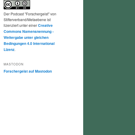
Der Podcast "Forschergeist" von
Stifterverband/Metaebene ist
lizenziert unter einer
Creative
Commons Namensnennung -
Weitergabe unter gleichen
Bedingungen 4.0 International
Lizenz
.
MASTODON
Forschergeist auf Mastodon