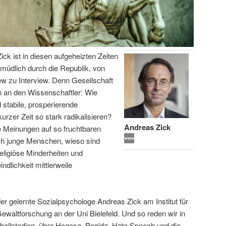
ick ist in diesen aufgeheizten Zeiten
ermüdlich durch die Republik, von
iew zu Interview. Denn Gesellschaft
 an den Wissenschaftler: Wie
 stabile, prosperierende
urzer Zeit so stark radikalisieren?
Andreas Zick
e Meinungen auf so fruchtbaren
ich junge Menschen, wieso sind
eligiöse Minderheiten und
lichkeit mittlerweile
er gelernte Sozialpsychologe Andreas Zick am Institut für
 Gewaltforschung an der Uni Bielefeld. Und so reden wir in
ßballstadien, über Hogesa, Pegida, Hate Speech und die