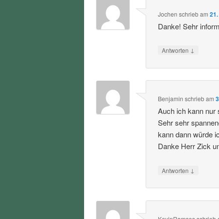
Jochen
schrieb
am
21.
Danke! Sehr informa
↓
Antworten
Benjamin
schrieb
am
3
Auch ich kann nur 
Sehr sehr spannen
kann dann würde i
Danke Herr Zick u
↓
Antworten
KevinRamses
schrieb