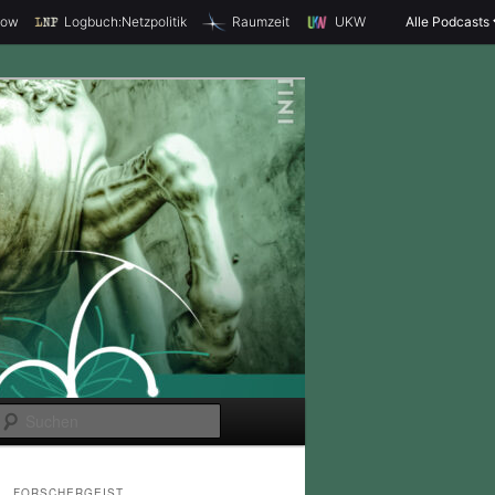
how
Logbuch:Netzpolitik
Raumzeit
UKW
Alle Podcasts
S
u
c
FORSCHERGEIST