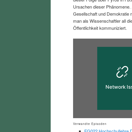
i
p
Ursachen dieser Phänomene. A
Gesellschaft und Demokratie
n
r
man als Wissenschaftler all d
Öffentlichkeit kommuniziert.
g
i
e
n
n
g
e
n
Verwandte Episoden
FG022 Hochschullehre Di