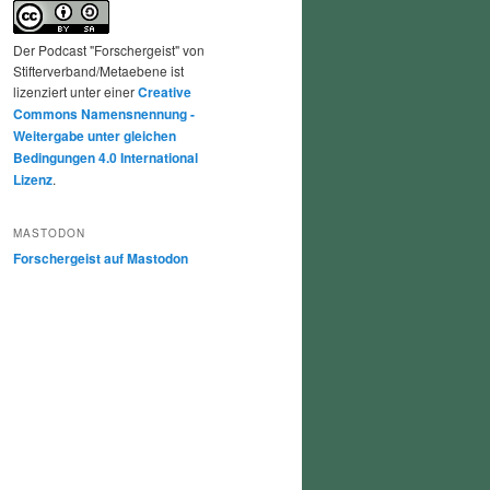
Der Podcast "Forschergeist" von
Stifterverband/Metaebene ist
lizenziert unter einer
Creative
Commons Namensnennung -
Weitergabe unter gleichen
Bedingungen 4.0 International
Lizenz
.
MASTODON
Forschergeist auf Mastodon