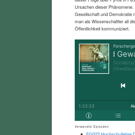
i
p
Ursachen dieser Phänomene. A
Gesellschaft und Demokratie
n
r
man als Wissenschaftler all d
Öffentlichkeit kommuniziert.
g
i
e
n
n
g
e
n
Verwandte Episoden
FG022 Hochschullehre Di