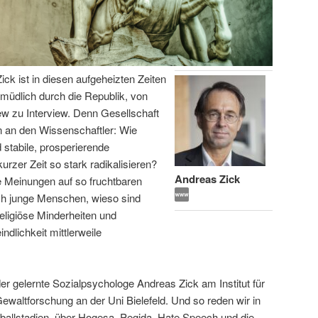
ick ist in diesen aufgeheizten Zeiten
ermüdlich durch die Republik, von
iew zu Interview. Denn Gesellschaft
 an den Wissenschaftler: Wie
 stabile, prosperierende
urzer Zeit so stark radikalisieren?
Andreas Zick
e Meinungen auf so fruchtbaren
ich junge Menschen, wieso sind
eligiöse Minderheiten und
lichkeit mittlerweile
er gelernte Sozialpsychologe Andreas Zick am Institut für
 Gewaltforschung an der Uni Bielefeld. Und so reden wir in
ßballstadien, über Hogesa, Pegida, Hate Speech und die