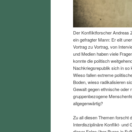
I
e
n
n
Der Konfliktforscher Andreas Z
h
I
ein gefragter Mann: Er eilt un
Vortrag zu Vortrag, von Interv
a
n
und Medien haben viele Fragen
konnte die politisch weitgehend
l
h
Nachkriegsrepublik sich in so k
Wieso fallen extreme politisch
t
a
Boden, wieso radikalisieren s
Gewalt gegen ethnische oder r
s
l
gruppenbezogene Menschenfeind
allgegenwärtig?
p
t
Zu all diesen Themen forscht d
r
s
Interdisziplinäre Konflikt- und
dieser Folge über Pyros in Fu