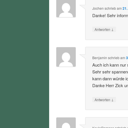
Jochen
schrieb
am
21.
Danke! Sehr informa
↓
Antworten
Benjamin
schrieb
am
3
Auch ich kann nur 
Sehr sehr spannen
kann dann würde i
Danke Herr Zick u
↓
Antworten
KevinRamses
schrieb