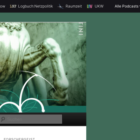
how
Logbuch:Netzpolitik
Raumzeit
UKW
Alle Podcasts
S
u
c
FORSCHERGEIST