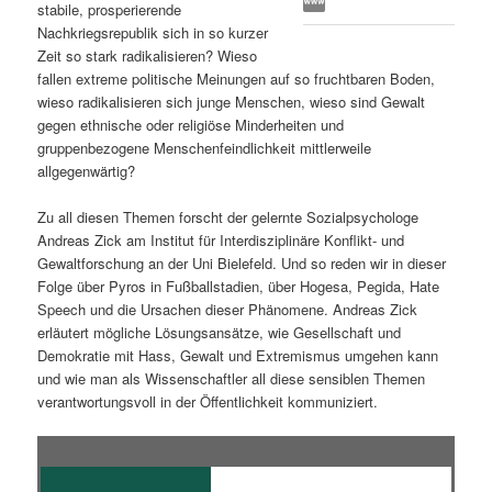
stabile, prosperierende
s
l
Nachkriegsrepublik sich in so kurzer
Zeit so stark radikalisieren? Wieso
p
t
fallen extreme politische Meinungen auf so fruchtbaren Boden,
wieso radikalisieren sich junge Menschen, wieso sind Gewalt
r
s
gegen ethnische oder religiöse Minderheiten und
gruppenbezogene Menschenfeindlichkeit mittlerweile
i
p
allgegenwärtig?
Zu all diesen Themen forscht der gelernte Sozialpsychologe
n
r
Andreas Zick am Institut für Interdisziplinäre Konflikt- und
Gewaltforschung an der Uni Bielefeld. Und so reden wir in dieser
g
i
Folge über Pyros in Fußballstadien, über Hogesa, Pegida, Hate
Speech und die Ursachen dieser Phänomene. Andreas Zick
e
n
erläutert mögliche Lösungsansätze, wie Gesellschaft und
Demokratie mit Hass, Gewalt und Extremismus umgehen kann
n
g
und wie man als Wissenschaftler all diese sensiblen Themen
verantwortungsvoll in der Öffentlichkeit kommuniziert.
e
n