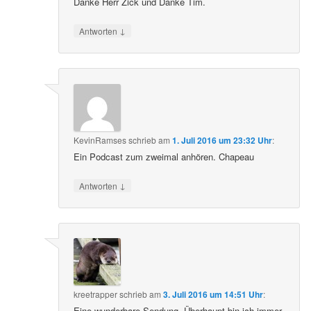
Danke Herr Zick und Danke Tim.
↓
Antworten
KevinRamses
schrieb
am
1. Juli 2016 um 23:32 Uhr
:
Ein Podcast zum zweimal anhören. Chapeau
↓
Antworten
kreetrapper
schrieb
am
3. Juli 2016 um 14:51 Uhr
:
Eine wunderbare Sendung. Überhaupt bin ich immer