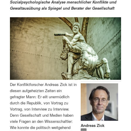
m
u
n
n
Sozialpsychologische Analyse menschlicher Konflikte und
g
a
Gewaltausübung als Spiegel und Berater der Gesellschaft
ä
n
e
v
n
i
r
d
g
a
e
ä
t
i
n
r
o
n
I
e
n
n
Der Konfliktforscher Andreas Zick ist in
h
I
diesen aufgeheizten Zeiten ein
gefragter Mann: Er eilt unermüdlich
a
n
durch die Republik, von Vortrag zu
Vortrag, von Interview zu Interview.
l
h
Denn Gesellschaft und Medien haben
viele Fragen an den Wissenschaftler:
Andreas Zick
t
a
Wie konnte die politisch weitgehend