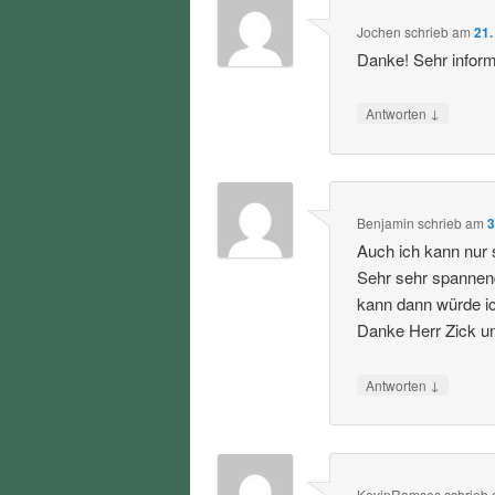
Jochen
schrieb
am
21.
Danke! Sehr informa
↓
Antworten
Benjamin
schrieb
am
3
Auch ich kann nur 
Sehr sehr spannen
kann dann würde i
Danke Herr Zick u
↓
Antworten
KevinRamses
schrieb