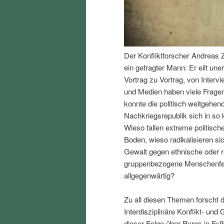
I
e
n
n
Der Konfliktforscher Andreas Z
h
I
ein gefragter Mann: Er eilt un
Vortrag zu Vortrag, von Interv
a
n
und Medien haben viele Fragen
konnte die politisch weitgehend
l
h
Nachkriegsrepublik sich in so k
Wieso fallen extreme politisch
t
a
Boden, wieso radikalisieren s
Gewalt gegen ethnische oder r
s
l
gruppenbezogene Menschenfeind
allgegenwärtig?
p
t
Zu all diesen Themen forscht d
r
s
Interdisziplinäre Konflikt- und
dieser Folge über Pyros in Fu