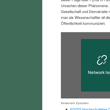
i
p
Ursachen dieser Phänomene. A
Gesellschaft und Demokratie
n
r
man als Wissenschaftler all d
Öffentlichkeit kommuniziert.
g
i
e
n
n
g
e
n
Verwandte Episoden
FG022 Hochschullehre Di