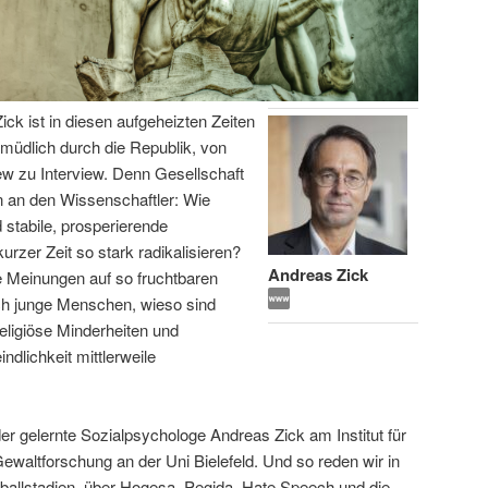
ick ist in diesen aufgeheizten Zeiten
ermüdlich durch die Republik, von
iew zu Interview. Denn Gesellschaft
 an den Wissenschaftler: Wie
 stabile, prosperierende
urzer Zeit so stark radikalisieren?
Andreas Zick
e Meinungen auf so fruchtbaren
ich junge Menschen, wieso sind
eligiöse Minderheiten und
lichkeit mittlerweile
er gelernte Sozialpsychologe Andreas Zick am Institut für
 Gewaltforschung an der Uni Bielefeld. Und so reden wir in
ßballstadien, über Hogesa, Pegida, Hate Speech und die