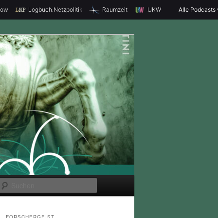
how
Logbuch:Netzpolitik
Raumzeit
UKW
Alle Podcasts
S
u
c
FORSCHERGEIST