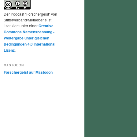
Der Podcast "Forschergeist" von
Stifterverband/Metaebene ist
lizenziert unter einer
Creative
Commons Namensnennung -
Weitergabe unter gleichen
Bedingungen 4.0 International
Lizenz
.
MASTODON
Forschergeist auf Mastodon