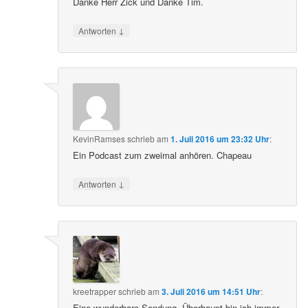
Danke Herr Zick und Danke Tim.
↓
Antworten
KevinRamses
schrieb
am
1. Juli 2016 um 23:32 Uhr
:
Ein Podcast zum zweimal anhören. Chapeau
↓
Antworten
kreetrapper
schrieb
am
3. Juli 2016 um 14:51 Uhr
:
Eine wunderbare Sendung. Überhaupt bin ich immer