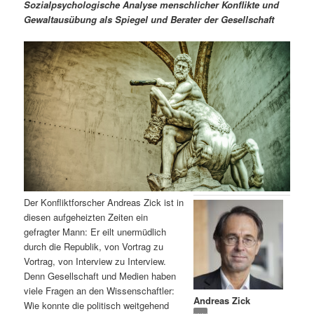
m
u
n
n
Sozialpsychologische Analyse menschlicher Konflikte und
g
a
Gewaltausübung als Spiegel und Berater der Gesellschaft
ä
n
e
v
n
i
r
d
g
a
e
ä
t
i
n
r
o
n
I
e
n
n
Der Konfliktforscher Andreas Zick ist in
h
I
diesen aufgeheizten Zeiten ein
gefragter Mann: Er eilt unermüdlich
a
n
durch die Republik, von Vortrag zu
Vortrag, von Interview zu Interview.
l
h
Denn Gesellschaft und Medien haben
viele Fragen an den Wissenschaftler:
Andreas Zick
t
a
Wie konnte die politisch weitgehend