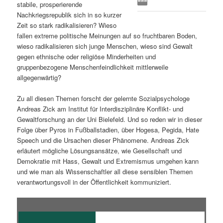
stabile, prosperierende
s
l
Nachkriegsrepublik sich in so kurzer
Zeit so stark radikalisieren? Wieso
p
t
fallen extreme politische Meinungen auf so fruchtbaren Boden,
wieso radikalisieren sich junge Menschen, wieso sind Gewalt
r
s
gegen ethnische oder religiöse Minderheiten und
gruppenbezogene Menschenfeindlichkeit mittlerweile
i
p
allgegenwärtig?
Zu all diesen Themen forscht der gelernte Sozialpsychologe
n
r
Andreas Zick am Institut für Interdisziplinäre Konflikt- und
Gewaltforschung an der Uni Bielefeld. Und so reden wir in dieser
g
i
Folge über Pyros in Fußballstadien, über Hogesa, Pegida, Hate
Speech und die Ursachen dieser Phänomene. Andreas Zick
e
n
erläutert mögliche Lösungsansätze, wie Gesellschaft und
Demokratie mit Hass, Gewalt und Extremismus umgehen kann
n
g
und wie man als Wissenschaftler all diese sensiblen Themen
verantwortungsvoll in der Öffentlichkeit kommuniziert.
e
n