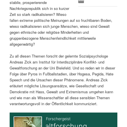
stabile, prosperierende
s
l
Nachkriegsrepublik sich in so kurzer
Zeit so stark radikalisieren? Wieso
p
t
fallen extreme politische Meinungen auf so fruchtbaren Boden,
wieso radikalisieren sich junge Menschen, wieso sind Gewalt
r
s
gegen ethnische oder religiöse Minderheiten und
gruppenbezogene Menschenfeindlichkeit mittlerweile
i
p
allgegenwärtig?
Zu all diesen Themen forscht der gelernte Sozialpsychologe
n
r
Andreas Zick am Institut für Interdisziplinäre Konflikt- und
Gewaltforschung an der Uni Bielefeld. Und so reden wir in dieser
g
i
Folge über Pyros in Fußballstadien, über Hogesa, Pegida, Hate
Speech und die Ursachen dieser Phänomene. Andreas Zick
e
n
erläutert mögliche Lösungsansätze, wie Gesellschaft und
Demokratie mit Hass, Gewalt und Extremismus umgehen kann
n
g
und wie man als Wissenschaftler all diese sensiblen Themen
verantwortungsvoll in der Öffentlichkeit kommuniziert.
e
n