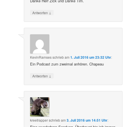
Danke Herr Zick und Danke Tim.
↓
Antworten
KevinRamses
schrieb
am
1. Juli 2016 um 23:32 Uhr
:
Ein Podcast zum zweimal anhören. Chapeau
↓
Antworten
kreetrapper
schrieb
am
3. Juli 2016 um 14:51 Uhr
:
Eine wunderbare Sendung. Überhaupt bin ich immer