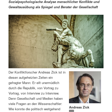
m
u
n
n
Sozialpsychologische Analyse menschlicher Konflikte und
g
a
Gewaltausübung als Spiegel und Berater der Gesellschaft
ä
n
e
v
n
i
r
d
g
a
e
ä
t
i
n
r
o
n
I
e
n
n
Der Konfliktforscher Andreas Zick ist in
h
I
diesen aufgeheizten Zeiten ein
gefragter Mann: Er eilt unermüdlich
a
n
durch die Republik, von Vortrag zu
Vortrag, von Interview zu Interview.
l
h
Denn Gesellschaft und Medien haben
viele Fragen an den Wissenschaftler:
Andreas Zick
t
a
Wie konnte die politisch weitgehend