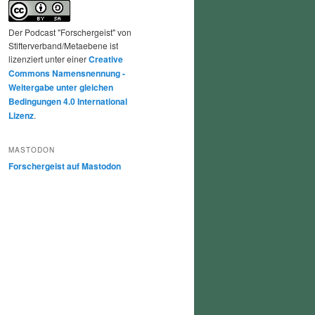
Der Podcast "Forschergeist" von
Stifterverband/Metaebene ist
lizenziert unter einer
Creative
Commons Namensnennung -
Weitergabe unter gleichen
Bedingungen 4.0 International
Lizenz
.
MASTODON
Forschergeist auf Mastodon