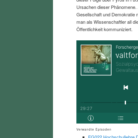
i
p
Ursachen dieser Phänomene. A
Gesellschaft und Demokratie
n
r
man als Wissenschaftler all d
Öffentlichkeit kommuniziert.
g
i
e
n
n
g
e
n
Verwandte Episoden
FG022 Hochschullehre Di