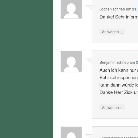
Jochen
schrieb
am
21.
Danke! Sehr informa
↓
Antworten
Benjamin
schrieb
am
3
Auch ich kann nur 
Sehr sehr spannen
kann dann würde i
Danke Herr Zick u
↓
Antworten
KevinRamses
schrieb