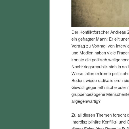
I
e
n
n
Der Konfliktforscher Andreas Z
h
I
ein gefragter Mann: Er eilt un
Vortrag zu Vortrag, von Interv
a
n
und Medien haben viele Fragen
konnte die politisch weitgehend
l
h
Nachkriegsrepublik sich in so k
Wieso fallen extreme politisch
t
a
Boden, wieso radikalisieren s
Gewalt gegen ethnische oder r
s
l
gruppenbezogene Menschenfeind
allgegenwärtig?
p
t
Zu all diesen Themen forscht d
r
s
Interdisziplinäre Konflikt- und
dieser Folge über Pyros in Fu