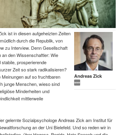
ick ist in diesen aufgeheizten Zeiten
ermüdlich durch die Republik, von
iew zu Interview. Denn Gesellschaft
 an den Wissenschaftler: Wie
 stabile, prosperierende
urzer Zeit so stark radikalisieren?
Andreas Zick
e Meinungen auf so fruchtbaren
ich junge Menschen, wieso sind
eligiöse Minderheiten und
lichkeit mittlerweile
er gelernte Sozialpsychologe Andreas Zick am Institut für
 Gewaltforschung an der Uni Bielefeld. Und so reden wir in
ßballstadien, über Hogesa, Pegida, Hate Speech und die