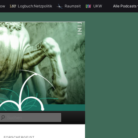
how
Logbuch:Netzpolitik
Raumzeit
UKW
Alle Podcasts
S
u
c
FORSCHERGEIST