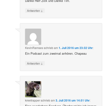
Danke Herr Zick und Danke Tim.
↓
Antworten
KevinRamses
schrieb
am
1. Juli 2016 um 23:32 Uhr
:
Ein Podcast zum zweimal anhören. Chapeau
↓
Antworten
kreetrapper
schrieb
am
3. Juli 2016 um 14:51 Uhr
:
Eine wunderbare Sendung. Überhaupt bin ich immer