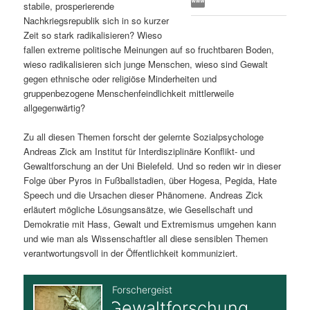
stabile, prosperierende
s
l
Nachkriegsrepublik sich in so kurzer
Zeit so stark radikalisieren? Wieso
p
t
fallen extreme politische Meinungen auf so fruchtbaren Boden,
wieso radikalisieren sich junge Menschen, wieso sind Gewalt
r
s
gegen ethnische oder religiöse Minderheiten und
gruppenbezogene Menschenfeindlichkeit mittlerweile
i
p
allgegenwärtig?
Zu all diesen Themen forscht der gelernte Sozialpsychologe
n
r
Andreas Zick am Institut für Interdisziplinäre Konflikt- und
Gewaltforschung an der Uni Bielefeld. Und so reden wir in dieser
g
i
Folge über Pyros in Fußballstadien, über Hogesa, Pegida, Hate
Speech und die Ursachen dieser Phänomene. Andreas Zick
e
n
erläutert mögliche Lösungsansätze, wie Gesellschaft und
Demokratie mit Hass, Gewalt und Extremismus umgehen kann
n
g
und wie man als Wissenschaftler all diese sensiblen Themen
verantwortungsvoll in der Öffentlichkeit kommuniziert.
e
n