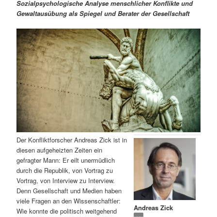
m
u
n
n
Sozialpsychologische Analyse menschlicher Konflikte und
g
a
Gewaltausübung als Spiegel und Berater der Gesellschaft
ä
n
e
v
n
i
r
d
g
a
e
ä
t
i
n
r
o
n
I
e
n
n
Der Konfliktforscher Andreas Zick ist in
h
I
diesen aufgeheizten Zeiten ein
gefragter Mann: Er eilt unermüdlich
a
n
durch die Republik, von Vortrag zu
Vortrag, von Interview zu Interview.
l
h
Denn Gesellschaft und Medien haben
viele Fragen an den Wissenschaftler:
Andreas Zick
t
a
Wie konnte die politisch weitgehend