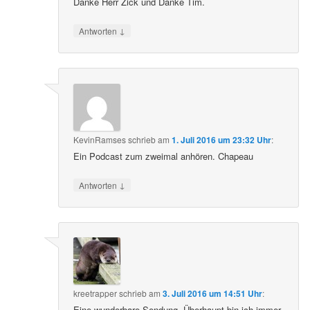
Danke Herr Zick und Danke Tim.
↓
Antworten
KevinRamses
schrieb
am
1. Juli 2016 um 23:32 Uhr
:
Ein Podcast zum zweimal anhören. Chapeau
↓
Antworten
kreetrapper
schrieb
am
3. Juli 2016 um 14:51 Uhr
:
Eine wunderbare Sendung. Überhaupt bin ich immer