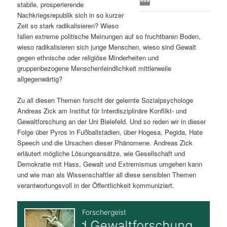
stabile, prosperierende
s
l
Nachkriegsrepublik sich in so kurzer
Zeit so stark radikalisieren? Wieso
p
t
fallen extreme politische Meinungen auf so fruchtbaren Boden,
wieso radikalisieren sich junge Menschen, wieso sind Gewalt
r
s
gegen ethnische oder religiöse Minderheiten und
gruppenbezogene Menschenfeindlichkeit mittlerweile
i
p
allgegenwärtig?
Zu all diesen Themen forscht der gelernte Sozialpsychologe
n
r
Andreas Zick am Institut für Interdisziplinäre Konflikt- und
Gewaltforschung an der Uni Bielefeld. Und so reden wir in dieser
g
i
Folge über Pyros in Fußballstadien, über Hogesa, Pegida, Hate
Speech und die Ursachen dieser Phänomene. Andreas Zick
e
n
erläutert mögliche Lösungsansätze, wie Gesellschaft und
Demokratie mit Hass, Gewalt und Extremismus umgehen kann
n
g
und wie man als Wissenschaftler all diese sensiblen Themen
verantwortungsvoll in der Öffentlichkeit kommuniziert.
e
n