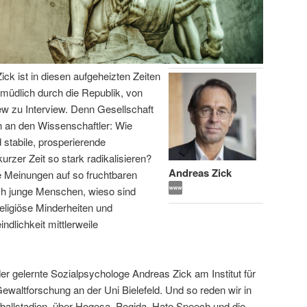
ick ist in diesen aufgeheizten Zeiten
ermüdlich durch die Republik, von
iew zu Interview. Denn Gesellschaft
 an den Wissenschaftler: Wie
 stabile, prosperierende
urzer Zeit so stark radikalisieren?
Andreas Zick
e Meinungen auf so fruchtbaren
ich junge Menschen, wieso sind
eligiöse Minderheiten und
lichkeit mittlerweile
er gelernte Sozialpsychologe Andreas Zick am Institut für
 Gewaltforschung an der Uni Bielefeld. Und so reden wir in
ßballstadien, über Hogesa, Pegida, Hate Speech und die