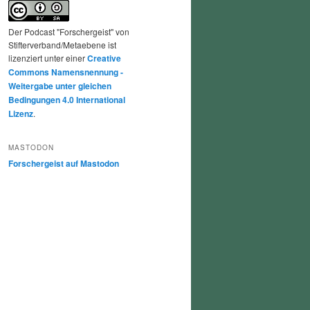
Der Podcast "Forschergeist" von
Stifterverband/Metaebene ist
lizenziert unter einer
Creative
Commons Namensnennung -
Weitergabe unter gleichen
Bedingungen 4.0 International
Lizenz
.
MASTODON
Forschergeist auf Mastodon