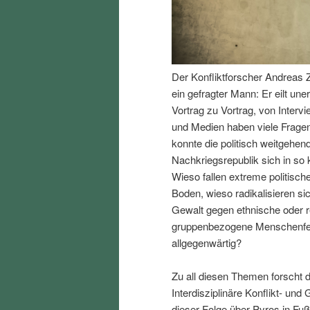
I
e
n
n
Der Konfliktforscher Andreas Z
h
I
ein gefragter Mann: Er eilt un
Vortrag zu Vortrag, von Interv
a
n
und Medien haben viele Fragen
konnte die politisch weitgehend
l
h
Nachkriegsrepublik sich in so k
Wieso fallen extreme politisch
t
a
Boden, wieso radikalisieren s
Gewalt gegen ethnische oder r
s
l
gruppenbezogene Menschenfeind
allgegenwärtig?
p
t
Zu all diesen Themen forscht d
r
s
Interdisziplinäre Konflikt- und
dieser Folge über Pyros in Fu