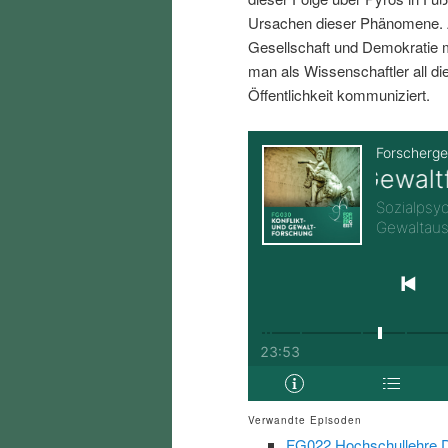
i
p
Ursachen dieser Phänomene. A
Gesellschaft und Demokratie
n
r
man als Wissenschaftler all d
Öffentlichkeit kommuniziert.
g
i
e
n
n
g
e
n
Verwandte Episoden
FG022 Hochschullehre Di