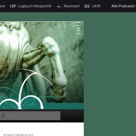
how
Logbuch:Netzpolitik
Raumzeit
UKW
Alle Podcasts
S
u
c
FORSCHERGEIST