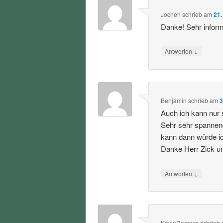
Jochen
schrieb
am
21.
Danke! Sehr informa
↓
Antworten
Benjamin
schrieb
am
3
Auch ich kann nur 
Sehr sehr spannen
kann dann würde i
Danke Herr Zick u
↓
Antworten
KevinRamses
schrieb