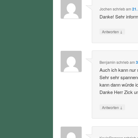
Jochen
schrieb
am
21.
Danke! Sehr informa
↓
Antworten
Benjamin
schrieb
am
3
Auch ich kann nur 
Sehr sehr spannen
kann dann würde i
Danke Herr Zick u
↓
Antworten
KevinRamses
schrieb