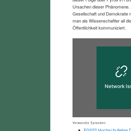
i
p
Ursachen dieser Phänomene. A
Gesellschaft und Demokratie
n
r
man als Wissenschaftler all d
Öffentlichkeit kommuniziert.
g
i
e
n
n
g
e
n
Verwandte Episoden
FG022 Hochschullehre Di