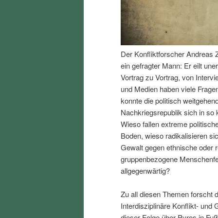
I
e
n
n
Der Konfliktforscher Andreas Z
h
I
ein gefragter Mann: Er eilt un
Vortrag zu Vortrag, von Interv
a
n
und Medien haben viele Fragen
konnte die politisch weitgehend
l
h
Nachkriegsrepublik sich in so k
Wieso fallen extreme politisch
t
a
Boden, wieso radikalisieren s
Gewalt gegen ethnische oder r
s
l
gruppenbezogene Menschenfeind
allgegenwärtig?
p
t
Zu all diesen Themen forscht d
r
s
Interdisziplinäre Konflikt- und
dieser Folge über Pyros in Fu