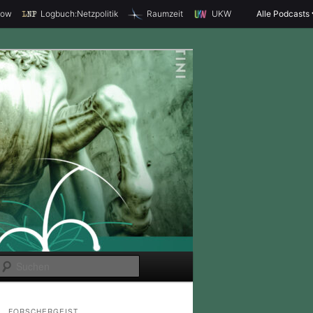
how
Logbuch:Netzpolitik
Raumzeit
UKW
Alle Podcasts
S
u
c
FORSCHERGEIST