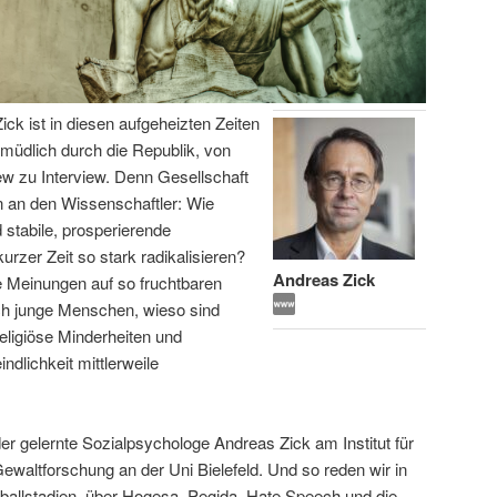
ick ist in diesen aufgeheizten Zeiten
ermüdlich durch die Republik, von
iew zu Interview. Denn Gesellschaft
 an den Wissenschaftler: Wie
 stabile, prosperierende
urzer Zeit so stark radikalisieren?
Andreas Zick
e Meinungen auf so fruchtbaren
ich junge Menschen, wieso sind
eligiöse Minderheiten und
lichkeit mittlerweile
er gelernte Sozialpsychologe Andreas Zick am Institut für
 Gewaltforschung an der Uni Bielefeld. Und so reden wir in
ßballstadien, über Hogesa, Pegida, Hate Speech und die