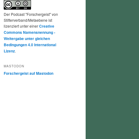
Der Podcast "Forschergeist" von
Stifterverband/Metaebene ist
lizenziert unter einer
Creative
Commons Namensnennung -
Weitergabe unter gleichen
Bedingungen 4.0 International
Lizenz
.
MASTODON
Forschergeist auf Mastodon