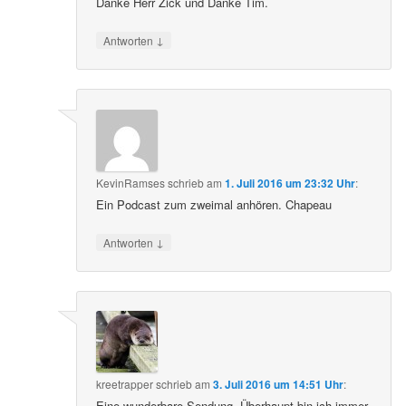
Danke Herr Zick und Danke Tim.
↓
Antworten
KevinRamses
schrieb
am
1. Juli 2016 um 23:32 Uhr
:
Ein Podcast zum zweimal anhören. Chapeau
↓
Antworten
kreetrapper
schrieb
am
3. Juli 2016 um 14:51 Uhr
:
Eine wunderbare Sendung. Überhaupt bin ich immer