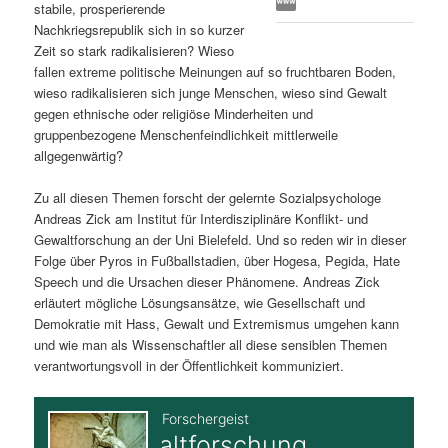
stabile, prosperierende
s
l
Nachkriegsrepublik sich in so kurzer
Zeit so stark radikalisieren? Wieso
p
t
fallen extreme politische Meinungen auf so fruchtbaren Boden,
wieso radikalisieren sich junge Menschen, wieso sind Gewalt
r
s
gegen ethnische oder religiöse Minderheiten und
gruppenbezogene Menschenfeindlichkeit mittlerweile
i
p
allgegenwärtig?
Zu all diesen Themen forscht der gelernte Sozialpsychologe
n
r
Andreas Zick am Institut für Interdisziplinäre Konflikt- und
Gewaltforschung an der Uni Bielefeld. Und so reden wir in dieser
g
i
Folge über Pyros in Fußballstadien, über Hogesa, Pegida, Hate
Speech und die Ursachen dieser Phänomene. Andreas Zick
e
n
erläutert mögliche Lösungsansätze, wie Gesellschaft und
Demokratie mit Hass, Gewalt und Extremismus umgehen kann
n
g
und wie man als Wissenschaftler all diese sensiblen Themen
verantwortungsvoll in der Öffentlichkeit kommuniziert.
e
n