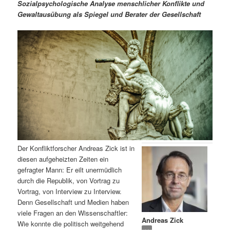
m
u
n
n
Sozialpsychologische Analyse menschlicher Konflikte und
g
a
Gewaltausübung als Spiegel und Berater der Gesellschaft
ä
n
e
v
n
i
r
d
g
a
e
ä
t
i
n
r
o
n
I
e
n
n
Der Konfliktforscher Andreas Zick ist in
h
I
diesen aufgeheizten Zeiten ein
gefragter Mann: Er eilt unermüdlich
a
n
durch die Republik, von Vortrag zu
Vortrag, von Interview zu Interview.
l
h
Denn Gesellschaft und Medien haben
viele Fragen an den Wissenschaftler:
Andreas Zick
t
a
Wie konnte die politisch weitgehend