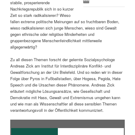
stabile, prosperierende
s
l
Nachkriegsrepublik sich in so kurzer
Zeit so stark radikalisieren? Wieso
p
t
fallen extreme politische Meinungen auf so fruchtbaren Boden,
wieso radikalisieren sich junge Menschen, wieso sind Gewalt
r
s
gegen ethnische oder religiöse Minderheiten und
gruppenbezogene Menschenfeindlichkeit mittlerweile
i
p
allgegenwärtig?
Zu all diesen Themen forscht der gelernte Sozialpsychologe
n
r
Andreas Zick am Institut für Interdisziplinäre Konflikt- und
Gewaltforschung an der Uni Bielefeld. Und so reden wir in dieser
g
i
Folge über Pyros in Fußballstadien, über Hogesa, Pegida, Hate
Speech und die Ursachen dieser Phänomene. Andreas Zick
e
n
erläutert mögliche Lösungsansätze, wie Gesellschaft und
Demokratie mit Hass, Gewalt und Extremismus umgehen kann
n
g
und wie man als Wissenschaftler all diese sensiblen Themen
verantwortungsvoll in der Öffentlichkeit kommuniziert.
e
n