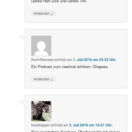
Danke Herr Zick und Danke Tim.
↓
Antworten
KevinRamses
schrieb
am
1. Juli 2016 um 23:32 Uhr
:
Ein Podcast zum zweimal anhören. Chapeau
↓
Antworten
kreetrapper
schrieb
am
3. Juli 2016 um 14:51 Uhr
:
Eine wunderbare Sendung. Überhaupt bin ich immer