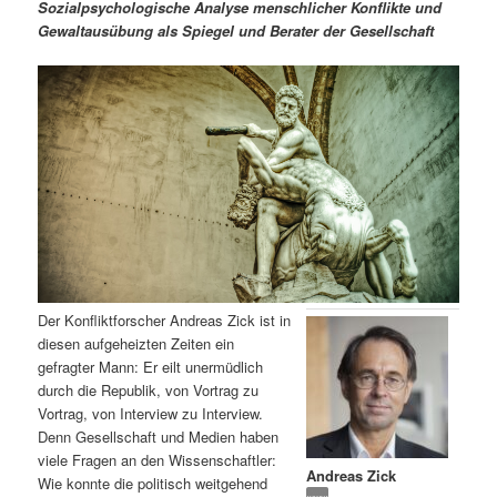
m
u
n
n
Sozialpsychologische Analyse menschlicher Konflikte und
g
a
Gewaltausübung als Spiegel und Berater der Gesellschaft
ä
n
e
v
n
i
r
d
g
a
e
ä
t
i
n
r
o
n
I
e
n
n
Der Konfliktforscher Andreas Zick ist in
h
I
diesen aufgeheizten Zeiten ein
gefragter Mann: Er eilt unermüdlich
a
n
durch die Republik, von Vortrag zu
Vortrag, von Interview zu Interview.
l
h
Denn Gesellschaft und Medien haben
viele Fragen an den Wissenschaftler:
Andreas Zick
t
a
Wie konnte die politisch weitgehend