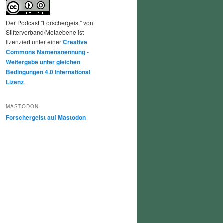
Der Podcast "Forschergeist" von
Stifterverband/Metaebene ist
lizenziert unter einer
Creative
Commons Namensnennung -
Weitergabe unter gleichen
Bedingungen 4.0 International
Lizenz
.
MASTODON
Forschergeist auf Mastodon