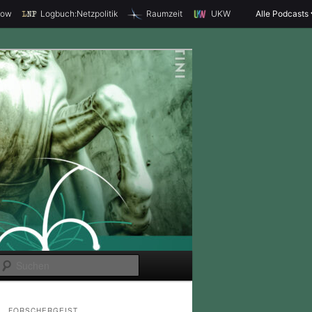
how
Logbuch:Netzpolitik
Raumzeit
UKW
Alle Podcasts
S
u
c
FORSCHERGEIST