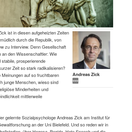
ick ist in diesen aufgeheizten Zeiten
ermüdlich durch die Republik, von
iew zu Interview. Denn Gesellschaft
 an den Wissenschaftler: Wie
 stabile, prosperierende
urzer Zeit so stark radikalisieren?
Andreas Zick
e Meinungen auf so fruchtbaren
ich junge Menschen, wieso sind
eligiöse Minderheiten und
lichkeit mittlerweile
er gelernte Sozialpsychologe Andreas Zick am Institut für
 Gewaltforschung an der Uni Bielefeld. Und so reden wir in
ßballstadien, über Hogesa, Pegida, Hate Speech und die