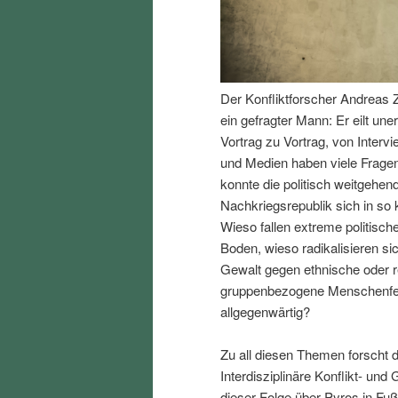
I
e
n
n
Der Konfliktforscher Andreas Z
h
I
ein gefragter Mann: Er eilt un
Vortrag zu Vortrag, von Interv
a
n
und Medien haben viele Fragen
konnte die politisch weitgehend
l
h
Nachkriegsrepublik sich in so k
Wieso fallen extreme politisch
t
a
Boden, wieso radikalisieren s
Gewalt gegen ethnische oder r
s
l
gruppenbezogene Menschenfeind
allgegenwärtig?
p
t
Zu all diesen Themen forscht d
r
s
Interdisziplinäre Konflikt- und
dieser Folge über Pyros in Fu