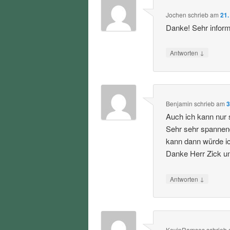
Jochen
schrieb
am
21.
Danke! Sehr informa
↓
Antworten
Benjamin
schrieb
am
3
Auch ich kann nur 
Sehr sehr spannen
kann dann würde i
Danke Herr Zick u
↓
Antworten
KevinRamses
schrieb