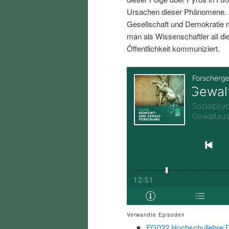
i
p
Ursachen dieser Phänomene. A
Gesellschaft und Demokratie
n
r
man als Wissenschaftler all d
Öffentlichkeit kommuniziert.
g
i
e
n
n
g
e
n
Verwandte Episoden
FG022 Hochschullehre Di