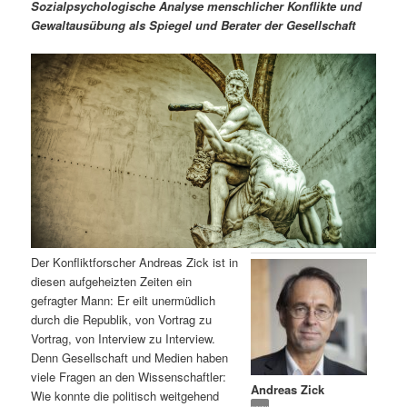
m
u
n
n
Sozialpsychologische Analyse menschlicher Konflikte und
g
a
Gewaltausübung als Spiegel und Berater der Gesellschaft
ä
n
e
v
n
i
r
d
g
a
e
ä
t
i
n
r
o
n
I
e
n
n
Der Konfliktforscher Andreas Zick ist in
h
I
diesen aufgeheizten Zeiten ein
gefragter Mann: Er eilt unermüdlich
a
n
durch die Republik, von Vortrag zu
Vortrag, von Interview zu Interview.
l
h
Denn Gesellschaft und Medien haben
viele Fragen an den Wissenschaftler:
Andreas Zick
t
a
Wie konnte die politisch weitgehend