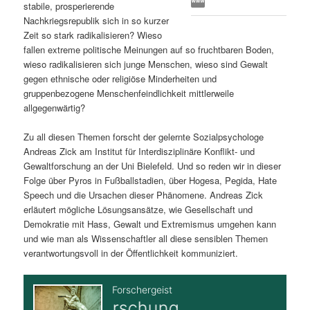
stabile, prosperierende
s
l
Nachkriegsrepublik sich in so kurzer
Zeit so stark radikalisieren? Wieso
p
t
fallen extreme politische Meinungen auf so fruchtbaren Boden,
wieso radikalisieren sich junge Menschen, wieso sind Gewalt
r
s
gegen ethnische oder religiöse Minderheiten und
gruppenbezogene Menschenfeindlichkeit mittlerweile
i
p
allgegenwärtig?
Zu all diesen Themen forscht der gelernte Sozialpsychologe
n
r
Andreas Zick am Institut für Interdisziplinäre Konflikt- und
Gewaltforschung an der Uni Bielefeld. Und so reden wir in dieser
g
i
Folge über Pyros in Fußballstadien, über Hogesa, Pegida, Hate
Speech und die Ursachen dieser Phänomene. Andreas Zick
e
n
erläutert mögliche Lösungsansätze, wie Gesellschaft und
Demokratie mit Hass, Gewalt und Extremismus umgehen kann
n
g
und wie man als Wissenschaftler all diese sensiblen Themen
verantwortungsvoll in der Öffentlichkeit kommuniziert.
e
n