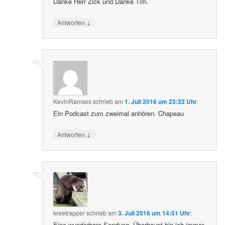
Danke Herr Zick und Danke Tim.
↓
Antworten
KevinRamses
schrieb
am
1. Juli 2016 um 23:32 Uhr
:
Ein Podcast zum zweimal anhören. Chapeau
↓
Antworten
kreetrapper
schrieb
am
3. Juli 2016 um 14:51 Uhr
:
Eine wunderbare Sendung. Überhaupt bin ich immer