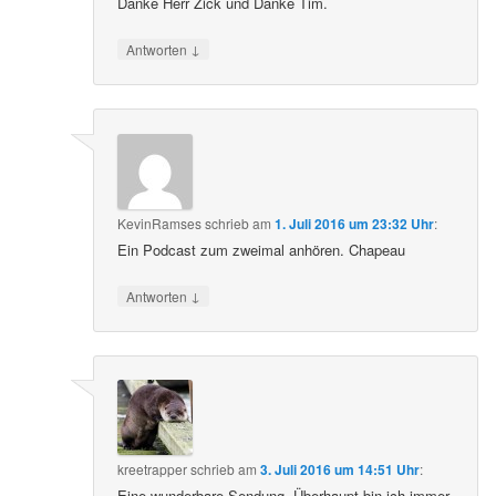
Danke Herr Zick und Danke Tim.
↓
Antworten
KevinRamses
schrieb
am
1. Juli 2016 um 23:32 Uhr
:
Ein Podcast zum zweimal anhören. Chapeau
↓
Antworten
kreetrapper
schrieb
am
3. Juli 2016 um 14:51 Uhr
:
Eine wunderbare Sendung. Überhaupt bin ich immer