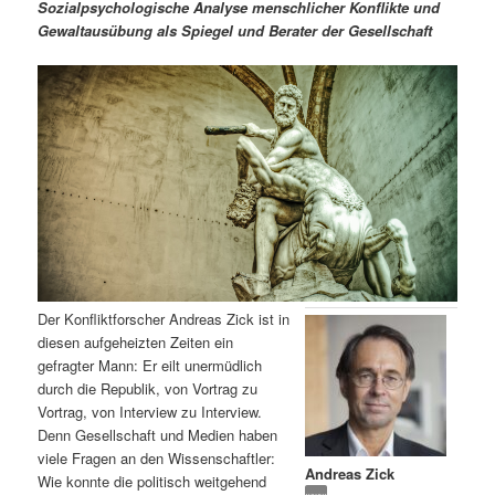
m
u
n
n
Sozialpsychologische Analyse menschlicher Konflikte und
g
a
Gewaltausübung als Spiegel und Berater der Gesellschaft
ä
n
e
v
n
i
r
d
g
a
e
ä
t
i
n
r
o
n
I
e
n
n
Der Konfliktforscher Andreas Zick ist in
h
I
diesen aufgeheizten Zeiten ein
gefragter Mann: Er eilt unermüdlich
a
n
durch die Republik, von Vortrag zu
Vortrag, von Interview zu Interview.
l
h
Denn Gesellschaft und Medien haben
viele Fragen an den Wissenschaftler:
Andreas Zick
t
a
Wie konnte die politisch weitgehend