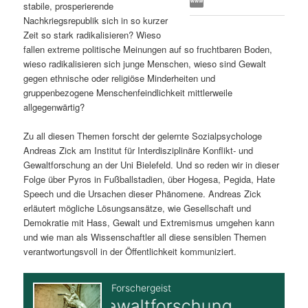
stabile, prosperierende
s
l
Nachkriegsrepublik sich in so kurzer
Zeit so stark radikalisieren? Wieso
p
t
fallen extreme politische Meinungen auf so fruchtbaren Boden,
wieso radikalisieren sich junge Menschen, wieso sind Gewalt
r
s
gegen ethnische oder religiöse Minderheiten und
gruppenbezogene Menschenfeindlichkeit mittlerweile
i
p
allgegenwärtig?
Zu all diesen Themen forscht der gelernte Sozialpsychologe
n
r
Andreas Zick am Institut für Interdisziplinäre Konflikt- und
Gewaltforschung an der Uni Bielefeld. Und so reden wir in dieser
g
i
Folge über Pyros in Fußballstadien, über Hogesa, Pegida, Hate
Speech und die Ursachen dieser Phänomene. Andreas Zick
e
n
erläutert mögliche Lösungsansätze, wie Gesellschaft und
Demokratie mit Hass, Gewalt und Extremismus umgehen kann
n
g
und wie man als Wissenschaftler all diese sensiblen Themen
verantwortungsvoll in der Öffentlichkeit kommuniziert.
e
n