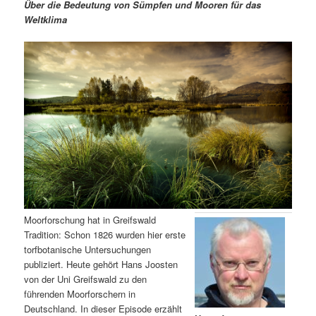
m
u
n
n
Über die Bedeutung von Sümpfen und Mooren für das
g
a
Weltklima
ä
n
e
v
n
i
r
d
g
a
e
ä
t
i
n
r
o
n
I
e
n
n
h
I
Moorforschung hat in Greifswald
Tradition: Schon 1826 wurden hier erste
a
n
torfbotanische Untersuchungen
publiziert. Heute gehört Hans Joosten
l
h
von der Uni Greifswald zu den
führenden Moorforschern in
t
a
Deutschland. In dieser Episode erzählt