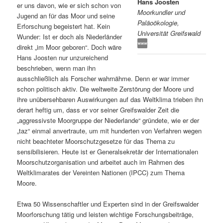
Hans Joosten
er uns davon, wie er sich schon von
Moorkundler und
s
l
Jugend an für das Moor und seine
Paläoökologie,
Erforschung begeistert hat. Kein
Universität Greifswald
p
t
Wunder: Ist er doch als Niederländer
direkt „im Moor geboren“. Doch wäre
r
s
Hans Joosten nur unzureichend
beschrieben, wenn man ihn
i
p
ausschließlich als Forscher wahrnähme. Denn er war immer
schon politisch aktiv. Die weltweite Zerstörung der Moore und
n
r
ihre unübersehbaren Auswirkungen auf das Weltklima trieben ihn
derart heftig um, dass er vor seiner Greifswalder Zeit die
g
i
„aggressivste Moorgruppe der Niederlande“ gründete, wie er der
„taz“ einmal anvertraute, um mit hunderten von Verfahren wegen
e
n
nicht beachteter Moorschutzgesetze für das Thema zu
sensibilisieren. Heute ist er Generalsekretär der Internationalen
Moorschutzorganisation und arbeitet auch im Rahmen des
n
g
Weltklimarates der Vereinten Nationen (IPCC) zum Thema
Moore.
e
Etwa 50 Wissenschaftler und Experten sind in der Greifswalder
n
Moorforschung tätig und leisten wichtige Forschungsbeiträge,