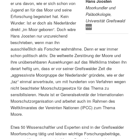
Hans Joosten
er uns davon, wie er sich schon von
Moorkundler und
s
l
Jugend an für das Moor und seine
Paläoökologie,
Erforschung begeistert hat. Kein
Universität Greifswald
p
t
Wunder: Ist er doch als Niederländer
direkt „im Moor geboren“. Doch wäre
r
s
Hans Joosten nur unzureichend
beschrieben, wenn man ihn
i
p
ausschließlich als Forscher wahrnähme. Denn er war immer
schon politisch aktiv. Die weltweite Zerstörung der Moore und
n
r
ihre unübersehbaren Auswirkungen auf das Weltklima trieben ihn
derart heftig um, dass er vor seiner Greifswalder Zeit die
g
i
„aggressivste Moorgruppe der Niederlande“ gründete, wie er der
„taz“ einmal anvertraute, um mit hunderten von Verfahren wegen
e
n
nicht beachteter Moorschutzgesetze für das Thema zu
sensibilisieren. Heute ist er Generalsekretär der Internationalen
Moorschutzorganisation und arbeitet auch im Rahmen des
n
g
Weltklimarates der Vereinten Nationen (IPCC) zum Thema
Moore.
e
Etwa 50 Wissenschaftler und Experten sind in der Greifswalder
n
Moorforschung tätig und leisten wichtige Forschungsbeiträge,