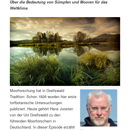
m
u
n
n
Über die Bedeutung von Sümpfen und Mooren für das
g
a
Weltklima
ä
n
e
v
n
i
r
d
g
a
e
ä
t
i
n
r
o
n
I
e
n
n
h
I
Moorforschung hat in Greifswald
Tradition: Schon 1826 wurden hier erste
a
n
torfbotanische Untersuchungen
publiziert. Heute gehört Hans Joosten
l
h
von der Uni Greifswald zu den
führenden Moorforschern in
t
a
Deutschland. In dieser Episode erzählt