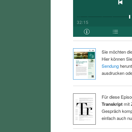
Sie möchten di
Hier können Sie
Sendung
herunt
ausdrucken oder
Für diese Episo
Transkript
mit 
Gespräch kompl
einfach auch n