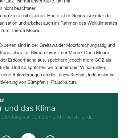
der „taz“ einmal anvertraute, um mit
 nicht beachteter
ma zu sensibilisieren. Heute ist er Generalsekretär der
anisation und arbeitet auch im Rahmen des Weltklimarates
C) zum Thema Moore.
xperten sind in der Greifswalder Moorforschung tätig und
iträge, etwa zur Klimarelevanz der Moore: Denn Moore
 der Erdoberfläche aus, speichern jedoch mehr CO2 als
Erde. Und so sprechen wir munter über Windmühlen,
 neue Anforderungen an die Landwirtschaft, indonesische
ltivierung von Sümpfen (=Paludikultur).