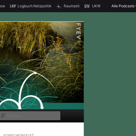
how
Logbuch:Netzpolitik
Raumzeit
UKW
Alle Podcasts
S
u
c
FORSCHERGEIST