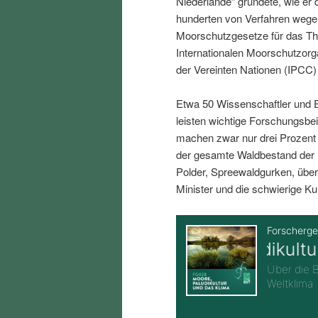
Niederlande“ gründete, wie er 
i
p
hunderten von Verfahren wegen
Moorschutzgesetze für das The
n
r
Internationalen Moorschutzorg
der Vereinten Nationen (IPC
g
i
Etwa 50 Wissenschaftler und E
e
n
leisten wichtige Forschungsbe
machen zwar nur drei Prozent
n
g
der gesamte Waldbestand der 
Polder, Spreewaldgurken, über
e
Minister und die schwierige Ku
n