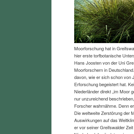
I
e
n
n
h
I
Moorforschung hat in Greifswa
a
n
hier erste torfbotanische Unte
Hans Joosten von der Uni Gre
l
h
Moorforschern in Deutschland. 
davon, wie er sich schon von 
t
a
Erforschung begeistert hat. Ke
Niederländer direkt „im Moor
s
l
nur unzureichend beschrieben,
Forscher wahrnähme. Denn er w
p
t
Die weltweite Zerstörung der 
Auswirkungen auf das Weltklima
r
s
er vor seiner Greifswalder Zei