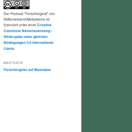
Der Podcast "Forschergeist" von
Stifterverband/Metaebene ist
lizenziert unter einer
Creative
Commons Namensnennung -
Weitergabe unter gleichen
Bedingungen 4.0 International
Lizenz
.
MASTODON
Forschergeist auf Mastodon