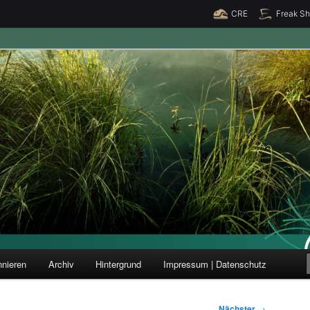
CRE
Freak S
ung und Forschung
nieren
Archiv
Hintergrund
Impressum | Datenschutz
Nächster
→