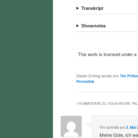
Transkript
Shownotes
This work is licensed under a
Dieser Eintrag wurde von
Tim Pritlo
Permalink
.
7 KOMMENTARE ZU „
FG028 MOORE, PAL
Tim
schrieb
am
3. Mai
Meine Güte, ich war