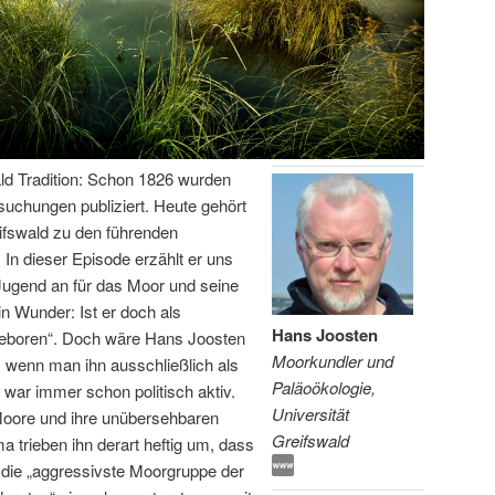
ld Tradition: Schon 1826 wurden
rsuchungen publiziert. Heute gehört
ifswald zu den führenden
In dieser Episode erzählt er uns
Jugend an für das Moor und seine
in Wunder: Ist er doch als
Hans Joosten
 geboren“. Doch wäre Hans Joosten
Moorkundler und
 wenn man ihn ausschließlich als
Paläoökologie,
ar immer schon politisch aktiv.
Universität
Moore und ihre unübersehbaren
Greifswald
 trieben ihn derart heftig um, dass
t die „aggressivste Moorgruppe der